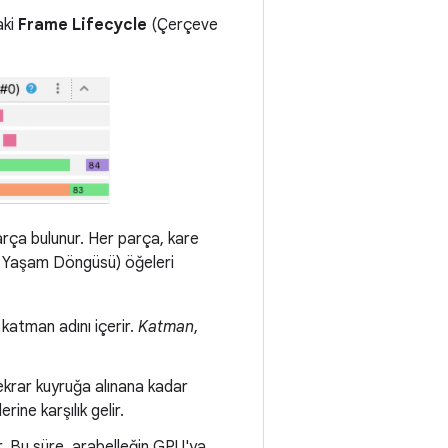
aki
Frame Lifecycle
(Çerçeve
ça bulunur. Her parça, kare
Yaşam Döngüsü) öğeleri
 katman adını içerir.
Katman
,
tekrar kuyruğa alınana kadar
erine karşılık gelir.
r. Bu süre, arabelleğin GPU'ya