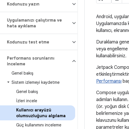
Kodunuzu yazın
Android, uygula
Uygulamanızı çalıştırma ve
Uygulamanızda k
hata ayıklama
kullanıcı, ekranı
Duraklama genell
Kodunuzu test etme
veya engelleme e
kullanabilirsiniz.
Performans sorunlarını
inceleme
Jetpack Compose
Genel bakış
etkinleştirmekti
Performansı
başl
Sistem izlemeyi kaydetme
Genel bakış
Compose uygulam
adımları kullanın
İzleri incele
(ör. yoğun disk
Kullanıcı arayüzü
belirlemenize ya
olumsuzluğunu algılama
kılavuzunu kulla
Güç kullanımını inceleme
parametreler kul