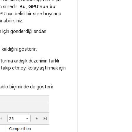
n süredir.
Bu, GPU'nun bu
U'nun belirli bir süre boyunca
lanabilirsiniz.
im için gönderdiği andan
kaldığını gösterir.
urma ardışık düzeninin farklı
i takip etmeyi kolaylaştırmak için
blo biçiminde de gösterir.