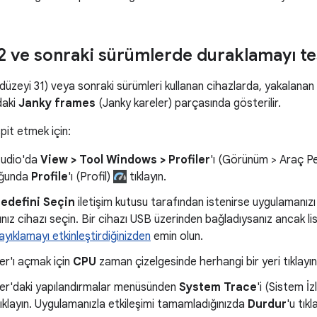
2 ve sonraki sürümlerde duraklamayı t
düzeyi 31) veya sonraki sürümleri kullanan cihazlarda, yakalanan
daki
Janky frames
(Janky kareler) parçasında gösterilir.
pit etmek için:
tudio'da
View > Tool Windows > Profiler
'ı (Görünüm > Araç Pe
uğunda
Profile
'ı (Profil)
tıklayın.
edefini Seçin
iletişim kutusu tarafından istenirse uygulamanızı 
nız cihazı seçin. Bir cihazı USB üzerinden bağladıysanız ancak 
yıklamayı etkinleştirdiğinizden
emin olun.
er'ı açmak için
CPU
zaman çizelgesinde herhangi bir yeri tıklayın
ler'daki yapılandırmalar menüsünden
System Trace
'i (Sistem İ
ıklayın. Uygulamanızla etkileşimi tamamladığınızda
Durdur
'u tıkl