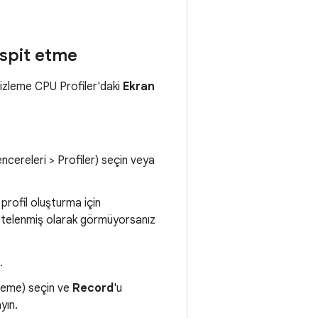
espit etme
 izleme CPU Profiler'daki
Ekran
ncereleri > Profiler) seçin veya
profil oluşturma için
listelenmiş olarak görmüyorsanız
.
zleme) seçin ve
Record
'u
ayın.