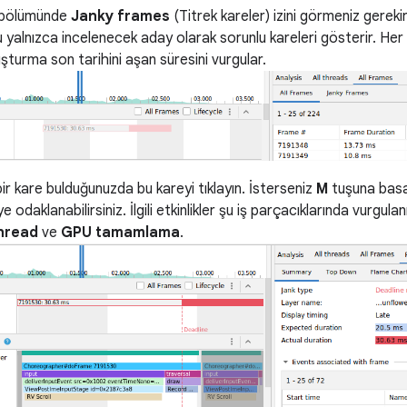
bölümünde
Janky frames
(Titrek kareler) izini görmeniz gerekir
 yalnızca incelenecek aday olarak sorunlu kareleri gösterir. Her bi
uşturma son tarihini aşan süresini vurgular.
ir kare bulduğunuzda bu kareyi tıklayın. İsterseniz
M
tuşuna basar
ye odaklanabilirsiniz. İlgili etkinlikler şu iş parçacıklarında vurgulan
hread
ve
GPU tamamlama
.