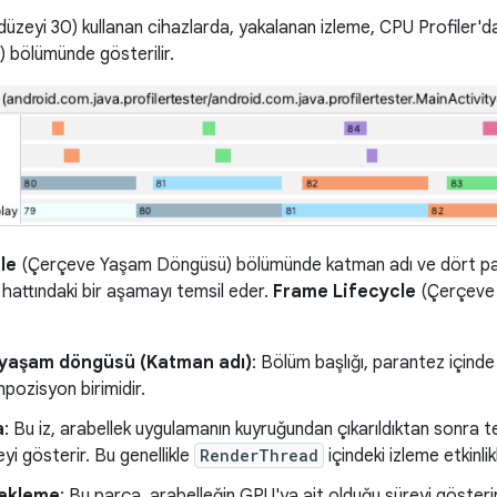
düzeyi 30) kullanan cihazlarda, yakalanan izleme, CPU Profiler'd
bölümünde gösterilir.
le
(Çerçeve Yaşam Döngüsü) bölümünde katman adı ve dört par
hattındaki bir aşamayı temsil eder.
Frame Lifecycle
(Çerçeve 
yaşam döngüsü (Katman adı)
: Bölüm başlığı, parantez içinde
mpozisyon birimidir.
a
: Bu iz, arabellek uygulamanın kuyruğundan çıkarıldıktan sonra 
yi gösterir. Bu genellikle
RenderThread
içindeki izleme etkinlikl
ekleme
: Bu parça, arabelleğin GPU'ya ait olduğu süreyi gösteri