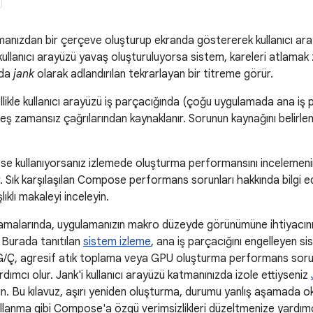
manızdan bir çerçeve oluşturup ekranda göstererek kullanıcı ara
ullanıcı arayüzü yavaş oluşturuluyorsa sistem, kareleri atlamak
nda
jank
olarak adlandırılan tekrarlayan bir titreme görür.
ikle kullanıcı arayüzü iş parçacığında (çoğu uygulamada ana iş 
ş zamansız çağrılarından kaynaklanır. Sorunun kaynağını belirlem
 kullanıyorsanız izlemede oluşturma performansını incelemenin
r. Sık karşılaşılan Compose performans sorunları hakkında bilgi e
ıklı makaleyi inceleyin.
alarında, uygulamanızın makro düzeyde görünümüne ihtiyacınız
. Burada tanıtılan
sistem izleme
, ana iş parçacığını engelleyen s
 G/Ç, agresif atık toplama veya GPU oluşturma performans sorun
rdımcı olur. Jank'i kullanıcı arayüzü katmanınızda izole ettiyseniz
nın. Bu kılavuz, aşırı yeniden oluşturma, durumu yanlış aşamada 
lanma gibi Compose'a özgü verimsizlikleri düzeltmenize yardımc