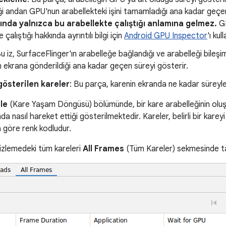
ği andan GPU'nun arabellekteki işini tamamladığı ana kadar geçe
ında yalnızca bu arabellekte çalıştığı anlamına gelmez.
GP
 çalıştığı hakkında ayrıntılı bilgi için
Android GPU Inspector
'ı kul
Bu iz, SurfaceFlinger'ın arabelleğe bağlandığı ve arabelleği bileş
n ekrana gönderildiği ana kadar geçen süreyi gösterir.
österilen kareler
: Bu parça, karenin ekranda ne kadar süreyle 
le
(Kare Yaşam Döngüsü) bölümünde, bir kare arabelleğinin oluşt
a nasıl hareket ettiği gösterilmektedir. Kareler, belirli bir karey
 göre renk kodludur.
 izlemedeki tüm kareleri
All Frames
(Tüm Kareler) sekmesinde ta