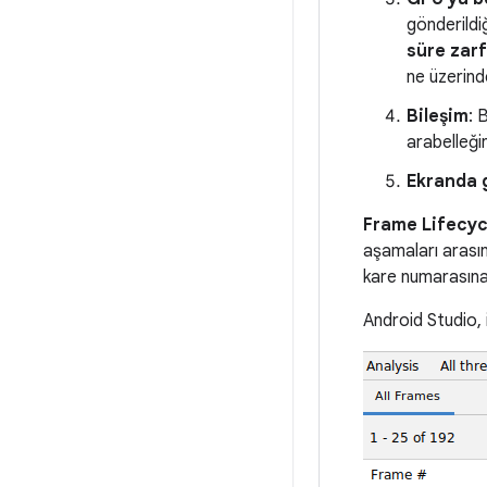
gönderildi
süre zarf
ne üzerinde
Bileşim
: 
arabelleği
Ekranda g
Frame Lifecyc
aşamaları arasınd
kare numarasına
Android Studio,