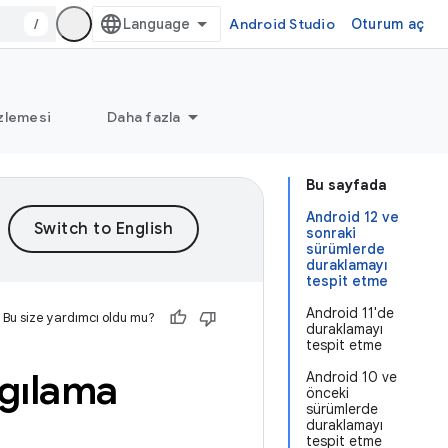
/
Android Studio
Oturum aç
zlemesi
Daha fazla
Bu sayfada
Android 12 ve
sonraki
sürümlerde
duraklamayı
tespit etme
Android 11'de
Bu size yardımcı oldu mu?
duraklamayı
tespit etme
lgılama
Android 10 ve
önceki
sürümlerde
duraklamayı
tespit etme