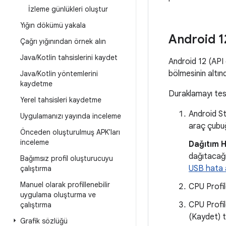
İzleme günlükleri oluştur
Yığın dökümü yakala
Android 1
Çağrı yığınından örnek alın
Java
/
Kotlin tahsislerini kaydet
Android 12 (API 
bölmesinin altın
Java
/
Kotlin yöntemlerini
kaydetme
Duraklamayı tes
Yerel tahsisleri kaydetme
Android S
Uygulamanızı yayında inceleme
araç çub
Önceden oluşturulmuş APK'ları
inceleme
Dağıtım H
dağıtacağı
Bağımsız profil oluşturucuyu
USB hata a
çalıştırma
Manuel olarak profillenebilir
CPU Profil
uygulama oluşturma ve
CPU Profi
çalıştırma
(Kaydet) t
Grafik sözlüğü