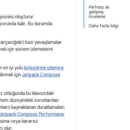
Perfetto ile
gelişmiş
yüzünü oluşturur.
inceleme
 zorunda kalır. Bu durumda
Daha fazla bilgi
parçacığıdır) bazı yavaşlamalar
ek için sistem izlemelerini
 en iyi yolu
birleştirme izlemeyi
dinmek için
Jetpack Compose
 olduğunda bu kılavuzdaki
istem düzeyindeki sorunlardan
ları) kaynaklanan duraklamaları
Jetpack Compose Performansı
okuma veya kararsız
ı olur.