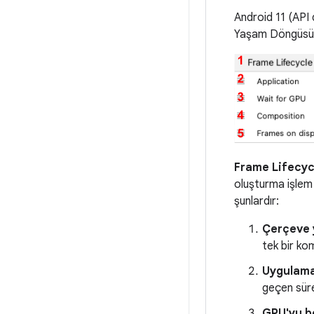
Android 11 (API 
Yaşam Döngüsü) 
Frame Lifecyc
oluşturma işlem 
şunlardır:
Çerçeve 
tek bir ko
Uygulam
geçen süre
GPU'yu b