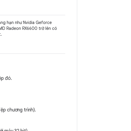
ng hạn như Nvidia Geforce
AMD Radeon RX6600 trở lên có
t.
ệp đó.
ệp chương trình).