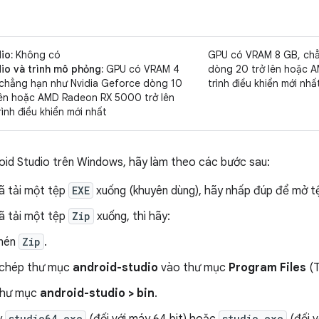
io:
Không có
GPU có VRAM 8 GB, chẳ
io và trình mô phỏng:
GPU có VRAM 4
dòng 20 trở lên hoặc 
chẳng hạn như Nvidia Geforce dòng 10
trình điều khiển mới nhấ
lên hoặc AMD Radeon RX 5000 trở lên
rình điều khiển mới nhất
oid Studio trên Windows, hãy làm theo các bước sau:
ã tải một tệp
EXE
xuống (khuyên dùng), hãy nhấp đúp để mở t
ã tải một tệp
Zip
xuống, thì hãy:
 nén
Zip
.
chép thư mục
android-studio
vào thư mục
Program Files
(T
thư mục
android-studio > bin
.
studio64.exe
studio.exe