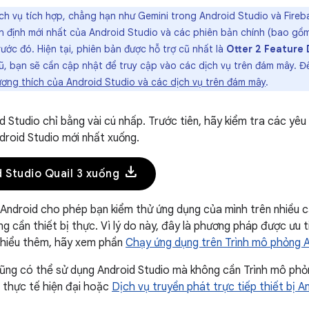
h vụ tích hợp, chẳng hạn như Gemini trong Android Studio và Fireba
n định mới nhất của Android Studio và các phiên bản chính (bao gồ
ước đó. Hiện tại, phiên bản được hỗ trợ cũ nhất là
Otter 2 Feature 
ũ, bạn sẽ cần cập nhật để truy cập vào các dịch vụ trên đám mây. Đ
ơng thích của Android Studio và các dịch vụ trên đám mây
.
d Studio chỉ bằng vài cú nhấp. Trước tiên, hãy kiểm tra các yê
ndroid Studio mới nhất xuống.
download
d Studio Quail 3 xuống
Android cho phép bạn kiểm thử ứng dụng của mình trên nhiều cấ
g cần thiết bị thực. Vì lý do này, đây là phương pháp được ưu 
 hiểu thêm, hãy xem phần
Chạy ứng dụng trên Trình mô phỏng 
cũng có thể sử dụng Android Studio mà không cần Trình mô ph
thực tế hiện đại hoặc
Dịch vụ truyền phát trực tiếp thiết bị A