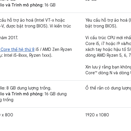
io và Trình mô phỏng:
16 GB
cầu hỗ trợ ảo hoá (Intel VT-x hoặc
Yêu cầu hỗ trợ ảo hoá (
V, được bật trong BIOS). Vi kiến trúc
bật trong BIOS).
năm 2017.
Vi cấu trúc CPU mới nhấ
Core i5, i7 hoặc i9 và/
l Core thế hệ thứ 8
i5 / AMD Zen Ryzen
xách tay hoặc hậu tố S
ụ: Intel i5-8xxx, Ryzen 1xxx).
dòng AMD Ryzen 5, 6, 7
Xin lưu ý rằng bạn khôn
Core™ dòng N và dòng U
io:
8 GB dung lượng trống.
Ổ thể rắn có dung lượng
io và Trình mô phỏng:
16 GB dung
g trống
 x 800
1920 x 1080