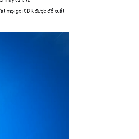
ới máy 32 bit).
đặt mọi gói SDK được đề xuất.
: