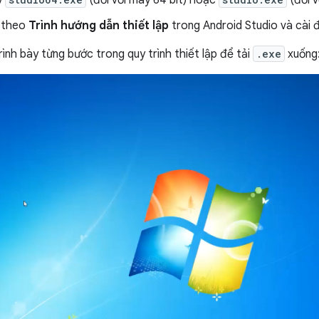
y
(đối với máy 64 bit) hoặc
(đối v
 theo
Trình hướng dẫn thiết lập
trong Android Studio và cài 
ình bày từng bước trong quy trình thiết lập để tải
.exe
xuống