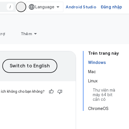
/
Android Studio
Đăng nhập
trợ
Thêm
Trên trang này
Windows
Mac
Linux
Thư viện mà
 ích không cho bạn không?
máy 64 bit
cần có
ChromeOS