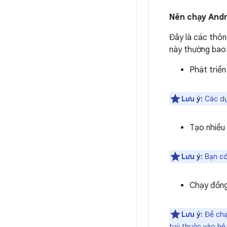
Nên chạy Andr
Đây là các thôn
này thường bao
Phát triể
Lưu ý:
Các dự 
Tạo nhiều 
Lưu ý:
Bạn có
Chạy đồng 
Lưu ý:
Để chạ
tuỳ thuộc vào hệ