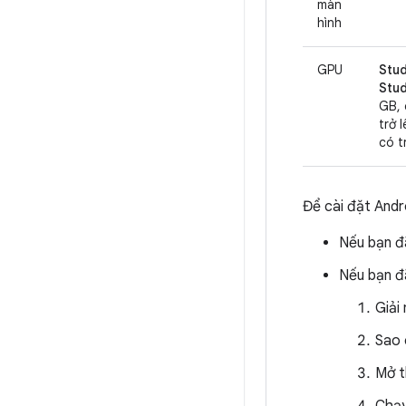
màn
hình
GPU
Stud
Stud
GB, 
trở 
có t
Để cài đặt Andr
Nếu bạn đ
Nếu bạn đ
Giải
Sao 
Mở 