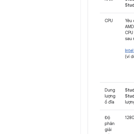
Stud
CPU
Yêu 
AMD-
CPU
sau 
Inte
(ví d
Dung
Stud
lượng
Stud
ổ đĩa
lượn
Độ
1280
phân
giải