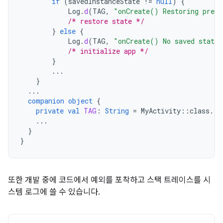
if
(
savedInstanceState
!=
null
)
{
Log
.
d
(
TAG
,
"onCreate() Restoring previ
/* restore state */
}
else
{
Log
.
d
(
TAG
,
"onCreate() No saved state 
/* initialize app */
}
...
}
...
companion
object
{
private
val
TAG
:
String
=
MyActivity
::
class
.
ja
...
}
}
또한 개발 중에 코드에서 예외를 포착하고 스택 트레이스를 시
스템 로그에 쓸 수 있습니다.