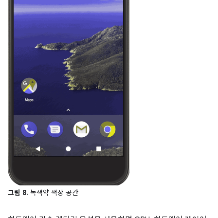
그림 8.
녹색약 색상 공간