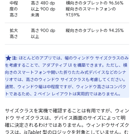
中程
高さ 480 dp
横向きのタブレットの 96.56%
度の
以上 900 dp
縦向きのスマートフォンの
高さ
未満
97.59%
拡大
高さ 900 dp
縦向きのタブレットの 94.25%
高さ
以上
注:
ほとんどのアプリでは、幅のウィンドウ サイズクラスのみ
を考慮することで、アダプティブ UI を構築できます。ただし、横
向きのスマートフォンや開いた折りたたみ式デバイスなどのシナ
リオでは、高さのウィンドウ サイズクラスも考慮してください。
通常、ウィンドウ幅は中程度ですが、ウィンドウ高さはコンパク
トであるため、2 ペイン レイアウトは実用的ではありません。
サイズクラスを実機で確認することは有用ですが、ウィン
ドウ サイズクラスは、デバイス画面のサイズによって明
確に決定されるわけではありません。ウィンドウサイズク
ラスは、
isTablet
型のロジックを対象としていません。む