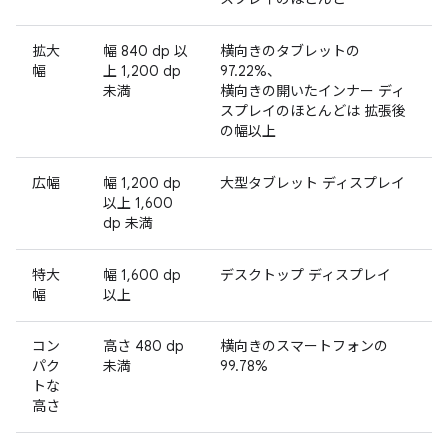
拡大
幅 840 dp 以
横向きのタブレットの
幅
上 1,200 dp
97.22%、
未満
横向きの開いたインナー ディ
スプレイのほとんどは 拡張後
の幅以上
広幅
幅 1,200 dp
大型タブレット ディスプレイ
以上 1,600
dp 未満
特大
幅 1,600 dp
デスクトップ ディスプレイ
幅
以上
コン
高さ 480 dp
横向きのスマートフォンの
パク
未満
99.78%
トな
高さ