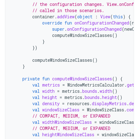
// the configuration changes. View.onConfi
// called in those scenarios.
container
.
addView
(
object
:
View
(
this
)
{
override
fun
onConfigurationChanged
(
ne
super
.
onConfigurationChanged
(
newCo
computeWindowSizeClasses
()
}
})
computeWindowSizeClasses
()
}
private
fun
computeWindowSizeClasses
()
{
val
metrics
=
WindowMetricsCalculator
.
getO
val
width
=
metrics
.
bounds
.
width
()
val
height
=
metrics
.
bounds
.
height
()
val
density
=
resources
.
displayMetrics
.
dens
val
windowSizeClass
=
WindowSizeClass
.
comp
// COMPACT, MEDIUM, or EXPANDED
val
widthWindowSizeClass
=
windowSizeClass
.
// COMPACT, MEDIUM, or EXPANDED
val
heightWindowSizeClass
=
windowSizeClass