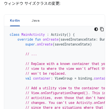
ウィンドウ サイズクラスの変更:
Kotlin
Java
class
MainActivity
:
Activity
()
{
override
fun
onCreate
(
savedInstanceState
:
Bund
super
.
onCreate
(
savedInstanceState
)
// ...
// Replace with a known container that you 
// view to where the view won't affect the
// won't be replaced.
val
container
:
ViewGroup
=
binding
.
contain
// Add a utility view to the container to h
// View.onConfigurationChanged(). This is 
// activities, even those that don't handl
// changes. You can't use Activity.onConfi
// since there are situations where that w