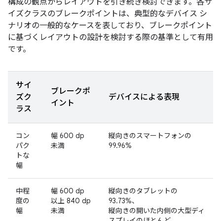
構成の観点からレイアウトを引き続き検討できます。各サ
イズクラスのブレークポイントは、典型的なデバイス シ
ナリオの一般的なケースを表しており、ブレークポイント
に基づくレイアウトの設計を検討する際の基準として有用
です。
サイ
ブレークポ
ズク
デバイスによる表現
イント
ラス
コン
幅 600 dp
縦向きのスマートフォンの
パク
未満
99.96%
トな
幅
中程
幅 600 dp
縦向きのタブレットの
度の
以上 840 dp
93.73%、
幅
未満
縦向きの開いた内側の大型ディ
スプレイのほとんど