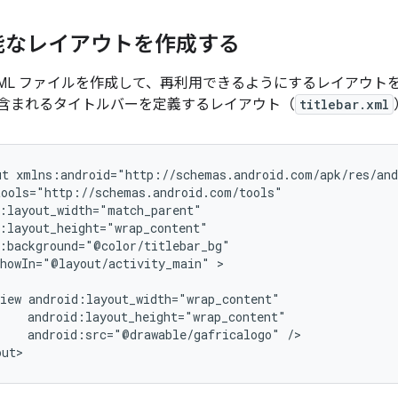
能なレイアウトを作成する
XML ファイルを作成して、再利用できるようにするレイアウト
含まれるタイトルバーを定義するレイアウト（
titlebar.xml
ut
howIn="@layout/activity_main"
>

iew
android:src="@drawable/gafricalogo"
/>

out>