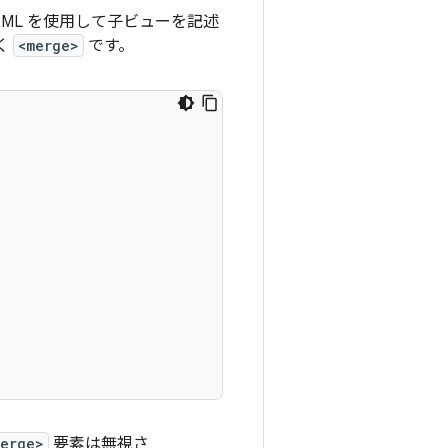
ML を使用して子ビューを記述
く
<merge>
です。
merge>
要素は無視さ