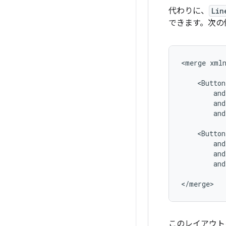
代わりに、
Lin
できます。次の
<merge
xmln
and
and
</merge>
このレイアウト