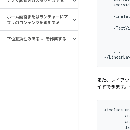
アプリ起動をカスタマイズする
android
<inclu
ホーム画面またはランチャーにア
プリのコンテンツを追加する
<TextVi
下位互換性のある UI を作成する
...

</LinearLa
また、レイアウ
イドできます。
<include
la