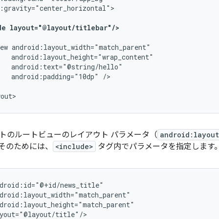
:gravity="center_horizontal">

de
layout="@layout/titlebar"/>
ew
android:padding="10dp"
yout>
トのルートビューのレイアウト パラメータ（
android:layout
そのためには、
<include>
タグ内でパラメータを指定します
yout="@layout/title"/>