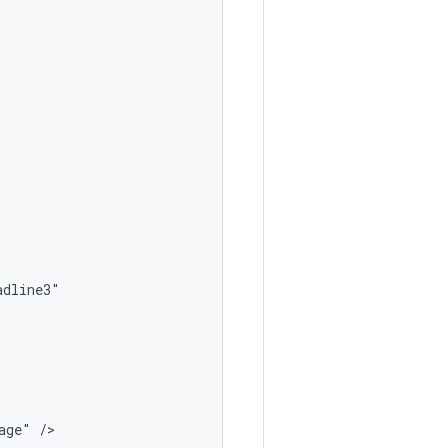
age"
/>
