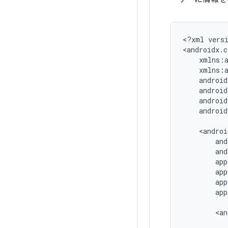
<?xml
vers
android
app