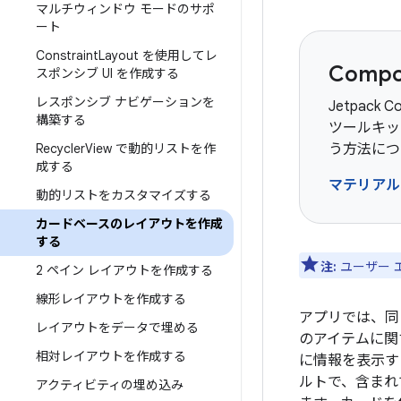
マルチウィンドウ モードのサポ
ート
Constraint
Layout を使用してレ
Comp
スポンシブ UI を作成する
レスポンシブ ナビゲーションを
Jetpack 
構築する
ツールキッ
Recycler
View で動的リストを作
う方法につ
成する
マテリアル 
動的リストをカスタマイズする
カードベースのレイアウトを作成
する
注:
ユーザー 
2 ペイン レイアウトを作成する
線形レイアウトを作成する
アプリでは、同
レイアウトをデータで埋める
のアイテムに関
相対レイアウトを作成する
に情報を表示す
ルトで、含まれ
アクティビティの埋め込み