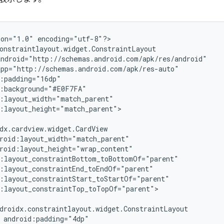
ion="1.0"
encoding="utf-8"?>

:layout_height="match_parent">

:layout_constraintTop_toTopOf="parent">
