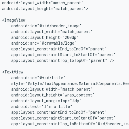
android:layout_height="match_parent">

app:layout_constraintTop_toTopOf="parent"
/>

android:text="I'm
a
app:layout_constraintTop_toBottomOf="@id/header_im