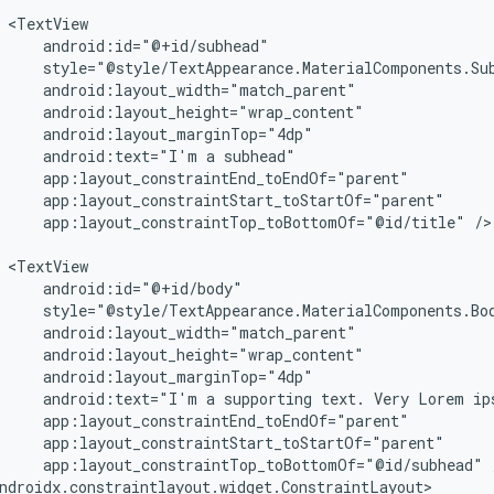
android:text="I'm
a
app:layout_constraintTop_toBottomOf="@id/title"
/>

android:text="I'm
a
supporting
text.
Very
Lorem
ip
app:layout_constraintTop_toBottomOf="@id/subhead"