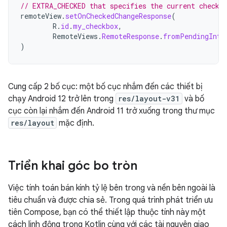
// EXTRA_CHECKED that specifies the current checke
remoteView
.
setOnCheckedChangeResponse
(
R
.
id
.
my_checkbox
,
RemoteViews
.
RemoteResponse
.
fromPendingInte
)
Cung cấp 2 bố cục: một bố cục nhắm đến các thiết bị
chạy Android 12 trở lên trong
res/layout-v31
và bố
cục còn lại nhắm đến Android 11 trở xuống trong thư mục
res/layout
mặc định.
Triển khai góc bo tròn
Việc tính toán bán kính tỷ lệ bên trong và nền bên ngoài là
tiêu chuẩn và được chia sẻ. Trong quá trình phát triển ưu
tiên Compose, bạn có thể thiết lập thuộc tính này một
cách linh động trong Kotlin cùng với các tài nguyên giao