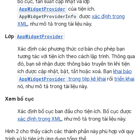
bố cục, tần suất cập nhật và lớp
AppWidgetProvider
của tiện ích.
AppWidgetProviderInfo
được
xác định trong
XML
, như mô tả trong tài liệu này.
Lớp
AppWidgetProvider
Xác định các phương thức cơ bản cho phép bạn
tương tác với tiện ích theo cách lập trình. Thông qua
đó, bạn sẽ nhận được thông báo truyền tin khi tiện
ích được cập nhật, bật, tắt hoặc xoá. Bạn
khai báo
AppWidgetProvider
trong tệp kê khai
rồi
triển khai
nó, như mô tả trong tài liệu này.
Xem bố cục
Xác định bố cục ban đầu cho tiện ích. Bố cục được
xác định trong XML
, như mô tả trong tài liệu này.
Hình 2 cho thấy cách các thành phần này phù hợp với quy
trình xử lý tiện ích ứng dụng tổng thể.