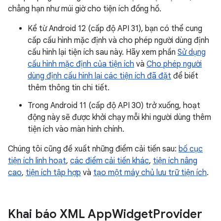
chẳng hạn như múi giờ cho tiện ích đồng hồ.
Kể từ Android 12 (cấp độ API 31), bạn có thể cung
cấp cấu hình mặc định và cho phép người dùng định
cấu hình lại tiện ích sau này. Hãy xem phần
Sử dụng
cấu hình mặc định của tiện ích
và
Cho phép người
dùng định cấu hình lại các tiện ích đã đặt
để biết
thêm thông tin chi tiết.
Trong Android 11 (cấp độ API 30) trở xuống, hoạt
động này sẽ được khởi chạy mỗi khi người dùng thêm
tiện ích vào màn hình chính.
Chúng tôi cũng đề xuất những điểm cải tiến sau:
bố cục
tiện ích linh hoạt
,
các điểm cải tiến khác
,
tiện ích nâng
cao
,
tiện ích tập hợp
và
tạo một máy chủ lưu trữ tiện ích
.
Khai báo XML App
Widget
Provider