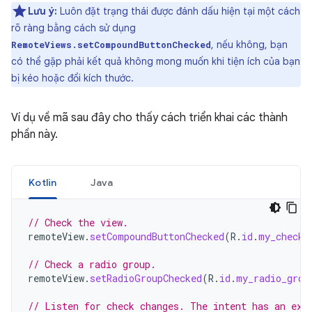
Lưu ý:
Luôn đặt trạng thái được đánh dấu hiện tại một cách
rõ ràng bằng cách sử dụng
, nếu không, bạn
RemoteViews.setCompoundButtonChecked
có thể gặp phải kết quả không mong muốn khi tiện ích của bạn
bị kéo hoặc đổi kích thước.
Ví dụ về mã sau đây cho thấy cách triển khai các thành
phần này.
Kotlin
Java
// Check the view.
remoteView
.
setCompoundButtonChecked
(
R
.
id
.
my_checkb
// Check a radio group.
remoteView
.
setRadioGroupChecked
(
R
.
id
.
my_radio_grou
// Listen for check changes. The intent has an ext