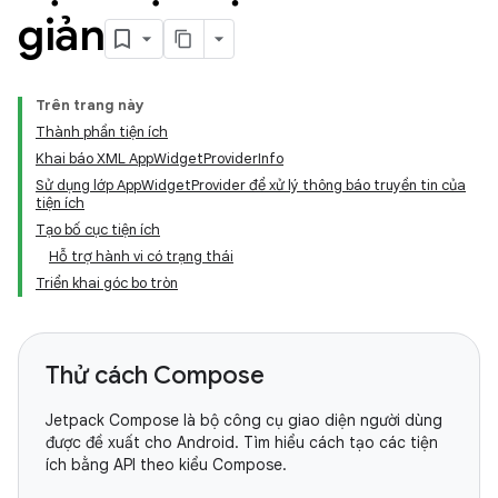
giản
Trên trang này
Thành phần tiện ích
Khai báo XML AppWidgetProviderInfo
Sử dụng lớp AppWidgetProvider để xử lý thông báo truyền tin của
tiện ích
Tạo bố cục tiện ích
Hỗ trợ hành vi có trạng thái
Triển khai góc bo tròn
Thử cách Compose
Jetpack Compose là bộ công cụ giao diện người dùng
được đề xuất cho Android. Tìm hiểu cách tạo các tiện
ích bằng API theo kiểu Compose.