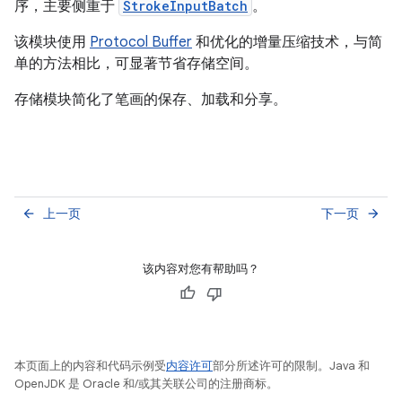
序，主要侧重于
StrokeInputBatch
。
该模块使用
Protocol Buffer
和优化的增量压缩技术，与简
单的方法相比，可显著节省存储空间。
存储模块简化了笔画的保存、加载和分享。
上一页
下一页
arrow_back
arrow_forward
该内容对您有帮助吗？
本页面上的内容和代码示例受
内容许可
部分所述许可的限制。Java 和
OpenJDK 是 Oracle 和/或其关联公司的注册商标。