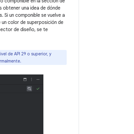
to componible en la sección de
s obtener una idea de dónde
 Si un componible se vuelve a
 un color de superposición de
pector de diseño, se te
el de API 29 o superior, y
ormalmente.