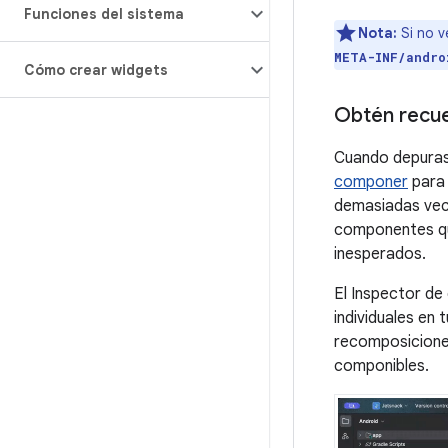
Funciones del sistema
Nota:
Si no v
META-INF/andro
Cómo crear widgets
Obtén recu
Cuando depuras
componer
para 
demasiadas vece
componentes qu
inesperados.
El Inspector d
individuales en 
recomposiciones
componibles.