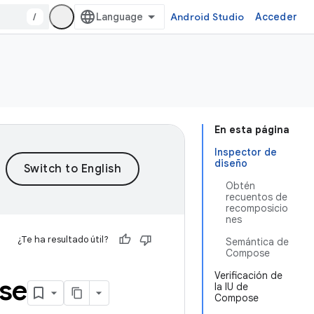
/
Android Studio
Acceder
En esta página
Inspector de
diseño
Obtén
recuentos de
recomposicio
nes
¿Te ha resultado útil?
Semántica de
Compose
Verificación de
se
la IU de
Compose