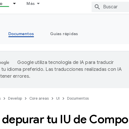
lo
Más
Documentos
Guías rápidas
Google utiliza tecnología de IA para traducir
 tu idioma preferido. Las traducciones realizadas con IA
ener errores.
s
Develop
Core areas
UI
Documentos
depurar tu IU de Compo