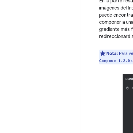
En la parte res
imágenes del I
puede encontrar
componer a una 
gradiente más f
redireccionará 
Nota:
Para ve
o
Compose 1.2.0