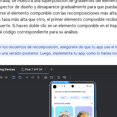
altada, se muestra una superposición de gradientes del elemen
nspector de diseño y desaparece gradualmente para que pueda
se el elemento componible con las recomposiciones más altas.
tasa más alta que otro, el primer elemento componible recibe
uerte. Si haces doble clic en un elemento componible en el Ins
al código correspondiente para su análisis.
r los recuentos de recomposición, asegúrate de que tu app use el niv
 una versión posterior. Luego, implementa tu app como lo harías n