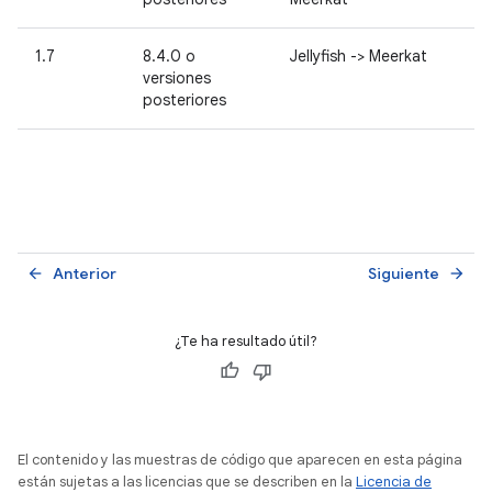
1.7
8.4.0 o
Jellyfish -> Meerkat
versiones
posteriores
Anterior
Siguiente
arrow_back
arrow_forward
¿Te ha resultado útil?
El contenido y las muestras de código que aparecen en esta página
están sujetas a las licencias que se describen en la
Licencia de