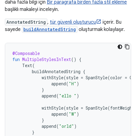
daha fazla bilgi için
Bir paragrafa birden fazla stil ekleme
başlıklı makaleyi inceleyin.
AnnotatedString
,
tür güvenli oluşturucu
içerir. Bu
sayede
buildAnnotatedString
oluşturmak kolaylaşır.
@Composable
fun
MultipleStylesInText
()
{
Text
(
buildAnnotatedString
{
withStyle
(
style
=
SpanStyle
(
color
=
Co
append
(
"H"
)
}
append
(
"ello "
)
withStyle
(
style
=
SpanStyle
(
fontWeight
append
(
"W"
)
}
append
(
"orld"
)
}