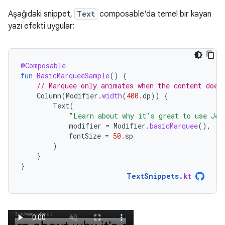
Aşağıdaki snippet,
Text
composable'da temel bir kayan
yazı efekti uygular:
@Composable
fun
BasicMarqueeSample
()
{
// Marquee only animates when the content does
Column
(
Modifier
.
width
(
400.
dp
))
{
Text
(
"Learn about why it's great to use Jet
modifier
=
Modifier
.
basicMarquee
(),
fontSize
=
50.
sp
)
}
}
TextSnippets
.
kt