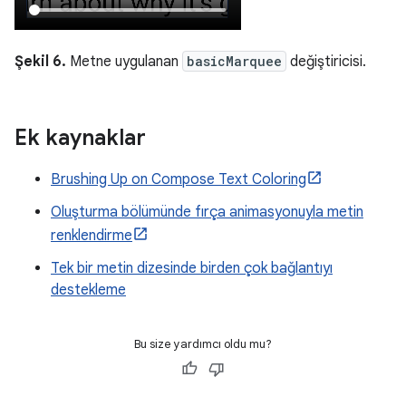
Şekil 6.
Metne uygulanan
basicMarquee
değiştiricisi.
Ek kaynaklar
Brushing Up on Compose Text Coloring
Oluşturma bölümünde fırça animasyonuyla metin
renklendirme
Tek bir metin dizesinde birden çok bağlantıyı
destekleme
Bu size yardımcı oldu mu?