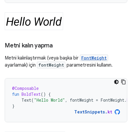
Metni kalın yapma
Metni kalınlaştırmak (veya başka bir
FontWeight
ayarlamak) için
fontWeight
parametresini kullanın.
@Composable
fun
BoldText
()
{
Text
(
"Hello World"
,
fontWeight
=
FontWeight
.
Bo
}
TextSnippets
.
kt