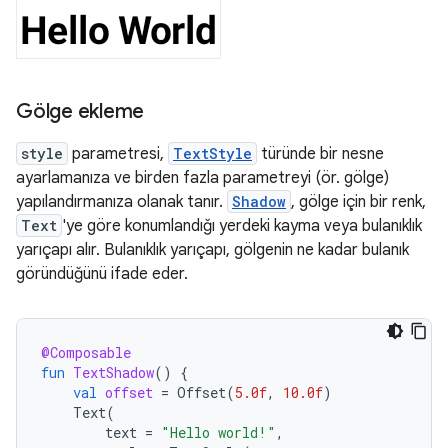
Gölge ekleme
style
parametresi,
TextStyle
türünde bir nesne
ayarlamanıza ve birden fazla parametreyi (ör. gölge)
yapılandırmanıza olanak tanır.
Shadow
, gölge için bir renk,
Text
'ye göre konumlandığı yerdeki kayma veya bulanıklık
yarıçapı alır. Bulanıklık yarıçapı, gölgenin ne kadar bulanık
göründüğünü ifade eder.
@Composable
fun
TextShadow
()
{
val
offset
=
Offset
(
5.0f
,
10.0f
)
Text
(
text
=
"Hello world!"
,