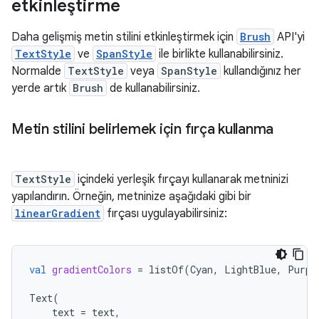
etkinleştirme
Daha gelişmiş metin stilini etkinleştirmek için
Brush
API'yi
TextStyle
ve
SpanStyle
ile birlikte kullanabilirsiniz.
Normalde
TextStyle
veya
SpanStyle
kullandığınız her
yerde artık
Brush
de kullanabilirsiniz.
Metin stilini belirlemek için fırça kullanma
TextStyle
içindeki yerleşik fırçayı kullanarak metninizi
yapılandırın. Örneğin, metninize aşağıdaki gibi bir
linearGradient
fırçası uygulayabilirsiniz:
val
gradientColors
=
listOf
(
Cyan
,
LightBlue
,
Purpl
Text
(
text
=
text
,