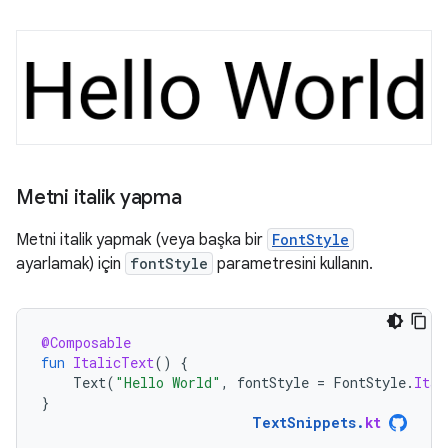
Metni italik yapma
Metni italik yapmak (veya başka bir
FontStyle
ayarlamak) için
fontStyle
parametresini kullanın.
@Composable
fun
ItalicText
()
{
Text
(
"Hello World"
,
fontStyle
=
FontStyle
.
Ital
}
TextSnippets
.
kt