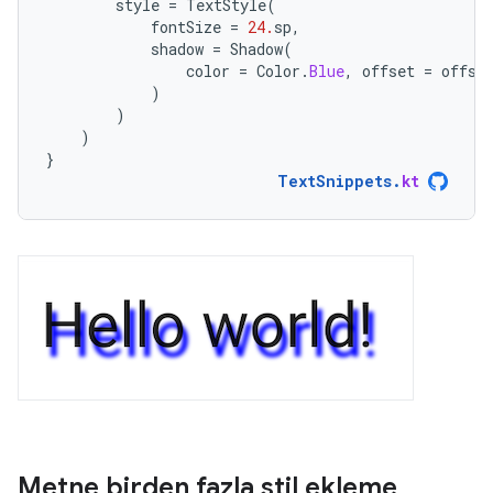
style
=
TextStyle
(
fontSize
=
24.
sp
,
shadow
=
Shadow
(
color
=
Color
.
Blue
,
offset
=
offse
)
)
)
}
TextSnippets
.
kt
Metne birden fazla stil ekleme