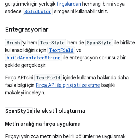
geliştirmek için yerleşik
fırçalardan
herhangi birini veya
sadece
SolidColor
simgesini kullanabilirsiniz.
Entegrasyonlar
Brush
'yı hem
TextStyle
hem de
SpanStyle
ile birlikte
kullanabildiğiniz için
TextField
ve
buildAnnotatedString
ile entegrasyon sorunsuz bir
şekilde gerçekleşir.
Fırça API'sini
TextField
içinde kullanma hakkında daha
fazla bilgi için
Fırça API ile girişi stilize etme
başlıklı
makaleyi inceleyin.
Span
Style
ile ek stil oluşturma
Metin aralığına fırça uygulama
Fırçayı yalnızca metninizin belirli bölümlerine uygulamak