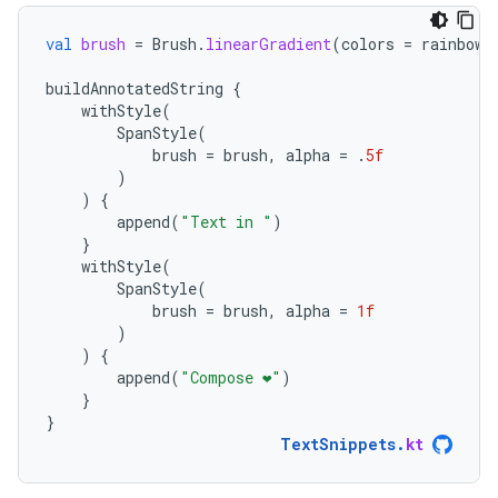
val
brush
=
Brush
.
linearGradient
(
colors
=
rainbowC
buildAnnotatedString
{
withStyle
(
SpanStyle
(
brush
=
brush
,
alpha
=
.
5f
)
)
{
append
(
"Text in "
)
}
withStyle
(
SpanStyle
(
brush
=
brush
,
alpha
=
1f
)
)
{
append
(
"Compose ❤️"
)
}
}
TextSnippets
.
kt