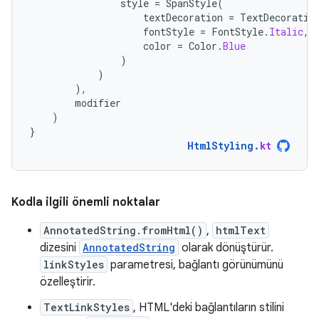
style
=
SpanStyle
(
textDecoration
=
TextDecoratio
fontStyle
=
FontStyle
.
Italic
,
color
=
Color
.
Blue
)
)
),
modifier
)
}
HtmlStyling
.
kt
Kodla ilgili önemli noktalar
AnnotatedString.fromHtml()
,
htmlText
dizesini
AnnotatedString
olarak dönüştürür.
linkStyles
parametresi, bağlantı görünümünü
özelleştirir.
TextLinkStyles
, HTML'deki bağlantıların stilini