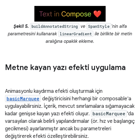
Şekil 5.
ve
'nin alfa
buildAnnotatedString
SpanStyle
parametresini kullanarak
ile birlikte bir metin
linearGradient
aralığına opaklık ekleme.
Metne kayan yazı efekti uygulama
Animasyonlu kaydırma efekti oluşturmak için
basicMarquee
değiştiricisini herhangi bir composable'a
uygulayabilirsiniz. İçerik, mevcut sınırlamalara sığamayacak
kadar genişse kayan yazı efekti oluşur.
basicMarquee
'da
varsayılan olarak belirli yapılandırmalar (ör. hız ve başlangıç
gecikmesi) ayarlanmıştır ancak bu parametreleri
değiştirerek efekti özelleştirebilirsiniz.