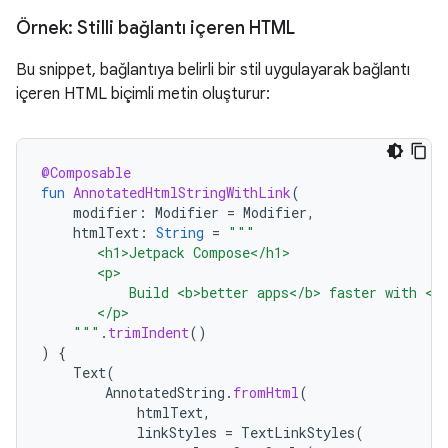
Örnek: Stilli bağlantı içeren HTML
Bu snippet, bağlantıya belirli bir stil uygulayarak bağlantı
içeren HTML biçimli metin oluşturur:
@Composable
fun
AnnotatedHtmlStringWithLink
(
modifier
:
Modifier
=
Modifier
,
htmlText
:
String
=
"""
       <h1>Jetpack Compose</h1>
       <p>
           Build <b>better apps</b> faster with <a
       </p>
    """
.
trimIndent
()
)
{
Text
(
AnnotatedString
.
fromHtml
(
htmlText
,
linkStyles
=
TextLinkStyles
(