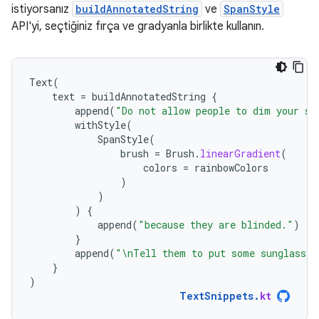
istiyorsanız
buildAnnotatedString
ve
SpanStyle
API'yi, seçtiğiniz fırça ve gradyanla birlikte kullanın.
Text
(
text
=
buildAnnotatedString
{
append
(
"Do not allow people to dim your sh
withStyle
(
SpanStyle
(
brush
=
Brush
.
linearGradient
(
colors
=
rainbowColors
)
)
)
{
append
(
"because they are blinded."
)
}
append
(
"\nTell them to put some sunglasses
}
)
TextSnippets
.
kt