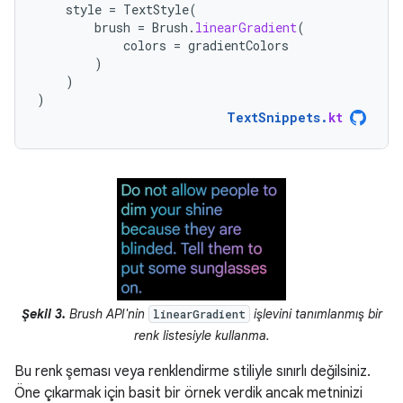
style
=
TextStyle
(
brush
=
Brush
.
linearGradient
(
colors
=
gradientColors
)
)
)
TextSnippets
.
kt
Şekil 3.
Brush API'nin
işlevini tanımlanmış bir
linearGradient
renk listesiyle kullanma.
Bu renk şeması veya renklendirme stiliyle sınırlı değilsiniz.
Öne çıkarmak için basit bir örnek verdik ancak metninizi