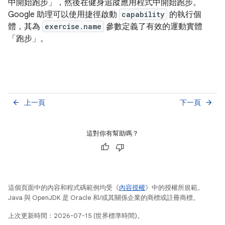
中開始跑步」
，然後在健身追蹤應用程式中開始跑步。
Google 助理可以使用捷徑啟動
capability
的執行個
體，其為
exercise.name
參數定義了有效的運動實體
「跑步」。
上一頁
下一頁
arrow_back
arrow_forward
這對你有幫助嗎？
這個頁面中的內容和程式碼範例均受《
內容授權
》中的授權所規範。
Java 與 OpenJDK 是 Oracle 和/或其關係企業的商標或註冊商標。
上次更新時間：2026-07-15 (世界標準時間)。