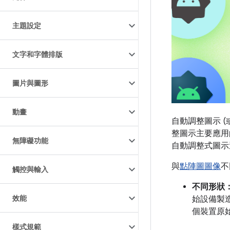
主題設定
文字和字體排版
圖片與圖形
動畫
自動調整圖示 (
整圖示主要應用
無障礙功能
自動調整式圖示適
與
點陣圖圖像
不
觸控與輸入
不同形狀
效能
始設備製造
個裝置原始
樣式規範