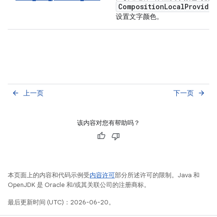
CompositionLocalProvider
设置文字颜色。
上一页
下一页
arrow_back
arrow_forward
该内容对您有帮助吗？
本页面上的内容和代码示例受
内容许可
部分所述许可的限制。Java 和
OpenJDK 是 Oracle 和/或其关联公司的注册商标。
最后更新时间 (UTC)：2026-06-20。