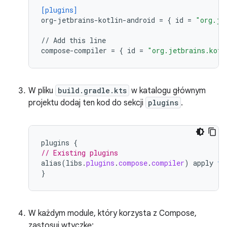
[plugins]
org-jetbrains-kotlin-android
=
{
id
=
"org.je
//
Add
this
line
compose-compiler
=
{
id
=
"org.jetbrains.kotl
W pliku
build.gradle.kts
w katalogu głównym
projektu dodaj ten kod do sekcji
plugins
.
plugins
{
// Existing plugins
alias
(
libs
.
plugins
.
compose
.
compiler
)
apply
fa
}
W każdym module, który korzysta z Compose,
zastosuj wtyczkę: