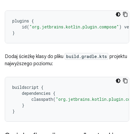
plugins
{
id
(
"org.jetbrains.kotlin.plugin.compose"
)
vers
}
Dodaj ścieżkę klasy do pliku
build.gradle.kts
projektu
najwyższego poziomu:
buildscript
{
dependencies
{
classpath
(
"org.jetbrains.kotlin.plugin.com
}
}