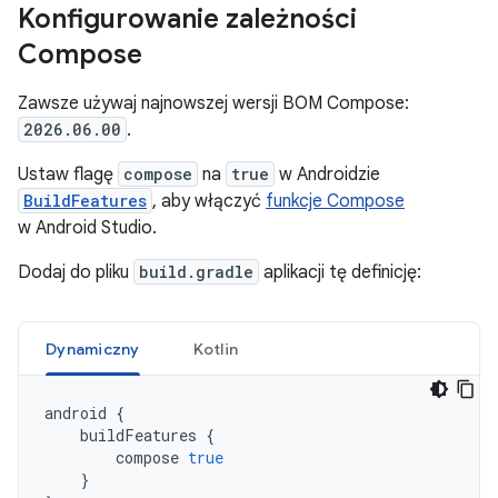
Konfigurowanie zależności
Compose
Zawsze używaj najnowszej wersji BOM Compose:
2026.06.00
.
Ustaw flagę
compose
na
true
w Androidzie
BuildFeatures
, aby włączyć
funkcje Compose
w Android Studio.
Dodaj do pliku
build.gradle
aplikacji tę definicję:
Dynamiczny
Kotlin
android
{
buildFeatures
{
compose
true
}