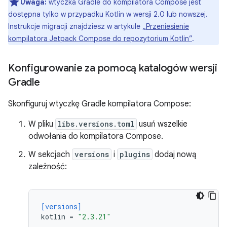
Uwaga:
wtyczka Gradle do kompilatora Compose jest
dostępna tylko w przypadku Kotlin w wersji 2.0 lub nowszej.
Instrukcje migracji znajdziesz w artykule
„Przeniesienie
kompilatora Jetpack Compose do repozytorium Kotlin”
.
Konfigurowanie za pomocą katalogów wersji
Gradle
Skonfiguruj wtyczkę Gradle kompilatora Compose:
W pliku
libs.versions.toml
usuń wszelkie
odwołania do kompilatora Compose.
W sekcjach
versions
i
plugins
dodaj nową
zależność:
[versions]
kotlin
=
"2.3.21"