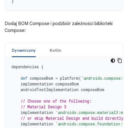
}
Dodaj BOM Compose i podzbiór zależności biblioteki
Compose:
Dynamiczny
Kotlin
dependencies
{
def
composeBom
=
platform
(
'androidx.compose:co
implementation
composeBom
androidTestImplementation
composeBom
// Choose one of the following:
// Material Design 3
implementation
'androidx.compose.material3:mat
// or skip Material Design and build directly 
implementation
'androidx.compose.foundation:fo