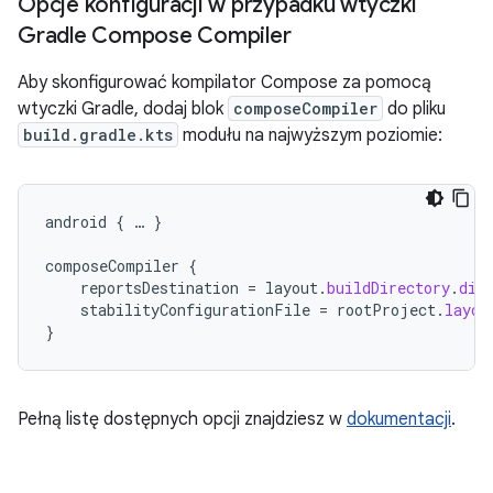
Opcje konfiguracji w przypadku wtyczki
Gradle Compose Compiler
Aby skonfigurować kompilator Compose za pomocą
wtyczki Gradle, dodaj blok
composeCompiler
do pliku
build.gradle.kts
modułu na najwyższym poziomie:
android
{
…
}
composeCompiler
{
reportsDestination
=
layout
.
buildDirectory
.
dir
stabilityConfigurationFile
=
rootProject
.
layou
}
Pełną listę dostępnych opcji znajdziesz w
dokumentacji
.