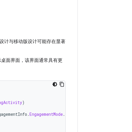
设计与移动版设计可能存在显著
示桌面界面，该界面通常具有更
ngActivity
)
gagementInfo
.
EngagementMode
.
PRECISE_POINTER
)){