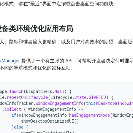
化模式，请在“最近”界面中点按或点击桌面空间功能块。
设备类环境优化应用布局
大、鼠标和键盘输入更精确，以及用户对高效率的期望，桌面版
wManager
提供了一个有主张的 API，可帮助开发者决定何时显
不同的导航模式和优化的鼠标互动。
ope
.
launch
(
Dispatchers
.
Main
)
{
le
.
repeatOnLifecycle
(
Lifecycle
.
State
.
STARTED
)
{
dowInfoTracker
.
windowEngagementInfo
(
this
@DesktopWindowi
.
collect
{
windowEngagementInfo
-
if
(
windowEngagementInfo
.
hasEngagementMode
(
WindowEn
showDesktopOptimizedUI
()
}
else
{
showTouchOptimizedUI
()