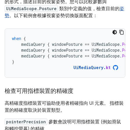
的形式，描述目前的視窗姿勢。您可以比較參數與
UiMediaScope.Posture
類別中定義的值，檢查目前的
姿
勢
。以下範例會根據視窗姿勢切換版面配置：
when
{
mediaQuery
{
windowPosture
==
UiMediaScope
.
Pos
mediaQuery
{
windowPosture
==
UiMediaScope
.
Pos
mediaQuery
{
windowPosture
==
UiMediaScope
.
Pos
}
UiMediaQuery
.
kt
檢查可用指標裝置的精確度
高精確度指標裝置可協助使用者精確指向 UI 元素。 指標裝
置的精確度取決於裝置類型。
pointerPrecision
參數會說明可用指標裝置 (例如滑鼠
和觸控螢幕) 的精確