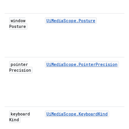
window
UiMediaScope.Posture
Posture
pointer
UiMediaScope.PointerPrecision
Precision
keyboard
UiMediaScope.KeyboardKind
Kind