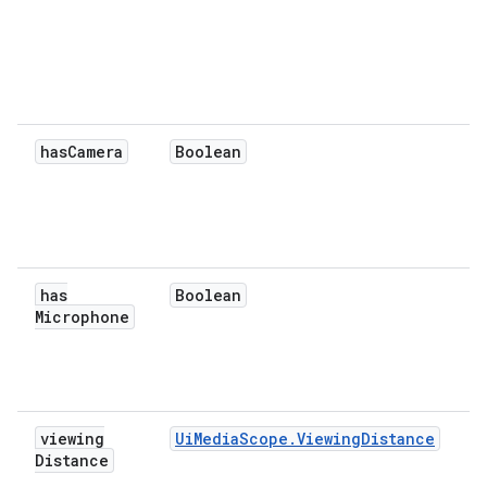
has
Camera
Boolean
has
Boolean
Microphone
viewing
UiMediaScope.ViewingDistance
Distance