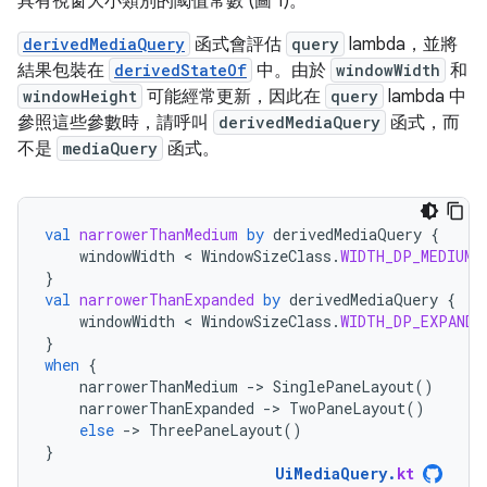
具有視窗大小類別的閾值常數 (圖 1)。
derivedMediaQuery
函式會評估
query
lambda，並將
結果包裝在
derivedStateOf
中。由於
windowWidth
和
windowHeight
可能經常更新，因此在
query
lambda 中
參照這些參數時，請呼叫
derivedMediaQuery
函式，而
不是
mediaQuery
函式。
val
narrowerThanMedium
by
derivedMediaQuery
{
windowWidth
 < 
WindowSizeClass
.
WIDTH_DP_MEDIUM_
}
val
narrowerThanExpanded
by
derivedMediaQuery
{
windowWidth
 < 
WindowSizeClass
.
WIDTH_DP_EXPANDE
}
when
{
narrowerThanMedium
-
>
SinglePaneLayout
()
narrowerThanExpanded
-
>
TwoPaneLayout
()
else
-
>
ThreePaneLayout
()
}
UiMediaQuery
.
kt