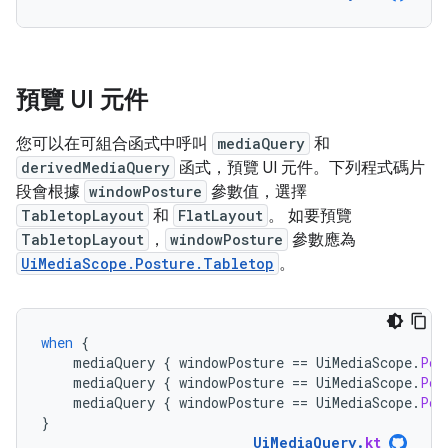
預覽 UI 元件
您可以在可組合函式中呼叫
mediaQuery
和
derivedMediaQuery
函式，預覽 UI 元件。下列程式碼片
段會根據
windowPosture
參數值，選擇
TabletopLayout
和
FlatLayout
。 如要預覽
TabletopLayout
，
windowPosture
參數應為
UiMediaScope.Posture.Tabletop
。
when
{
mediaQuery
{
windowPosture
==
UiMediaScope
.
Pos
mediaQuery
{
windowPosture
==
UiMediaScope
.
Pos
mediaQuery
{
windowPosture
==
UiMediaScope
.
Pos
}
UiMediaQuery
.
kt