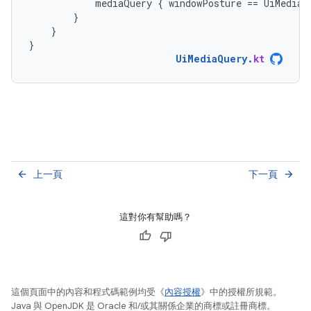
mediaQuery
{
windowPosture
==
UiMediaS
}
}
}
UiMediaQuery
.
kt
上一頁
下一頁
arrow_back
arrow_forward
這對你有幫助嗎？
這個頁面中的內容和程式碼範例均受《
內容授權
》中的授權所規範。
Java 與 OpenJDK 是 Oracle 和/或其關係企業的商標或註冊商標。