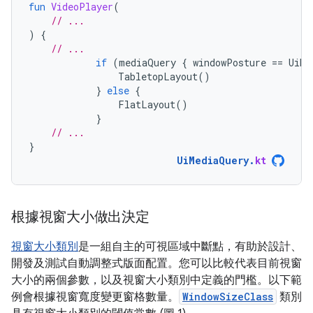
fun
VideoPlayer
(
// ...
)
{
// ...
if
(
mediaQuery
{
windowPosture
==
UiMe
TabletopLayout
()
}
else
{
FlatLayout
()
}
// ...
}
UiMediaQuery
.
kt
根據視窗大小做出決定
視窗大小類別
是一組自主的可視區域中斷點，有助於設計、
開發及測試自動調整式版面配置。您可以比較代表目前視窗
大小的兩個參數，以及視窗大小類別中定義的門檻。以下範
例會根據視窗寬度變更窗格數量。
WindowSizeClass
類別