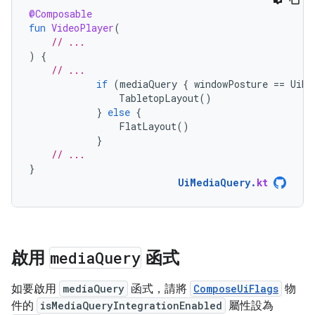
@Composable
fun
VideoPlayer
(
// ...
)
{
// ...
if
(
mediaQuery
{
windowPosture
==
UiMe
TabletopLayout
()
}
else
{
FlatLayout
()
}
// ...
}
UiMediaQuery
.
kt
啟用
media
Query
函式
如要啟用
mediaQuery
函式，請將
ComposeUiFlags
物
件的
isMediaQueryIntegrationEnabled
屬性設為