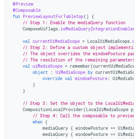
@Preview
@Composable
fun
PreviewLayoutForTabletop
()
{
// Step 1: Enable the mediaQuery function
ComposeUiFlags
.
isMediaQueryIntegrationEnabled
val
currentUiMediaScope
=
LocalUiMediaScope
.
cu
// Step 2: Define a custom object implementing
// The object overrides the windowPosture para
// The resolution of the remaining parameters 
val
uiMediaScope
=
remember
(
currentUiMediaScop
object
:
UiMediaScope
by
currentUiMediaSco
override
val
windowPosture
:
UiMediaSco
}
}
// Step 3: Set the object to the LocalUiMediaS
CompositionLocalProvider
(
LocalUiMediaScope
pro
// Step 4: Call the composable to preview.
when
{
mediaQuery
{
windowPosture
==
UiMediaS
mediaQuery
{
windowPosture
==
UiMediaS