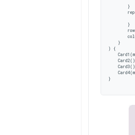
}
rep
}
row
col
}
)
{
Card1
(
Card2
(
Card3
(
Card4
(
}