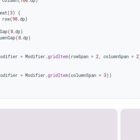
column
(
160.
dp
)
eat
(
3
)
{
row
(
90.
dp
)
Gap
(
8.
dp
)
umnGap
(
8.
dp
)
modifier
=
Modifier
.
gridItem
(
rowSpan
=
2
,
columnSpan
=
2
)
)
modifier
=
Modifier
.
gridItem
(
columnSpan
=
3
))