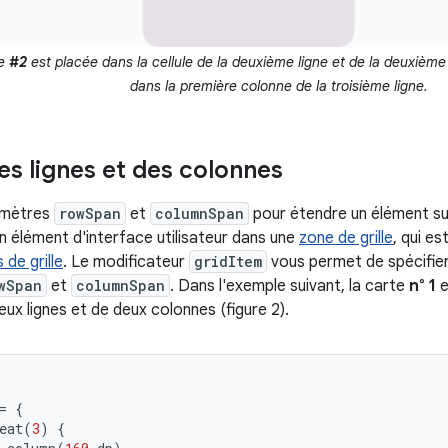
te
#2
est placée dans la cellule de la deuxième ligne et de la deuxième
dans la première colonne de la troisième ligne.
es lignes et des colonnes
ramètres
rowSpan
et
columnSpan
pour étendre un élément sur
n élément d'interface utilisateur dans une
zone de grille
, qui e
s de grille
. Le modificateur
gridItem
vous permet de spécifier 
wSpan
et
columnSpan
. Dans l'exemple suivant, la carte
n° 1
e
x lignes et de deux colonnes (figure 2).
=
{
eat
(
3
)
{