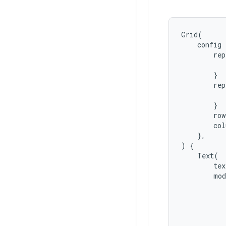
Grid
(
config
rep
}
rep
}
row
col
},
)
{
Text
(
tex
mod