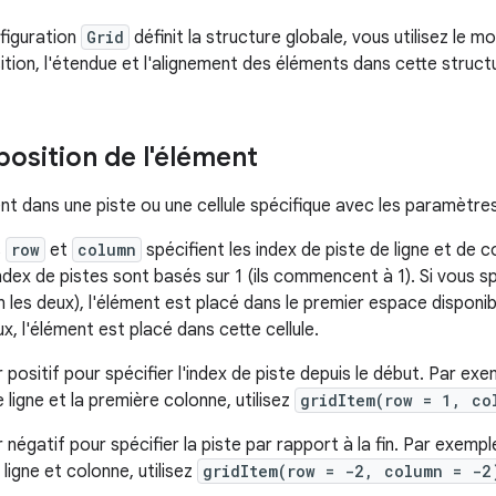
nfiguration
Grid
définit la structure globale, vous utilisez le m
ition, l'étendue et l'alignement des éléments dans cette struct
 position de l'élément
nt dans une piste ou une cellule spécifique avec les paramètre
s
row
et
column
spécifient les index de piste de ligne et de 
index de pistes sont basés sur 1 (ils commencent à 1). Si vous 
 les deux), l'élément est placé dans le premier espace disponibl
ux, l'élément est placé dans cette cellule.
er positif pour spécifier l'index de piste depuis le début. Par e
 ligne et la première colonne, utilisez
gridItem(row = 1, co
er négatif pour spécifier la piste par rapport à la fin. Par exem
 ligne et colonne, utilisez
gridItem(row = -2, column = -2