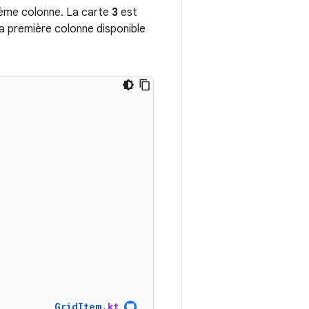
xième colonne. La carte
3
est
la première colonne disponible
GridItem
.
kt