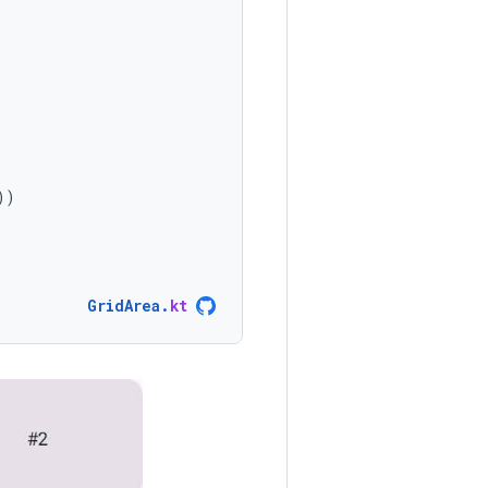
))
GridArea
.
kt