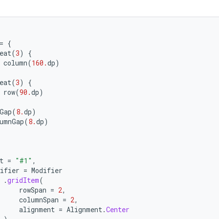
=
{
eat
(
3
)
{
column
(
160.
dp
)
eat
(
3
)
{
row
(
90.
dp
)
Gap
(
8.
dp
)
umnGap
(
8.
dp
)
t
=
"#1"
,
ifier
=
Modifier
.
gridItem
(
rowSpan
=
2
,
columnSpan
=
2
,
alignment
=
Alignment
.
Center