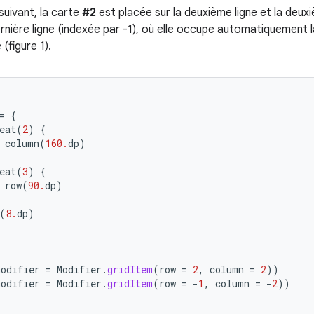
suivant, la carte
#2
est placée sur la deuxième ligne et la deu
ernière ligne (indexée par -1), où elle occupe automatiquement 
(figure 1).
=
{
eat
(
2
)
{
column
(
160.
dp
)
eat
(
3
)
{
row
(
90.
dp
)
(
8.
dp
)
)
modifier
=
Modifier
.
gridItem
(
row
=
2
,
column
=
2
))
modifier
=
Modifier
.
gridItem
(
row
=
-
1
,
column
=
-
2
))