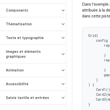
Dans l'exemple 
attribuée à la d
Composants
dans cette piste 
Thématisation
Grid
(
Texte et typographie
config
rep
Images et éléments
}
graphiques
rep
}
Animation
gap
}
Accessibilité
)
{
Card1
(
Card2
(
Saisie tactile et entrées
Card3
(
}