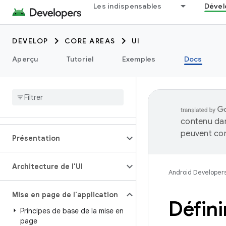
Les indispensables
Dével
DEVELOP
CORE AREAS
UI
Aperçu
Tutoriel
Exemples
Docs
contenu dan
peuvent con
Présentation
Architecture de l'UI
Android Developer
Mise en page de l'application
Défini
Principes de base de la mise en
page