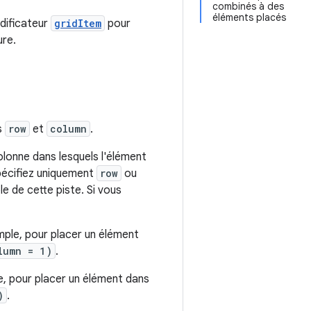
combinés à des
éléments placés
odificateur
gridItem
pour
ure.
s
row
et
column
.
colonne dans lesquels l'élément
spécifiez uniquement
row
ou
e de cette piste. Si vous
xemple, pour placer un élément
lumn = 1)
.
ple, pour placer un élément dans
)
.