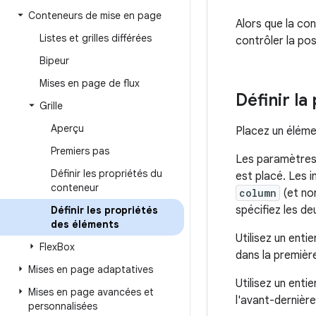
Conteneurs de mise en page
Alors que la co
Listes et grilles différées
contrôler la pos
Bipeur
Mises en page de flux
Définir la
Grille
Aperçu
Placez un éléme
Premiers pas
Les paramètre
Définir les propriétés du
est placé. Les 
conteneur
column
(et non
spécifiez les de
Définir les propriétés
des éléments
Utilisez un enti
Flex
Box
dans la première
Mises en page adaptatives
Utilisez un enti
Mises en page avancées et
l'avant-dernière
personnalisées