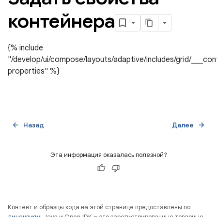
контейнера
{% include
"/develop/ui/compose/layouts/adaptive/includes/grid/___con
properties" %}
Назад
Далее
arrow_back
arrow_forward
Эта информация оказалась полезной?
Контент и образцы кода на этой странице предоставлены по
лицензиям
. Java и OpenJDK – это зарегистрированные товарные