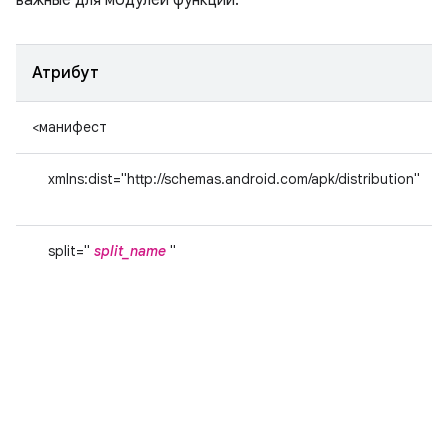
важные для модулей функций.
Атрибут
<манифест
xmlns:dist="http://schemas.android.com/apk/distribution"
split="
split_name
"