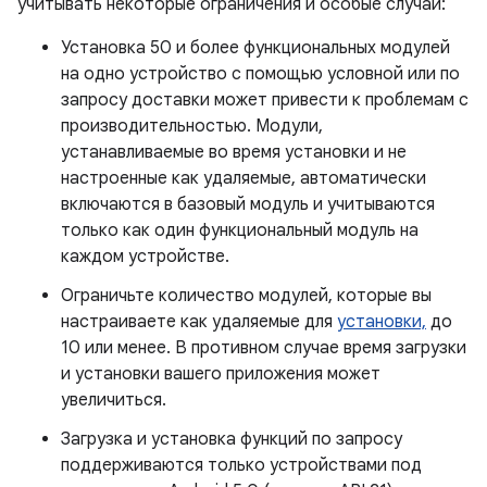
учитывать некоторые ограничения и особые случаи:
Установка 50 и более функциональных модулей
на одно устройство с помощью условной или по
запросу доставки может привести к проблемам с
производительностью. Модули,
устанавливаемые во время установки и не
настроенные как удаляемые, автоматически
включаются в базовый модуль и учитываются
только как один функциональный модуль на
каждом устройстве.
Ограничьте количество модулей, которые вы
настраиваете как удаляемые для
установки,
до
10 или менее. В противном случае время загрузки
и установки вашего приложения может
увеличиться.
Загрузка и установка функций по запросу
поддерживаются только устройствами под