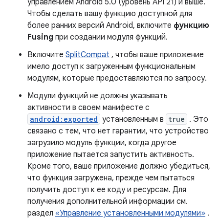
управлением Android 5.0 (уровень API 21) и выше.
Чтобы сделать вашу функцию доступной для
более ранних версий Android, включите
функцию
Fusing
при создании модуля функций.
Включите
SplitCompat
, чтобы ваше приложение
имело доступ к загруженным функциональным
модулям, которые предоставляются по запросу.
Модули функций не должны указывать
активности в своем манифесте с
android:exported
установленным в
true
. Это
связано с тем, что нет гарантии, что устройство
загрузило модуль функции, когда другое
приложение пытается запустить активность.
Кроме того, ваше приложение должно убедиться,
что функция загружена, прежде чем пытаться
получить доступ к ее коду и ресурсам. Для
получения дополнительной информации см.
раздел
«Управление установленными модулями»
.