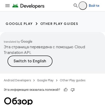
Войти
GOOGLE PLAY
OTHER PLAY GUIDES
Эта страница переведена с помощью
Cloud
Translation API
.
Android Developers
Google Play
Other Play guides
Эта информация оказалась полезной?
Обзор