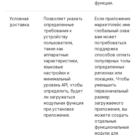
функции.
Условная
Позволяет указать
Если приложение-
доставка
определенные
маркетплейс имеет
требования к
глобальный охват,
устройству
вам может
пользователя,
потребоваться
такие как
поддержка
аппаратные
способов оплаты,
характеристики,
популярных только
языковые
определенных
настройки и
регионах или
минимальный
локациях. Чтобы
уровень API, чтобы
уменьшить
определить, будет
первоначальный
ли загружаться
размер
модульная функция
загружаемого
при установке
приложения, вы
приложения.
можете создать
отдельные
функциональные
модули для