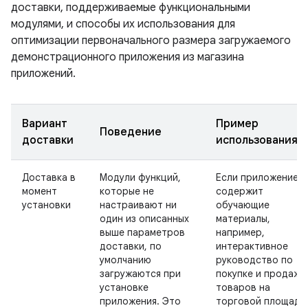
доставки, поддерживаемые функциональными
модулями, и способы их использования для
оптимизации первоначального размера загружаемого
демонстрационного приложения из магазина
приложений.
Вариант
Пример
Поведение
доставки
использования
Доставка в
Модули функций,
Если приложение
момент
которые не
содержит
установки
настраивают ни
обучающие
один из описанных
материалы,
выше параметров
например,
доставки, по
интерактивное
умолчанию
руководство по
загружаются при
покупке и продаже
установке
товаров на
приложения. Это
торговой площадк