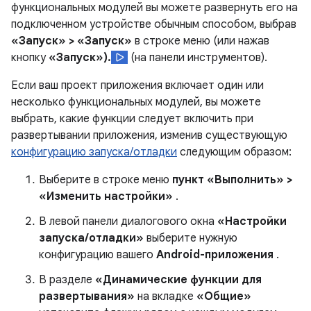
функциональных модулей вы можете развернуть его на
подключенном устройстве обычным способом, выбрав
«Запуск» > «Запуск»
в строке меню (или нажав
кнопку
«Запуск»).
(на панели инструментов).
Если ваш проект приложения включает один или
несколько функциональных модулей, вы можете
выбрать, какие функции следует включить при
развертывании приложения, изменив существующую
конфигурацию запуска/отладки
следующим образом:
Выберите в строке меню
пункт «Выполнить» >
«Изменить настройки»
.
В левой панели диалогового окна
«Настройки
запуска/отладки»
выберите нужную
конфигурацию вашего
Android-приложения
.
В разделе
«Динамические функции для
развертывания»
на вкладке
«Общие»