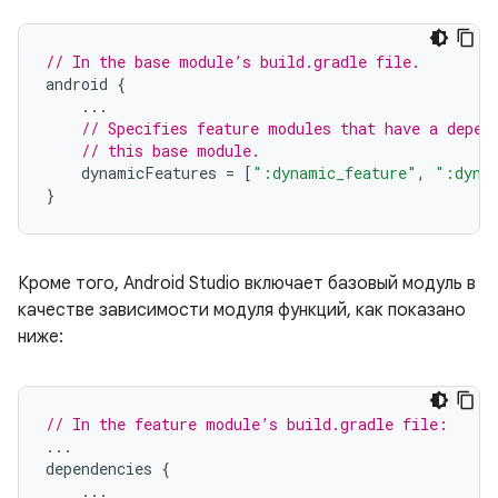
// In the base module’s build.gradle file.
android
{
...
// Specifies feature modules that have a depen
// this base module.
dynamicFeatures
=
[
":dynamic_feature"
,
":dyna
}
Кроме того, Android Studio включает базовый модуль в
качестве зависимости модуля функций, как показано
ниже:
// In the feature module’s build.gradle file:
...
dependencies
{
...