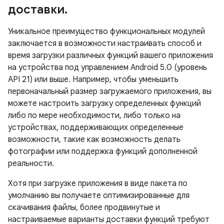
доставки
.
Уникальное преимущество функциональных модулей
заключается в возможности настраивать способ и
время загрузки различных функций вашего приложения
на устройства под управлением Android 5.0 (уровень
API 21) или выше. Например, чтобы уменьшить
первоначальный размер загружаемого приложения, вы
можете настроить загрузку определенных функций
либо по мере необходимости, либо только на
устройствах, поддерживающих определенные
возможности, такие как возможность делать
фотографии или поддержка функций дополненной
реальности.
Хотя при загрузке приложения в виде пакета по
умолчанию вы получаете оптимизированные для
скачивания файлы, более продвинутые и
настраиваемые варианты доставки функций требуют