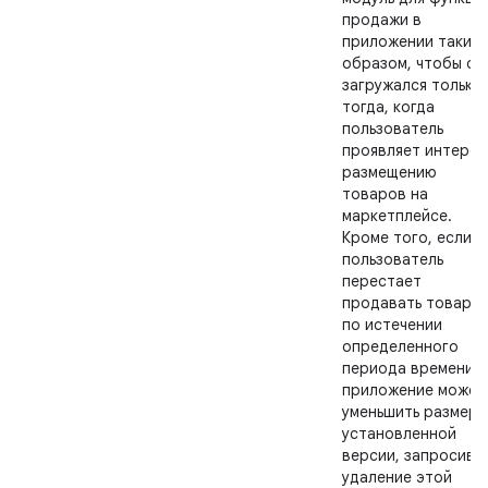
продажи в
приложении таким
образом, чтобы он
загружался только
тогда, когда
пользователь
проявляет интерес
размещению
товаров на
маркетплейсе.
Кроме того, если
пользователь
перестает
продавать товары
по истечении
определенного
периода времени,
приложение может
уменьшить размер
установленной
версии, запросив
удаление этой