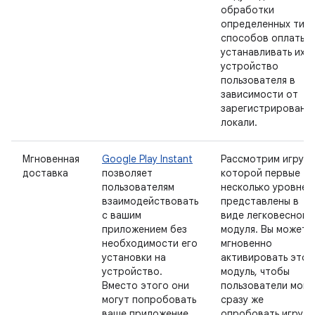
обработки
определенных тип
способов оплаты и
устанавливать их н
устройство
пользователя в
зависимости от
зарегистрированн
локали.
Мгновенная
Google Play Instant
Рассмотрим игру, в
доставка
позволяет
которой первые
пользователям
несколько уровней
взаимодействовать
представлены в
с вашим
виде легковесного
приложением без
модуля. Вы можете
необходимости его
мгновенно
установки на
активировать этот
устройство.
модуль, чтобы
Вместо этого они
пользователи могл
могут попробовать
сразу же
ваше приложение,
опробовать игру п