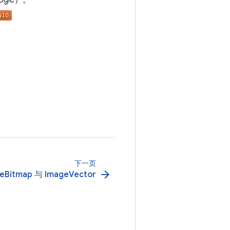
gle）。
下一页
arrow_forward
eBitmap 与 ImageVector