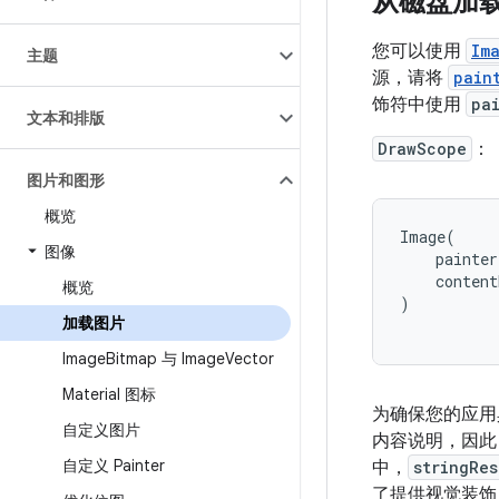
从磁盘加
您可以使用
Im
主题
源，请将
pain
饰符中使用
pa
文本和排版
DrawScope
：
图片和图形
概览
Image
(
图像
painter
content
概览
)
加载图片
Image
Bitmap 与 Image
Vector
Material 图标
为确保您的应用
自定义图片
内容说明，因此
自定义 Painter
中，
stringRe
了提供视觉装