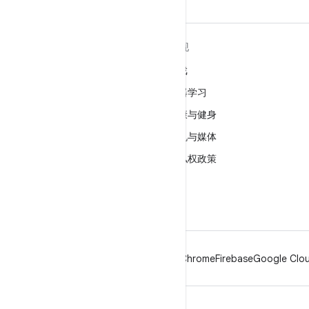
关于 ANDROID
发现
Android
游戏
适用于企业的 Android
机器学习
安全
健康与健身
源代码
相机与媒体
新闻
隐私权政策
博客
5G
播客
Android
Chrome
Firebase
Google Clou