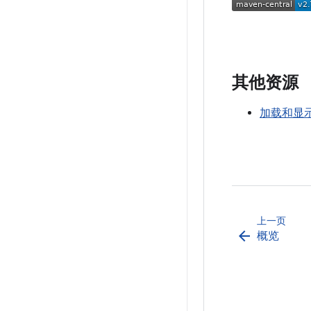
其他资源
加载和显
上一页
arrow_back
概览