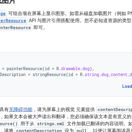
载图片
age
可组合项在屏幕上显示图形。如需从磁盘加载图片（例如 PNG
terResource
API 与图片引用搭配使用。您不必知道资源的类
interResource
即可。
=
painterResource
(
id
=
R
.
drawable
.
dog
),
Description
=
stringResource
(
id
=
R
.
string
.
dog_content_
Loa
具有
无障碍功能
，请为屏幕上的视觉 元素提供
contentDescri
，如果文本会被大声读出和翻译，您必须确保该文本是有意义的
source()
用于从
strings.xml
文件加载已翻译的内容说明。
饰，请将
contentDescription
设为
null
，以便让屏幕阅读器