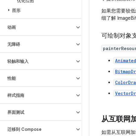
优化位图
图形
如果您需要较
细了解 ImageB
动画
可绘制对象
无障碍
painterResou
Animate
轻触和输入
BitmapD
性能
ColorDr
VectorD
样式指南
界面测试
从互联网
迁移到 Compose
如需从互联网加