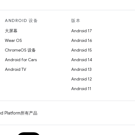
ANDROID 设备
版本
大屏幕
Android 17
Wear OS
Android 16
ChromeOS 设备
Android 15
Android for Cars
Android 14
Android TV
Android 13
Android 12
Android 11
d Platform
所有产品