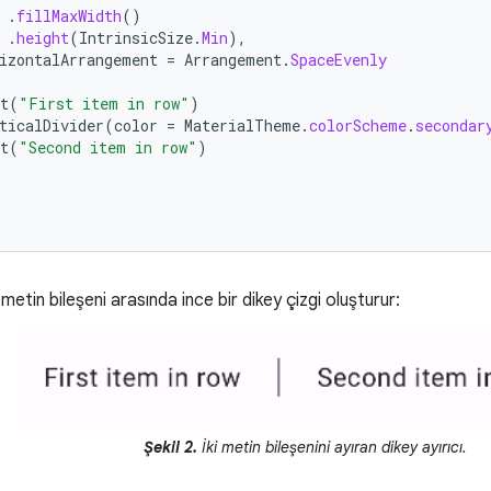
.
fillMaxWidth
()
.
height
(
IntrinsicSize
.
Min
),
izontalArrangement
=
Arrangement
.
SpaceEvenly
t
(
"First item in row"
)
ticalDivider
(
color
=
MaterialTheme
.
colorScheme
.
secondar
t
(
"Second item in row"
)
metin bileşeni arasında ince bir dikey çizgi oluşturur:
Şekil 2.
İki metin bileşenini ayıran dikey ayırıcı.