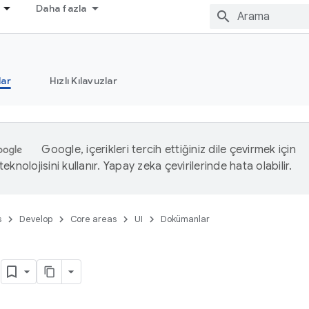
Daha fazla
ar
Hızlı Kılavuzlar
Google, içerikleri tercih ettiğiniz dile çevirmek için
eknolojisini kullanır. Yapay zeka çevirilerinde hata olabilir.
s
Develop
Core areas
UI
Dokümanlar
ı