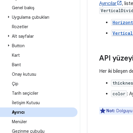
Ayırıcılar
, lis
Genel bakış
VerticalDivi
Uygulama çubukları
Horizont
Rozetler
Vertical
Alt sayfalar
Button
Kart
API yüzey
Bant
Her iki bileşen 
Onay kutusu
thicknes
Çip
Tarih seçiciler
color
: A
İletişim Kutusu
Not:
Dolguyu 
Ayırıcı
Menüler
Gezinme çubuğu