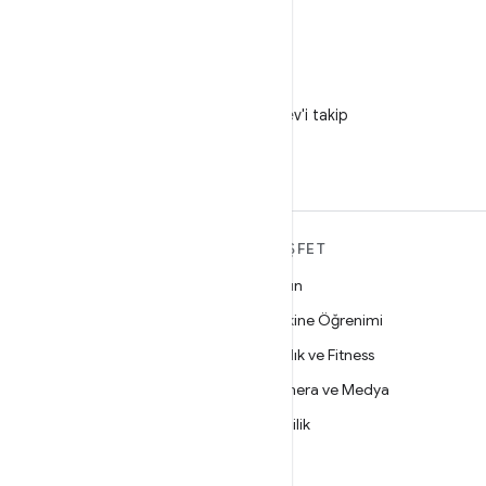
X
X'te @AndroidDev'i takip
edin
ANDROID HAKKINDA
KEŞFET
DAHA FAZLA
Oyun
Android
Makine Öğrenimi
İşletmeler için Android
Sağlık ve Fitness
Güvenlik
Kamera ve Medya
Kaynak
Gizlilik
Haber
5G
Blog