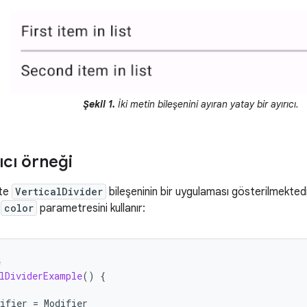
Şekil 1.
İki metin bileşenini ayıran yatay bir ayırıcı.
ıcı örneği
kte
VerticalDivider
bileşeninin bir uygulaması gösterilmektedir.
e
color
parametresini kullanır:
e
lDividerExample
()
{
ifier
=
Modifier