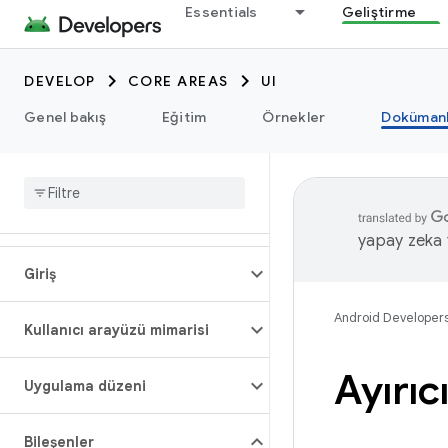
Essentials
Geliştirme
DEVELOP
CORE AREAS
UI
Genel bakış
Eğitim
Örnekler
Dokümanl
yapay zeka t
Giriş
Android Developer
Kullanıcı arayüzü mimarisi
Ayırıc
Uygulama düzeni
Bileşenler