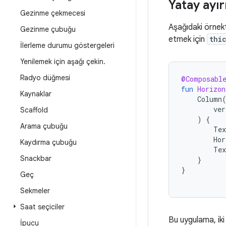
Yatay ayır
Gezinme çekmecesi
Aşağıdaki örne
Gezinme çubuğu
etmek için
thi
İlerleme durumu göstergeleri
Yenilemek için aşağı çekin
.
Radyo düğmesi
@Composabl
fun
Horizon
Kaynaklar
Column
ver
Scaffold
)
{
Arama çubuğu
Tex
Hor
Kaydırma çubuğu
Tex
Snackbar
}
}
Geç
Sekmeler
Saat seçiciler
Bu uygulama, iki
İpucu