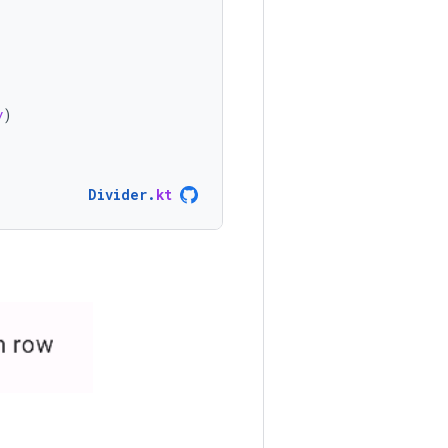
y
)
Divider
.
kt