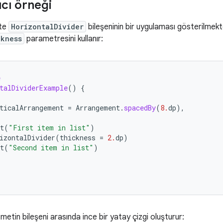
ıcı örneği
kte
HorizontalDivider
bileşeninin bir uygulaması gösterilmekted
ckness
parametresini kullanır:
e
talDividerExample
()
{
(
ticalArrangement
=
Arrangement
.
spacedBy
(
8.
dp
),
t
(
"First item in list"
)
izontalDivider
(
thickness
=
2.
dp
)
t
(
"Second item in list"
)
 metin bileşeni arasında ince bir yatay çizgi oluşturur: