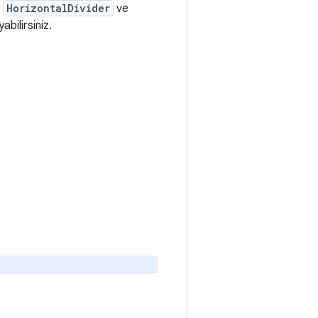
.
HorizontalDivider
ve
bilirsiniz.