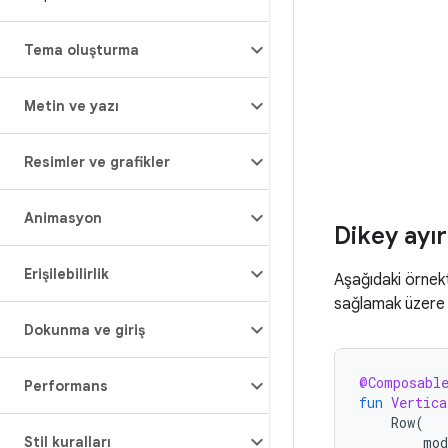
Tema oluşturma
Metin ve yazı
Resimler ve grafikler
Animasyon
Dikey ayır
Erişilebilirlik
Aşağıdaki örne
sağlamak üzer
Dokunma ve giriş
@Composabl
Performans
fun
Vertica
Row
(
Stil kuralları
mod