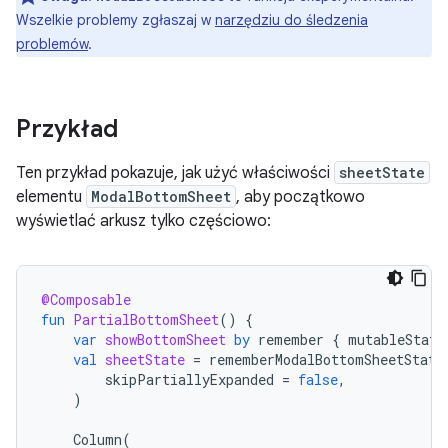
Wszelkie problemy zgłaszaj w
narzędziu do śledzenia
problemów
.
Przykład
Ten przykład pokazuje, jak użyć właściwości
sheetState
elementu
ModalBottomSheet
, aby początkowo
wyświetlać arkusz tylko częściowo:
@Composable
fun
PartialBottomSheet
()
{
var
showBottomSheet
by
remember
{
mutableState
val
sheetState
=
rememberModalBottomSheetState
skipPartiallyExpanded
=
false
,
)
Column
(