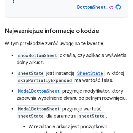
}
BottomSheet
.
kt
Najważniejsze informacje o kodzie
W tym przykładzie zwróć uwagę na te kwestie:
showBottomSheet
określa, czy aplikacja wyświetla
dolny arkusz.
sheetState
jest instancją
SheetState
, w której
skipPartiallyExpanded
ma wartość false.
ModalBottomSheet
przyjmuje modyfikator, który
zapewnia wypełnienie ekranu po pełnym rozwinięciu.
ModalBottomSheet
przyjmuje wartość
sheetState
dla parametru
sheetState
.
W rezultacie arkusz jest początkowo