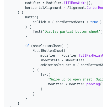
modifier
=
Modifier
.
fillMaxWidth
(),
horizontalAlignment
=
Alignment
.
CenterHori
)
{
Button
(
onClick
=
{
showBottomSheet
=
true
}
)
{
Text
(
"Display partial bottom sheet"
)
}
if
(
showBottomSheet
)
{
ModalBottomSheet
(
modifier
=
Modifier
.
fillMaxHeight
(
sheetState
=
sheetState
,
onDismissRequest
=
{
showBottomShe
)
{
Text
(
"Swipe up to open sheet. Swipe
modifier
=
Modifier
.
padding
(
16
)
}
}
}