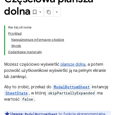
dolna
Na tej stronie
Przykład
Najważniejsze informacje o kodzie
Wyniki
Dodatkowe materiały
Możesz częściowo wyświetlić
planszę dolną
, a potem
pozwolić użytkownikowi wyświetlić ją na pełnym ekranie
lub zamknąć.
Aby to zrobić, przekaż do
ModalBottomSheet
instancję
SheetState
, w której
skipPartiallyExpanded
ma
wartość
false
.
Uwaga:
to funkcja eksperymentalna.
ModalBottomSheet