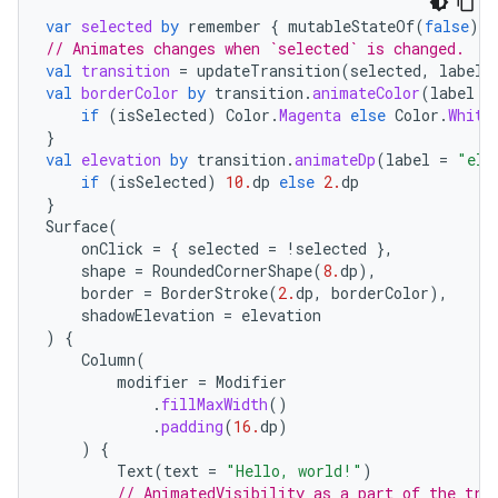
var
selected
by
remember
{
mutableStateOf
(
false
)
}
// Animates changes when `selected` is changed.
val
transition
=
updateTransition
(
selected
,
label
val
borderColor
by
transition
.
animateColor
(
label
=
if
(
isSelected
)
Color
.
Magenta
else
Color
.
White
}
val
elevation
by
transition
.
animateDp
(
label
=
"ele
if
(
isSelected
)
10.
dp
else
2.
dp
}
Surface
(
onClick
=
{
selected
=
!
selected
},
shape
=
RoundedCornerShape
(
8.
dp
),
border
=
BorderStroke
(
2.
dp
,
borderColor
),
shadowElevation
=
elevation
)
{
Column
(
modifier
=
Modifier
.
fillMaxWidth
()
.
padding
(
16.
dp
)
)
{
Text
(
text
=
"Hello, world!"
)
// AnimatedVisibility as a part of the tra