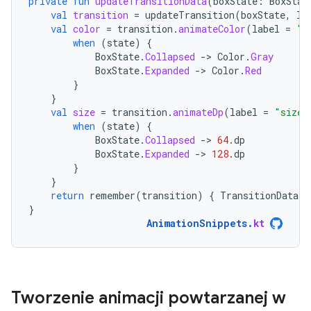
private
fun
updateTransitionData
(
boxState
:
BoxStat
val
transition
=
updateTransition
(
boxState
,
la
val
color
=
transition
.
animateColor
(
label
=
"c
when
(
state
)
{
BoxState
.
Collapsed
-
>
Color
.
Gray
BoxState
.
Expanded
-
>
Color
.
Red
}
}
val
size
=
transition
.
animateDp
(
label
=
"size"
when
(
state
)
{
BoxState
.
Collapsed
-
>
64.
dp
BoxState
.
Expanded
-
>
128.
dp
}
}
return
remember
(
transition
)
{
TransitionData
(
c
}
AnimationSnippets
.
kt
Tworzenie animacji powtarzanej w