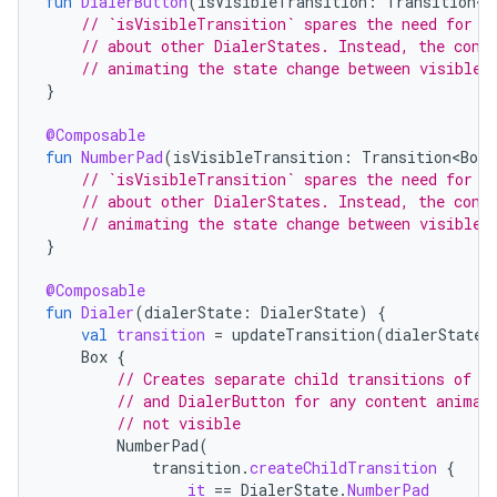
fun
DialerButton
(
isVisibleTransition
:
Transition<B
// `isVisibleTransition` spares the need for t
// about other DialerStates. Instead, the cont
// animating the state change between visible 
}
@Composable
fun
NumberPad
(
isVisibleTransition
:
Transition<Bool
// `isVisibleTransition` spares the need for t
// about other DialerStates. Instead, the cont
// animating the state change between visible 
}
@Composable
fun
Dialer
(
dialerState
:
DialerState
)
{
val
transition
=
updateTransition
(
dialerState
,
Box
{
// Creates separate child transitions of B
// and DialerButton for any content animat
// not visible
NumberPad
(
transition
.
createChildTransition
{
it
==
DialerState
.
NumberPad