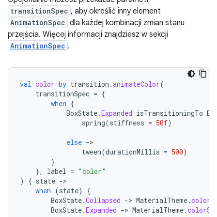
transitionSpec
, aby określić inny element
AnimationSpec
dla każdej kombinacji zmian stanu
przejścia. Więcej informacji znajdziesz w sekcji
AnimationSpec
.
val
color
by
transition
.
animateColor
(
transitionSpec
=
{
when
{
BoxState
.
Expanded
isTransitioningTo
Bo
spring
(
stiffness
=
50f
)
else
-
tween
(
durationMillis
=
500
)
}
},
label
=
"color"
)
{
state
-
when
(
state
)
{
BoxState
.
Collapsed
-
>
MaterialTheme
.
colorS
BoxState
.
Expanded
-
>
MaterialTheme
.
colorSc