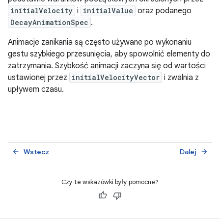
initialVelocity
i
initialValue
oraz podanego
DecayAnimationSpec
.
Animacje zanikania są często używane po wykonaniu
gestu szybkiego przesunięcia, aby spowolnić elementy do
zatrzymania. Szybkość animacji zaczyna się od wartości
ustawionej przez
initialVelocityVector
i zwalnia z
upływem czasu.
Wstecz
Dalej
arrow_back
arrow_forward
Czy te wskazówki były pomocne?