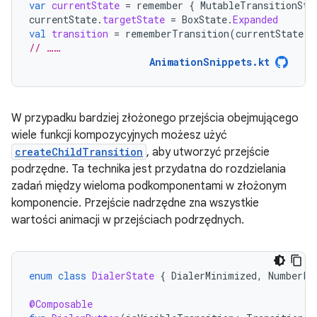
var
currentState
=
remember
{
MutableTransitionSta
currentState
.
targetState
=
BoxState
.
Expanded
val
transition
=
rememberTransition
(
currentState
,
// ……
AnimationSnippets.kt
W przypadku bardziej złożonego przejścia obejmującego
wiele funkcji kompozycyjnych możesz użyć
createChildTransition
, aby utworzyć przejście
podrzędne. Ta technika jest przydatna do rozdzielania
zadań między wieloma podkomponentami w złożonym
komponencie. Przejście nadrzędne zna wszystkie
wartości animacji w przejściach podrzędnych.
enum
class
DialerState
{
DialerMinimized
,
NumberPa
@Composable