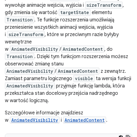
wywołuje animacje wejścia, wyjścia i
sizeTransform
,
gdy zmienia się wartość
targetState
elementu
Transition
. Te funkcje rozszerzenia umożliwiają
przeniesienie wszystkich animacji wejścia, wyjścia
i
sizeTransform
, które w przeciwnym razie byłyby
wewnętrzne
w
AnimatedVisibility
/
AnimatedContent
, do
Transition
. Dzięki tym funkcjom rozszerzenia możesz
obserwować zmianę stanu
AnimatedVisibility
/
AnimatedContent
z zewnątrz.
Zamiast parametru logicznego
visible
ta wersja funkcji
AnimatedVisibility
przyjmuje funkcję lambda, która
przekształca stan docelowy przejścia nadrzędnego
w wartość logiczną.
Szczegółowe informacje znajdziesz
w
AnimatedVisibility
i
AnimatedContent
.