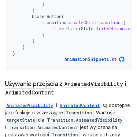
}
)
DialerButton
(
transition
.
createChildTransition
{
it
==
DialerState
.
DialerMinimized
}
)
}
}
AnimationSnippets
.
kt
Używanie przejścia z
Animated
Visibility
i
Animated
Content
AnimatedVisibility
i
AnimatedContent
są dostępne
jako funkcje rozszerzające
Transition
. Wartość
targetState
dla
Transition.AnimatedVisibility
i
Transition.AnimatedContent
jest wyliczana na
podstawie wartości
Transition
i w razie potrzeby