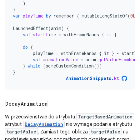
)
}
var
playTime
by
remember
{
mutableLongStateOf
(
0L
)
LaunchedEffect
(
anim
)
{
val
startTime
=
withFrameNanos
{
it
}
do
{
playTime
=
withFrameNanos
{
it
}
-
startTi
val
animationValue
=
anim
.
getValueFromNano
}
while
(
someCustomCondition
())
}
AnimationSnippets
.
kt
Decay
Animation
W przeciwieństwie do atrybutu
TargetBasedAnimation
atrybut
DecayAnimation
nie wymaga podania atrybutu
targetValue
. Zamiast tego oblicza
targetValue
na
podstawie warunków początkowych określonych przez