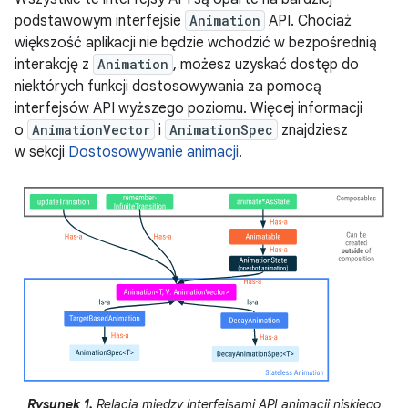
podstawowym interfejsie
Animation
API. Chociaż
większość aplikacji nie będzie wchodzić w bezpośrednią
interakcję z
Animation
, możesz uzyskać dostęp do
niektórych funkcji dostosowywania za pomocą
interfejsów API wyższego poziomu. Więcej informacji
o
AnimationVector
i
AnimationSpec
znajdziesz
w sekcji
Dostosowywanie animacji
.
Rysunek 1.
Relacja między interfejsami API animacji niskiego