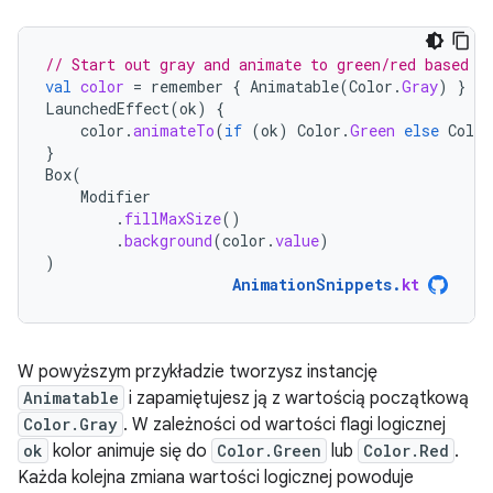
// Start out gray and animate to green/red based o
val
color
=
remember
{
Animatable
(
Color
.
Gray
)
}
LaunchedEffect
(
ok
)
{
color
.
animateTo
(
if
(
ok
)
Color
.
Green
else
Color
}
Box
(
Modifier
.
fillMaxSize
()
.
background
(
color
.
value
)
)
AnimationSnippets
.
kt
W powyższym przykładzie tworzysz instancję
Animatable
i zapamiętujesz ją z wartością początkową
Color.Gray
. W zależności od wartości flagi logicznej
ok
kolor animuje się do
Color.Green
lub
Color.Red
.
Każda kolejna zmiana wartości logicznej powoduje