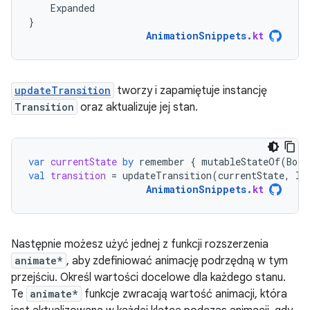
Expanded
}
AnimationSnippets
.
kt
updateTransition
tworzy i zapamiętuje instancję
Transition
oraz aktualizuje jej stan.
var
currentState
by
remember
{
mutableStateOf
(
BoxS
val
transition
=
updateTransition
(
currentState
,
la
AnimationSnippets
.
kt
Następnie możesz użyć jednej z funkcji rozszerzenia
animate*
, aby zdefiniować animację podrzędną w tym
przejściu. Określ wartości docelowe dla każdego stanu.
Te
animate*
funkcje zwracają wartość animacji, która