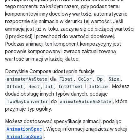
tego momentu za każdym razem, gdy podasz temu
komponentowi inny docelowy wartość, automatycznie
rozpocznie się animacja w kierunku tej wartości. Jeśli
animacja jest już w toku, zaczyna się od bieżącej wartości
(i prędkości) i przechodzi do wartości docelowej.
Podczas animacji ten komponent kompozycyjny jest
ponownie komponowany i zwraca zaktualizowaną
wartość animacji w każdej klatce.
Domyślnie Compose udostępnia funkcje
animate*AsState
dla
Float
,
Color
,
Dp
,
Size
,
Offset
,
Rect
,
Int
,
IntOffset
i
IntSize
. Możesz
dodać obsługę innych typów danych, podając
TwoWayConverter
do
animateValueAsState
, która
przyjmuje typ ogólny.
Możesz dostosować specyfikacje animacji, podając
AnimationSpec
. Więcej informacji znajdziesz w sekcji
AnimationSpec
.