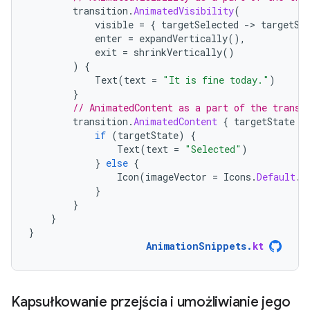
transition
.
AnimatedVisibility
(
visible
=
{
targetSelected
-
>
targetSe
enter
=
expandVertically
(),
exit
=
shrinkVertically
()
)
{
Text
(
text
=
"It is fine today."
)
}
// AnimatedContent as a part of the transi
transition
.
AnimatedContent
{
targetState
-
if
(
targetState
)
{
Text
(
text
=
"Selected"
)
}
else
{
Icon
(
imageVector
=
Icons
.
Default
.
P
}
}
}
}
AnimationSnippets
.
kt
Kapsułkowanie przejścia i umożliwianie jego