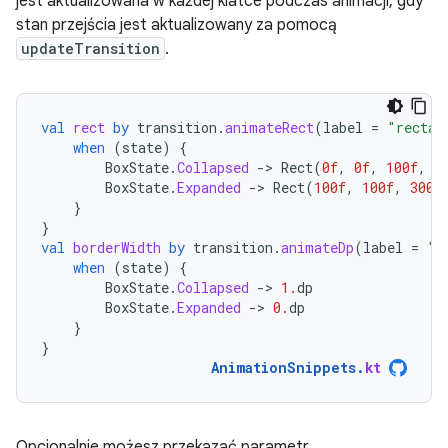
jest aktualizowana w każdej klatce podczas animacji, gdy
stan przejścia jest aktualizowany za pomocą
updateTransition
.
val
rect
by
transition
.
animateRect
(
label
=
"rectan
when
(
state
)
{
BoxState
.
Collapsed
-
>
Rect
(
0f
,
0f
,
100f
,
1
BoxState
.
Expanded
-
>
Rect
(
100f
,
100f
,
300f
}
}
val
borderWidth
by
transition
.
animateDp
(
label
=
"b
when
(
state
)
{
BoxState
.
Collapsed
-
>
1.
dp
BoxState
.
Expanded
-
>
0.
dp
}
}
AnimationSnippets
.
kt
Opcjonalnie możesz przekazać parametr