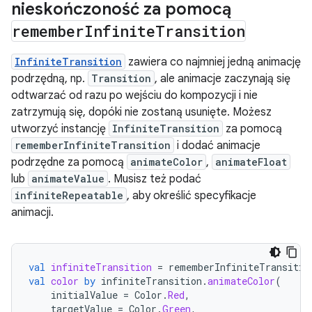
nieskończoność za pomocą
remember
Infinite
Transition
InfiniteTransition
zawiera co najmniej jedną animację
podrzędną, np.
Transition
, ale animacje zaczynają się
odtwarzać od razu po wejściu do kompozycji i nie
zatrzymują się, dopóki nie zostaną usunięte. Możesz
utworzyć instancję
InfiniteTransition
za pomocą
rememberInfiniteTransition
i dodać animacje
podrzędne za pomocą
animateColor
,
animateFloat
lub
animateValue
. Musisz też podać
infiniteRepeatable
, aby określić specyfikacje
animacji.
val
infiniteTransition
=
rememberInfiniteTransitio
val
color
by
infiniteTransition
.
animateColor
(
initialValue
=
Color
.
Red
,
targetValue
=
Color
.
Green
,