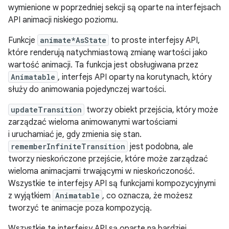
wymienione w poprzedniej sekcji są oparte na interfejsach
API animacji niskiego poziomu.
Funkcje
animate*AsState
to proste interfejsy API,
które renderują natychmiastową zmianę wartości jako
wartość animacji. Ta funkcja jest obsługiwana przez
Animatable
, interfejs API oparty na korutynach, który
służy do animowania pojedynczej wartości.
updateTransition
tworzy obiekt przejścia, który może
zarządzać wieloma animowanymi wartościami
i uruchamiać je, gdy zmienia się stan.
rememberInfiniteTransition
jest podobna, ale
tworzy nieskończone przejście, które może zarządzać
wieloma animacjami trwającymi w nieskończoność.
Wszystkie te interfejsy API są funkcjami kompozycyjnymi
z wyjątkiem
Animatable
, co oznacza, że możesz
tworzyć te animacje poza kompozycją.
Wszystkie te interfejsy API są oparte na bardziej