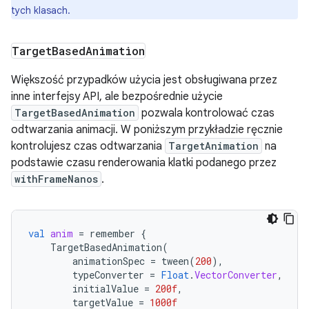
tych klasach.
Target
Based
Animation
Większość przypadków użycia jest obsługiwana przez
inne interfejsy API, ale bezpośrednie użycie
TargetBasedAnimation
pozwala kontrolować czas
odtwarzania animacji. W poniższym przykładzie ręcznie
kontrolujesz czas odtwarzania
TargetAnimation
na
podstawie czasu renderowania klatki podanego przez
withFrameNanos
.
val
anim
=
remember
{
TargetBasedAnimation
(
animationSpec
=
tween
(
200
),
typeConverter
=
Float
.
VectorConverter
,
initialValue
=
200f
,
targetValue
=
1000f