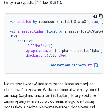
(w tym przypadku
1f
lub
0.5f
).
var
enabled
by
remember
{
mutableStateOf
(
true
)
}
val
animatedAlpha
:
Float
by
animateFloatAsState
(
if
Box
(
Modifier
.
fillMaxSize
()
.
graphicsLayer
{
alpha
=
animatedAlpha
}
.
background
(
Color
.
Red
)
)
AnimationSnippets
.
kt
Nie musisz tworzyć instancji żadnej klasy animacji ani
obsługiwać przerwań. W tle zostanie utworzony obiekt
animacji (czyli instancja
Animatable
), który zostanie
zapamiętany w miejscu wywołania, a jego wartością
początkową będzie pierwsza wartość docelowa. Od