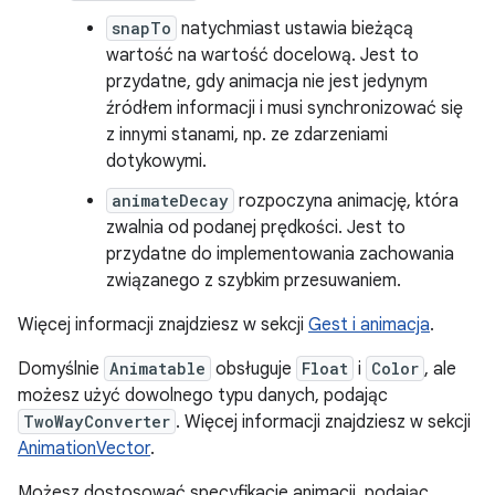
snapTo
natychmiast ustawia bieżącą
wartość na wartość docelową. Jest to
przydatne, gdy animacja nie jest jedynym
źródłem informacji i musi synchronizować się
z innymi stanami, np. ze zdarzeniami
dotykowymi.
animateDecay
rozpoczyna animację, która
zwalnia od podanej prędkości. Jest to
przydatne do implementowania zachowania
związanego z szybkim przesuwaniem.
Więcej informacji znajdziesz w sekcji
Gest i animacja
.
Domyślnie
Animatable
obsługuje
Float
i
Color
, ale
możesz użyć dowolnego typu danych, podając
TwoWayConverter
. Więcej informacji znajdziesz w sekcji
AnimationVector
.
Możesz dostosować specyfikacje animacji, podając