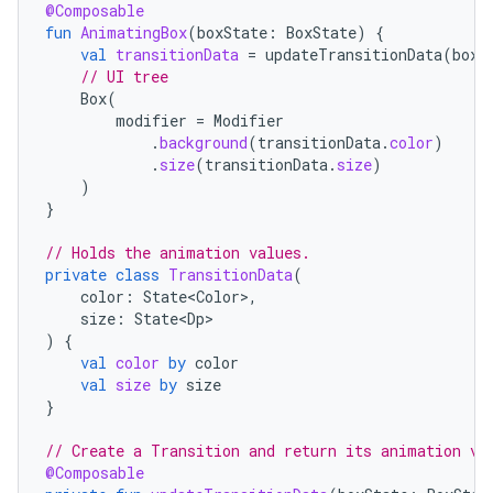
@Composable
fun
AnimatingBox
(
boxState
:
BoxState
)
{
val
transitionData
=
updateTransitionData
(
boxS
// UI tree
Box
(
modifier
=
Modifier
.
background
(
transitionData
.
color
)
.
size
(
transitionData
.
size
)
)
}
// Holds the animation values.
private
class
TransitionData
(
color
:
State<Color>
,
size
:
State<Dp>
)
{
val
color
by
color
val
size
by
size
}
// Create a Transition and return its animation va
@Composable