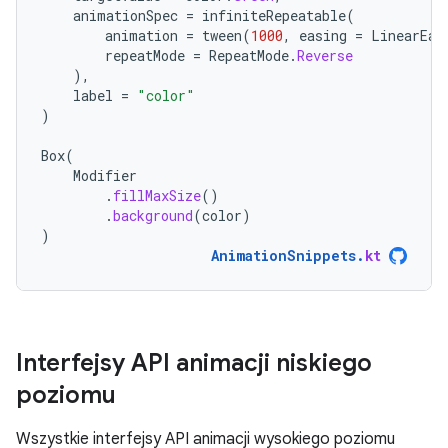
animationSpec
=
infiniteRepeatable
(
animation
=
tween
(
1000
,
easing
=
LinearEas
repeatMode
=
RepeatMode
.
Reverse
),
label
=
"color"
)
Box
(
Modifier
.
fillMaxSize
()
.
background
(
color
)
)
AnimationSnippets
.
kt
Interfejsy API animacji niskiego
poziomu
Wszystkie interfejsy API animacji wysokiego poziomu