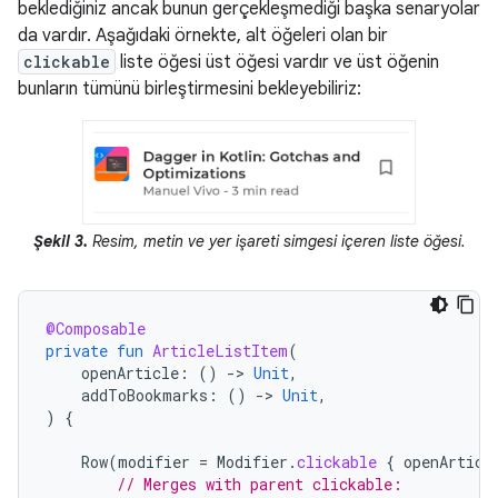
beklediğiniz ancak bunun gerçekleşmediği başka senaryolar
da vardır. Aşağıdaki örnekte, alt öğeleri olan bir
clickable
liste öğesi üst öğesi vardır ve üst öğenin
bunların tümünü birleştirmesini bekleyebiliriz:
Şekil 3.
Resim, metin ve yer işareti simgesi içeren liste öğesi.
@Composable
private
fun
ArticleListItem
(
openArticle
:
()
-
>
Unit
,
addToBookmarks
:
()
-
>
Unit
,
)
{
Row
(
modifier
=
Modifier
.
clickable
{
openArticl
// Merges with parent clickable: