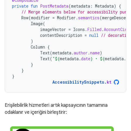
@Composable
private
fun
PostMetadata
(
metadata
:
Metadata
)
{
// Merge elements below for accessibility purp
Row
(
modifier
=
Modifier
.
semantics
(
mergeDescend
Image
(
imageVector
=
Icons
.
Filled
.
AccountCirc
contentDescription
=
null
// decorativ
)
Column
{
Text
(
metadata
.
author
.
name
)
Text
(
"
${
metadata
.
date
}
 • 
${
metadata
.
re
}
}
}
AccessibilitySnippets
.
kt
Erişilebilirlik hizmetleri artık kapsayıcının tamamına
odaklanır ve içeriğini birleştirir: