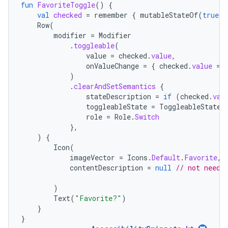
fun
FavoriteToggle
()
{
val
checked
=
remember
{
mutableStateOf
(
true
)
Row
(
modifier
=
Modifier
.
toggleable
(
value
=
checked
.
value
,
onValueChange
=
{
checked
.
value
=
)
.
clearAndSetSemantics
{
stateDescription
=
if
(
checked
.
val
toggleableState
=
ToggleableState
(
role
=
Role
.
Switch
},
)
{
Icon
(
imageVector
=
Icons
.
Default
.
Favorite
,
contentDescription
=
null
// not neede
)
Text
(
"Favorite?"
)
}
}