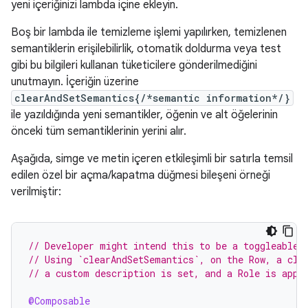
yeni içeriğinizi lambda içine ekleyin.
Boş bir lambda ile temizleme işlemi yapılırken, temizlenen
semantiklerin erişilebilirlik, otomatik doldurma veya test
gibi bu bilgileri kullanan tüketicilere gönderilmediğini
unutmayın. İçeriğin üzerine
clearAndSetSemantics{/*semantic information*/}
ile yazıldığında yeni semantikler, öğenin ve alt öğelerinin
önceki tüm semantiklerinin yerini alır.
Aşağıda, simge ve metin içeren etkileşimli bir satırla temsil
edilen özel bir açma/kapatma düğmesi bileşeni örneği
verilmiştir:
// Developer might intend this to be a toggleable.
// Using `clearAndSetSemantics`, on the Row, a cli
// a custom description is set, and a Role is appl
@Composable