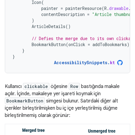
Icon
(
painter
=
painterResource
(
R
.
drawable
.
i
contentDescription
=
"Article thumbnai
)
ArticleDetails
()
// Defies the merge due to its own clickab
BookmarkButton
(
onClick
=
addToBookmarks
)
}
}
AccessibilitySnippets
.
kt
Kullanıcı
clickable
öğesine
Row
bastığında makale
açılır. İçinde, makaleye yer işareti koymak için
BookmarkButton
simgesi bulunur. Satırdaki diğer alt
içerikler birleştirilmişken bu iç içe yerleştirilmiş düğme
birleştirilmemiş olarak görünür: