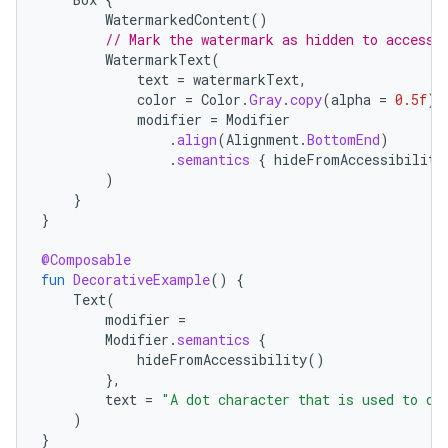
WatermarkedContent
()
// Mark the watermark as hidden to accessi
WatermarkText
(
text
=
watermarkText
,
color
=
Color
.
Gray
.
copy
(
alpha
=
0.5f
),
modifier
=
Modifier
.
align
(
Alignment
.
BottomEnd
)
.
semantics
{
hideFromAccessibility
)
}
}
@Composable
fun
DecorativeExample
()
{
Text
(
modifier
=
Modifier
.
semantics
{
hideFromAccessibility
()
},
text
=
"A dot character that is used to de
)
}