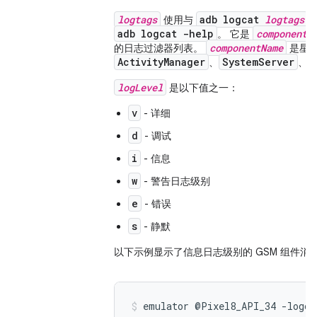
logtags
adb logcat
logtags
使用与
adb logcat -help
componentN
。 它是
componentName
的日志过滤器列表。
是星号
ActivityManager
SystemServer
、
、
logLevel
是以下值之一：
v
- 详细
d
- 调试
i
- 信息
w
- 警告日志级别
e
- 错误
s
- 静默
以下示例显示了信息日志级别的 GSM 组件消
emulator @Pixel8_API_34 -logc