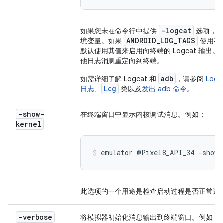
-logcat
如果您未在命令行中提供
选项，
ANDROID_LOG_TAGS
境变量。如果
使用有
默认使用其值来启用向终端的 Logcat 输出
他日志消息重定向到终端。
adb
如需详细了解 Logcat 和
，请参阅
Log
Log
日志
、
类以及
发出 adb 命令
。
-show-
在终端窗口中显示内核调试消息。例如：
kernel
emulator @Pixel8_API_34 -show-
此选项的一个用途是检查启动过程是否正常运
-verbose
将模拟器初始化消息输出到终端窗口。例如：