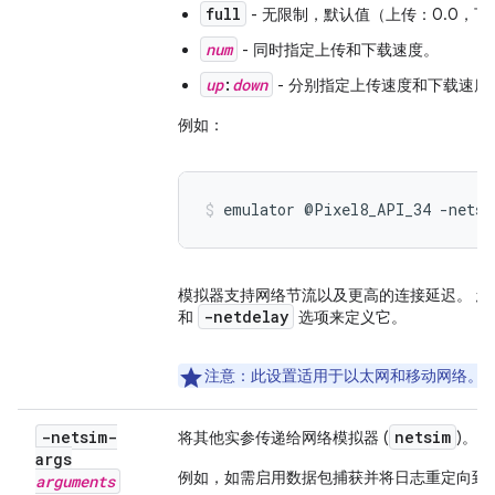
full
- 无限制，默认值（上传：0.0，下
num
- 同时指定上传和下载速度。
up
:
down
- 分别指定上传速度和下载速度
例如：
emulator @Pixel8_API_34 -netsp
模拟器支持网络节流以及更高的连接延迟。 
-netdelay
和
选项来定义它。
注意
：此设置适用于以太网和移动网络。
-netsim-
netsim
a
将其他实参传递给网络模拟器 (
)。
args
例如，如需启用数据包捕获并将日志重定向到 s
arguments