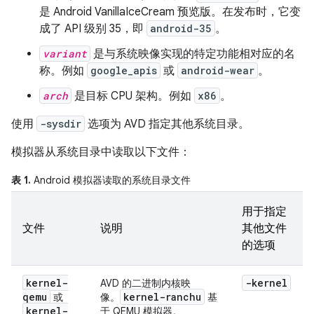
是 Android VanillaIceCream 预览版。在发布时，它变
成了 API 级别 35，即
android-35
。
variant
是与系统映像实现的特定功能相对应的名
称。例如
google_apis
或
android-wear
。
arch
是目标 CPU 架构。例如
x86
。
使用
-sysdir
选项为 AVD 指定其他系统目录。
模拟器从系统目录中读取以下文件：
表 1.
Android 模拟器读取的系统目录文件
用于指定
文件
说明
其他文件
的选项
kernel-
-kernel
AVD 的二进制内核映
qemu
kernel-ranchu
或
像。
基
kernel-
于 QEMU 模拟器。