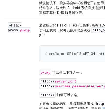
默认情况下，模拟器会尝试检测您正在使用的 
特殊别名，以允许 Android 系统直接连接到这
项指定其他 DNS 服务器列表。
-http-
通过指定的 HTTP/HTTPS 代理进行所有 
proxy
proxy
http
_
pro
访问互联网，您可以使用此选项或
如：
emulator @Pixel8_API_34 -http-
proxy
可以是以下项之一：
http://
server
:
port
http://
username
:
password
@
server
:
po
http://
前缀可以省略。
http_p
如果未提供此选项，则模拟器将查找
式匹配的任何值。 如需了解详情，请参阅
结合