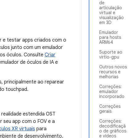
de
articulação
virtual e
visualização
em 3D
Emulador
para hosts
r e testar apps criados com o
ARM64
culos junto com um emulador
Suporte ao
nos óculos. Consulte
Criar
virtio-gpu
mulador de óculos de IA e
Outros novos
recursos e
melhorias
, principalmente ao reparear
Correções:
do touchpad.
emulador
incorporado
Correções
gerais
 realidade estendida OST
ar seu app com o FOV e a
Correções:
decodificaçã
ulos XR virtuais
para
o de gráficos
mbiente de desenvolvimento.
e vídeos