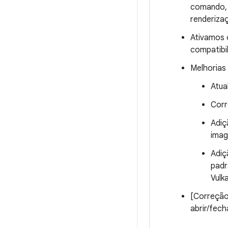
comando, 
renderiza
Ativamos 
compatibi
Melhorias 
Atua
Corr
Adiç
imag
Adiç
padr
Vulk
[Correção
abrir/fech