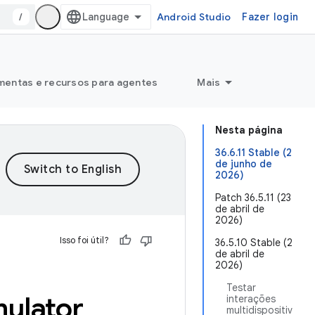
/
Android Studio
Fazer login
mentas e recursos para agentes
Mais
Nesta página
36.6.11 Stable (2
de junho de
2026)
Patch 36.5.11 (23
de abril de
2026)
Isso foi útil?
36.5.10 Stable (2
de abril de
2026)
Testar
mulator
interações
multidispositiv