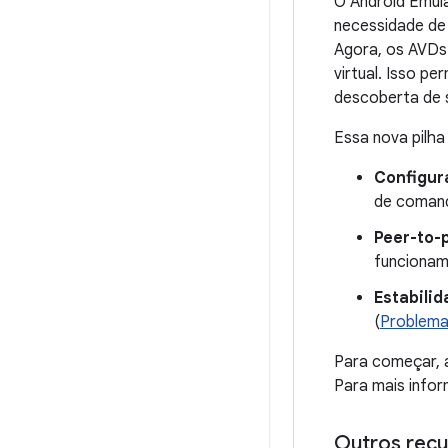
O Android Emula
necessidade de
Agora, os AVDs
virtual. Isso p
descoberta de s
Essa nova pilha
Configur
de coman
Peer-to-
funcionam
Estabili
(
Problema
Para começar, a
Para mais info
Outros recu