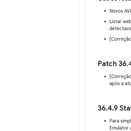
Novos AVDs
Listar we
detectava
[Correção
Patch 36
.
[Correção
após a at
36
.
4
.
9 Sta
Para simpl
Emulator 