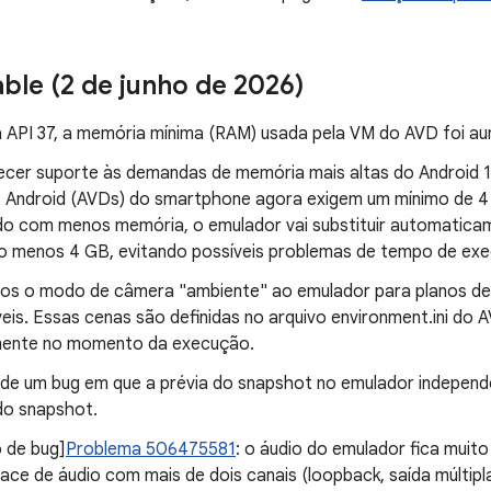
able (2 de junho de 2026)
da API 37, a memória mínima (RAM) usada pela VM do AVD foi 
ecer suporte às demandas de memória mais altas do Android 17 
do Android (AVDs) do smartphone agora exigem um mínimo de 4
do com menos memória, o emulador vai substituir automatica
lo menos 4 GB, evitando possíveis problemas de tempo de ex
os o modo de câmera "ambiente" ao emulador para planos de 
veis. Essas cenas são definidas no arquivo environment.ini do
mente no momento da execução.
de um bug em que a prévia do snapshot no emulador independ
do snapshot.
 de bug]
Problema 506475581
: o áudio do emulador fica muit
ace de áudio com mais de dois canais (loopback, saída múltipla