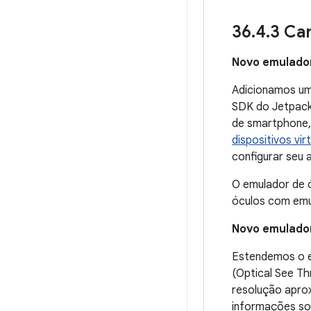
36
.
4
.
3 Ca
Novo emulador
Adicionamos um
SDK do Jetpack
de smartphone, 
dispositivos vir
configurar seu 
O emulador de ó
óculos com emu
Novo emulador
Estendemos o e
(Optical See Th
resolução apro
informações sob