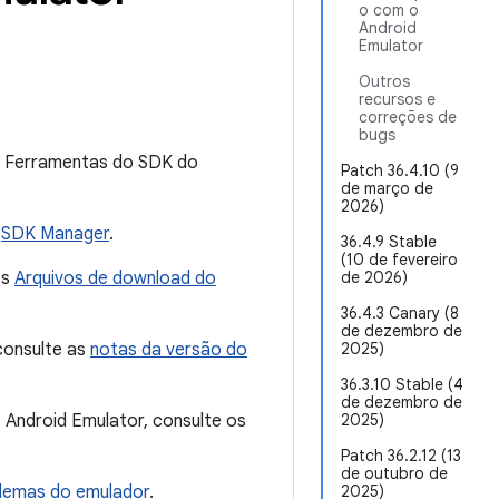
o com o
Android
Emulator
Outros
recursos e
correções de
bugs
as Ferramentas do SDK do
Patch 36.4.10 (9
de março de
2026)
o
SDK Manager
.
36.4.9 Stable
(10 de fevereiro
os
Arquivos de download do
de 2026)
36.4.3 Canary (8
de dezembro de
consulte as
notas da versão do
2025)
36.3.10 Stable (4
de dezembro de
 Android Emulator, consulte os
2025)
Patch 36.2.12 (13
de outubro de
blemas do emulador
.
2025)