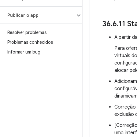
Publicar o app
36
.
6
.
11 St
Resolver problemas
A partir 
Problemas conhecidos
Para ofer
Informar um bug
virtuais 
configura
alocar pe
Adicionam
configurá
dinamica
Correção 
exclusão 
[Correção
uma interf