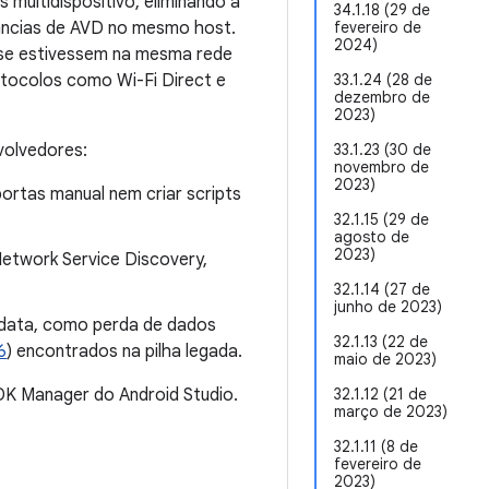
multidispositivo, eliminando a
34.1.18 (29 de
âncias de AVD no mesmo host.
fevereiro de
2024)
se estivessem na mesma rede
otocolos como Wi-Fi Direct e
33.1.24 (28 de
dezembro de
2023)
volvedores:
33.1.23 (30 de
novembro de
2023)
ortas manual nem criar scripts
32.1.15 (29 de
agosto de
2023)
Network Service Discovery,
32.1.14 (27 de
junho de 2023)
a data, como perda de dados
32.1.13 (22 de
6
) encontrados na pilha legada.
maio de 2023)
DK Manager do Android Studio.
32.1.12 (21 de
março de 2023)
32.1.11 (8 de
fevereiro de
2023)