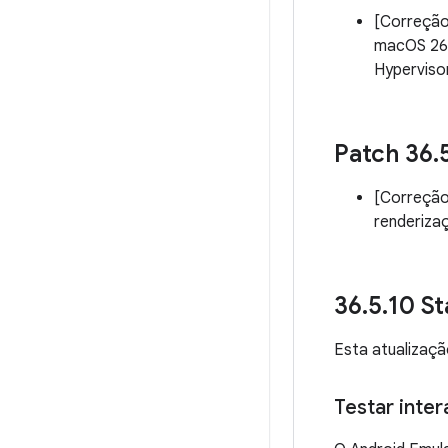
[Correção
macOS 26.
Hyperviso
Patch 36
.
[Correção
renderiza
36
.
5
.
10 St
Esta atualizaçã
Testar inte