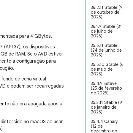
36.2.11 Stable (9
de outubro de
2025)
36.1.9 Stable (31
de julho de
aumentada para 4 GBytes.
2025)
35.6.11 Stable
(API 37), os dispositivos
(24 de junho de
 GB de RAM. Se o AVD estiver
2025)
mente a configuração para
35.5.10 Stable (6
ecução.
de maio de
2025)
fundo de cena virtual
35.4.9 Estável
 AVD e podem ser recarregadas
(25 de fevereiro
de 2025)
35.3.11 Stable (9
ente não era apagada após a
de janeiro de
2025)
o distorcido no macOS ao usar
35.4.4 Canary
(12 de
).
dezembro de