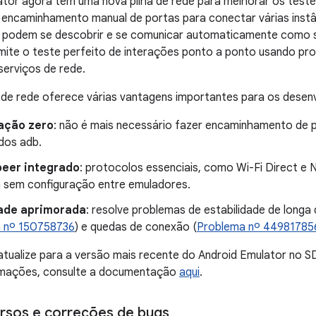
tor agora tem uma nova pilha de rede para melhorar os testes 
 encaminhamento manual de portas para conectar várias inst
 podem se descobrir e se comunicar automaticamente como 
ermite o teste perfeito de interações ponto a ponto usando pr
erviços de rede.
 de rede oferece várias vantagens importantes para os desen
ação zero
: não é mais necessário fazer encaminhamento de p
dos adb.
peer integrado
: protocolos essenciais, como Wi-Fi Direct e 
 sem configuração entre emuladores.
dade aprimorada
: resolve problemas de estabilidade de long
 nº 150758736
) e quedas de conexão (
Problema nº 44981785
tualize para a versão mais recente do Android Emulator no S
rmações, consulte a documentação
aqui
.
rsos e correções de bugs