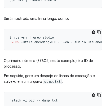
Será mostrada uma linha longa, como:
$
jps
-mv
|
grep
37605
-Dfile.encoding
=
UTF-8
-ea
-Dsun.io.useCanonC
O primeiro número (37605, neste exemplo) é o ID de
processo.
Em seguida, gere um despejo de linhas de execução e
salve-o em um arquivo
dump.txt
: