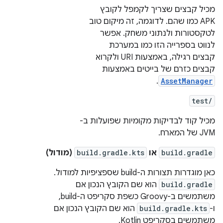
מכיל קבצים שצריך לקמפל לקובץ
APK כמו שהם. לדוגמה, זה מיקום טוב
לטקסטורות ולנתוני משחק. אפשר
לנווט בספרייה הזו כמו במערכת
קבצים רגילה, באמצעות URI ולקרוא
קבצים כזרם של בייטים באמצעות
.
AssetManager
test/
מכיל קוד לבדיקות מקומיות שפועלות ב-
JVM של המארח.
build.gradle
או
build.gradle.kts
(מודול)
כאן מוגדרות תצורות ה-build שספציפיות למודול.
build.gradle
הוא שם הקובץ הנכון אם
משתמשים ב-Groovy כשפת סקריפט ה-build,
ו-
build.gradle.kts
הוא שם הקובץ הנכון אם
משתמשים בסקריפט Kotlin.