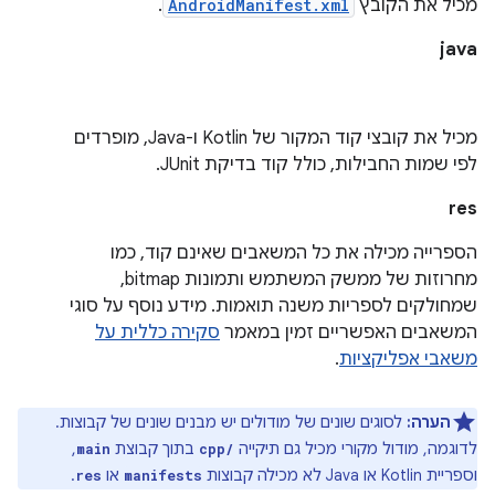
מכיל את הקובץ
AndroidManifest.xml
.
java
מכיל את קובצי קוד המקור של Kotlin ו-Java, מופרדים
לפי שמות החבילות, כולל קוד בדיקת JUnit.
res
הספרייה מכילה את כל המשאבים שאינם קוד, כמו
מחרוזות של ממשק המשתמש ותמונות bitmap,
שמחולקים לספריות משנה תואמות. מידע נוסף על סוגי
המשאבים האפשריים זמין במאמר
סקירה כללית על
משאבי אפליקציות
.
הערה:
לסוגים שונים של מודולים יש מבנים שונים של קבוצות.
לדוגמה, מודול מקורי מכיל גם תיקייה
בתוך קבוצת
,
main
cpp/
וספריית Kotlin או Java לא מכילה קבוצות
או
.
res
manifests