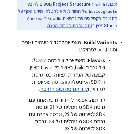
תיבת הדו-שיח
Project Structure
נוספים לקובץ
של המודול, ולא לקטלוג. מידע נוסף על
build.gradle
התמיכה בקטלוגים של גרסאות Gradle ב-Android
Studio זמין ב
נתוני גרסת הטרום-הפצה
.
Build Variants:
מאפשר להגדיר טעמים שונים
וסוגי build לפרויקט.
Flavors:
מאפשר ליצור כמה
flavors
של גרסת build, כאשר כל flavor מציין
קבוצה של הגדרות תצורה, כמו גרסת
ה-SDK המינימלית והגרסה שמיועדת
למודול, ו
קוד הגרסה ושם הגרסה
.
לדוגמה, אפשר להגדיר גרסה אחת עם
גרסת SDK מינימלית של 21 וגרסת
SDK לטירגוט של 29, וגרסה אחרת עם
גרסת SDK מינימלית של 24 וגרסת
SDK לטירגוט של 33.