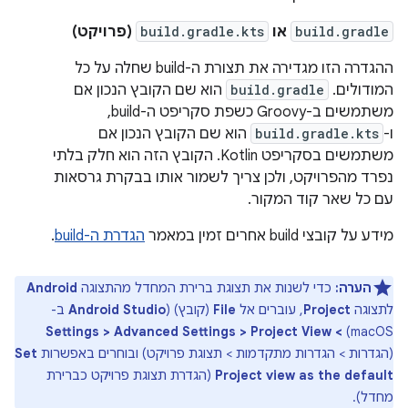
build.gradle
או
build.gradle.kts
(פרויקט)
ההגדרה הזו מגדירה את תצורת ה-build שחלה על כל
המודולים. ‫
build.gradle
הוא שם הקובץ הנכון אם
משתמשים ב-Groovy כשפת סקריפט ה-build,
ו-
build.gradle.kts
הוא שם הקובץ הנכון אם
משתמשים בסקריפט Kotlin. הקובץ הזה הוא חלק בלתי
נפרד מהפרויקט, ולכן צריך לשמור אותו בבקרת גרסאות
עם כל שאר קוד המקור.
מידע על קובצי build אחרים זמין במאמר
הגדרת ה-build
.
הערה:
כדי לשנות את תצוגת ברירת המחדל מהתצוגה
Android
לתצוגה
Project
, עוברים אל
File
(קובץ) (
Android Studio
ב-
> Settings > Advanced Settings > Project View
macOS)
(הגדרות > הגדרות מתקדמות > תצוגת פרויקט) ובוחרים באפשרות
Set
Project view as the default
(הגדרת תצוגת פרויקט כברירת
מחדל).