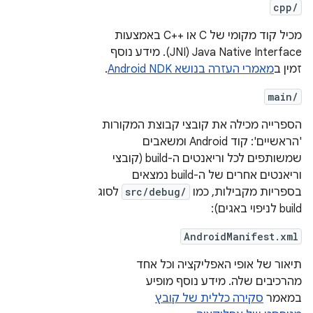
cpp/
מכיל קוד מקומי של C או C++‎ באמצעות
Java Native Interface‏ (JNI). מידע נוסף
זמין ב
מאמרי העזרה בנושא Android NDK
.
main/
הספרייה מכילה את קובצי קבוצת המקורות
'הראשיים': קוד Android ומשאבים
שמשותפים לכל וריאנטים ה-build (קובצי
וריאנטים אחרים של ה-build נמצאים
בספריות מקבילות, כמו
src/debug/
לסוג
build לניפוי באגים):
AndroidManifest.xml
תיאור של אופי האפליקציה וכל אחד
מהרכיבים שלה. מידע נוסף מופיע
במאמר
סקירה כללית של קובץ