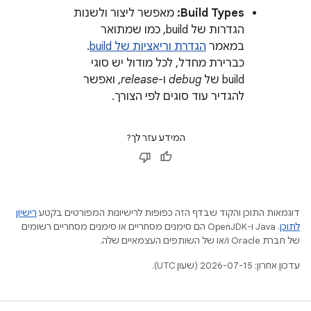
Build Types:
מאפשר ליצור ולשנות
הגדרות של build, כמו שמתואר
במאמר
הגדרת וריאציות של build
.
כברירת מחדל, לכל מודול יש סוגי
build של
debug
ו-
release
, ואפשר
להגדיר עוד סוגים לפי הצורך.
המידע עזר לך?
דוגמאות התוכן והקוד שבדף הזה כפופות לרישיונות המפורטים בקטע
רישיון
לתוכן
.‏ Java ו-OpenJDK הם סימנים מסחריים או סימנים מסחריים רשומים
של חברת Oracle ו/או של השותפים העצמאיים שלה.
עדכון אחרון: 2026-07-15 (שעון UTC).