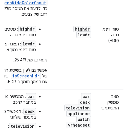
creenWideColorGamut
כדי לדעת אם המסך כולל מגו
רחב של צבעים.
highdr
highdr
טווח דינמי
: מסכים עם
lowdr
גבוה
טווח דינמי גבוה
(HDR)
lowdr
: תצוגה עם
טווח דינמי נמוך או רגי
נוסף ברמת API‏ 26.
אפשר גם לעיין בשיטת ההגד
isScreenHdr
של
, שבה מ
אם המסך תומך ב-HDR.
car
car
מצב
: המכשיר מוצג
desk
ממשק
במחבר לרכב
television
המשתמש
desk
: המכשיר מוצג
appliance
במעמד שולחני
watch
vrheadset
television
: