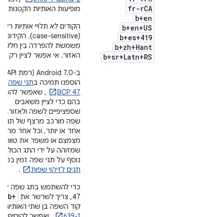
r
fr-r
CA
מופיעות האותיות הקטנות
b+en
הקודים
לא
תלויי אותיות רישיו
b+en+US
(case-sensitive). הקידומת
b+es+419
משמשת להפרדה בין חלקי
b+zh+Hant
האזור. אי אפשר לציין רק אזו
b+sr+Latn+RS
הוספנו תמיכה ב
תגי שפה של
BCP 47
, שאפשר להשת
בהם כדי לציין משאבים
שספציפיים לשפה ולאזור. תג
שפה מורכב מרצף של תגי מ
אחד או יותר, וכל אחד מהם
מצמצם או משפר את טווח 
שמזוהה על ידי התג הכולל. 
נוסף על תגי שפה זמין במא
תגים לזיהוי שפות
.
b+
47, צריך לשרשר את
וא
קוד השפה בן שתי האותיות
O
639-1
, ואפשר להוסיף אח