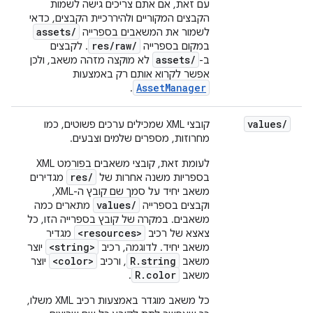
עם זאת, אם אתם צריכים גישה לשמות
הקבצים המקוריים ולהיררכיית הקבצים, כדאי
assets/
לשמור את המשאבים בספרייה
res/raw/
במקום בספרייה
. לקבצים
assets/
ב-
לא מוקצה מזהה משאב, ולכן
אפשר לקרוא אותם רק באמצעות
AssetManager
.
values
/
קובצי XML שמכילים ערכים פשוטים, כמו
מחרוזות, מספרים שלמים וצבעים.
לעומת זאת, קובצי משאבים בפורמט XML
res/
בספריות משנה אחרות של
מגדירים
משאב יחיד על סמך שם קובץ ה-XML,
values/
וקבצים בספרייה
מתארים כמה
משאבים. במקרה של קובץ בספרייה הזו, כל
<resources>
צאצא של רכיב
מגדיר
<string>
משאב יחיד. לדוגמה, רכיב
יוצר
<color>
R.string
משאב
, ורכיב
יוצר
R.color
משאב
.
כל משאב מוגדר באמצעות רכיב XML משלו,