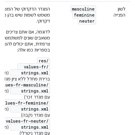
masculine
לשון
המגדר הדקדוקי של המשתמ
feminine
הפנייה
משמש לשפות שיש בהן מגד
neuter
דקדוקי.
לדוגמה, אם אתם צריכים לס
משאבים שונים למשתמשים ד
צרפתית, אתם יכולים להשת
בספריות כמו אלה:
res/
values-fr/
strings.xml
(מחרו
ברירת מחדל ללא ציון מגדר)
lues-fr-masculine/
strings.xml
(מחרו
עם מגדר זכר)
alues-fr-feminine/
strings.xml
(מחרו
עם מגדר נקבה)
values-fr-neuter/
strings.xml
(מחרו
עם מגדר ניטרלי)