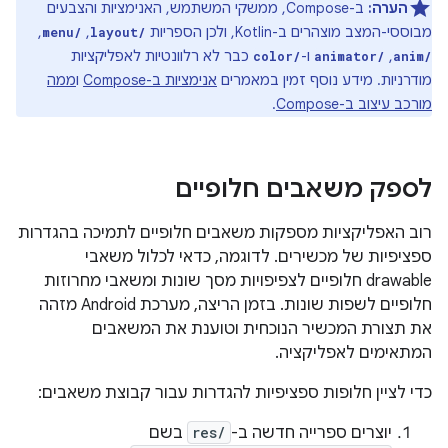
הערה:
ב-Compose, ממשקי המשתמש, האנימציות והצבעים
מבוססי-המצב מוצהרים ב-Kotlin, ולכן הספריות
,
,
menu/
layout/
,
ו-
כבר לא רלוונטיות לאפליקציות
color/
animator/
anim/
מודרניות. מידע נוסף זמין במאמרים
אנימציות ב-Compose
ו
ממה
מורכב עיצוב ב-Compose
.
לספק משאבים חלופיים
רוב האפליקציות מספקות משאבים חלופיים לתמיכה בהגדרות
ספציפיות של מכשירים. לדוגמה, כדאי לכלול משאבי
drawable חלופיים לצפיפויות מסך שונות ומשאבי מחרוזות
חלופיים לשפות שונות. בזמן הריצה, מערכת Android מזהה
את תצורת המכשיר הנוכחית וטוענת את המשאבים
המתאימים לאפליקציה.
כדי לציין חלופות ספציפיות להגדרות עבור קבוצת משאבים:
יוצרים ספרייה חדשה ב-
res/
בשם