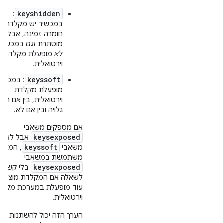
keyshidden
:
במכשיר יש מקלדת
חומרה זמינה, אבל הי
מוסתרת
וגם
במכשיר
לא
מופעלת מקלדת
וירטואלית.
keyssoft
: במכשיר
מופעלת מקלדת
וירטואלית, בין אם היא
גלויה ובין אם לא.
אם מספקים משאבי
keysexposed
אבל לא
keyssoft
משאבי
, המער
משתמשת במשאבי
keysexposed
בלי קשר
לשאלה אם המקלדת מוצגת,
עוד מופעלת במערכת מקלד
וירטואלית.
הערך הזה יכול להשתנות במ