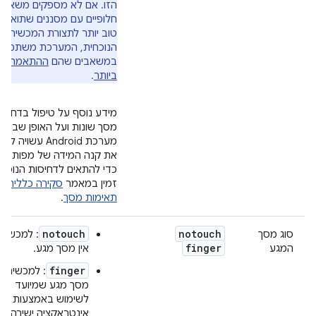
הזו. אם לא מספקים משאבי
חלופיים עם מסננים שתואמי
טוב יותר לתצורת המכשיר
הנוכחית, המערכת משתמש
במשאבים שהם
ההתאמה הט
ביותר
.
מידע נוסף על טיפול בדחיסוי
מסך שונות ועל האופן שבו
מערכת Android עשויה ל
את קנה המידה של מפות הב
כדי להתאים לדחיסות הנוכחי
זמין במאמר
סקירה כללית ע
תאימות מסך
.
notouch
notouch
סוג מסך
: למכשיר
finger
המגע
אין מסך מגע.
finger
: למכשיר י
מסך מגע שמיועד
לשימוש באמצעות
אינטראקציה ישירה ש