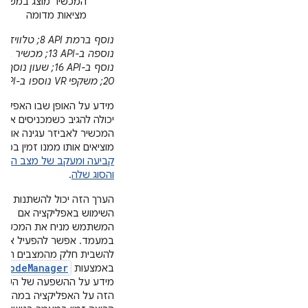
המכשיר מוצג במשקפ
מציאות מדומה
נוסף ברמת API‏ 8; טלוויזיה
נוספה ב-API‏ 13; מכשיר בי
20; משקפי VR נוספו ב-API‏ 26.
מידע על האופן שבו האפליק
יכולה להגיב כשמכניסים את
המכשיר לאביזר עגינה או
מוציאים אותו ממנו זמין במא
קביעה ומעקב של מצב העגי
והסוג שלה
.
הערך הזה יכול להשתנות במ
השימוש באפליקציה אם
המשתמש מניח את המכשיר
במעמד. אפשר להפעיל או
להשבית חלק מהמצבים האל
iModeManager
באמצעות
מידע על ההשפעה של השינו
הזה על האפליקציה במהלך ז