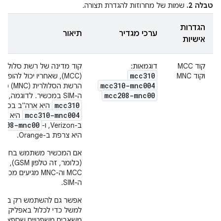
טבלה 2.
שמות של מחרוזות להגדרת תצורה.
הגדרות
ערכי מגדיר
תיאור
אישיות
קוד MCC
דוגמאות:
קוד מדינה של רשת סלולרית
mcc310
וקוד MNC
(MCC), שאחריו יכול להופיע
mcc310-mnc004
הרשת הסלולרית
mcc208-mnc00
ה-SIM במכשיר. לדוגמה,
mcc310
היא ארה"ב בכל ס
mcc310-mnc004
היא אר
c208-mnc00
ב-Verizon, ו-
היא צרפת ב-Orange.
אם המכשיר משתמש בחיבור 
(כלומר, זה טלפו
MCC וה-MNC מגיעים מכר
ה-SIM.
למשל כדי לכלול באפליקציה
משאבים משפטיים שספציפיי