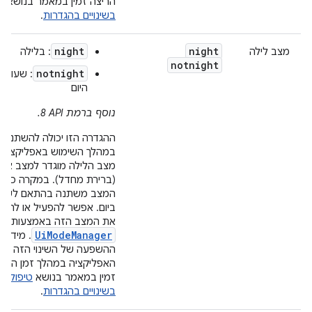
הריצה זמין במאמר בנושא
ט
בשינויים בהגדרות
.
night
night
מצב לילה
: בלילה
notnight
notnight
: שעות
היום
נוסף ברמת API‏ 8.
ההגדרה הזו יכולה להשתנות
במהלך השימוש באפליקציה 
מצב הלילה מוגדר למצב אוט
(ברירת מחדל). במקרה כזה,
המצב משתנה בהתאם לשע
ביום. אפשר להפעיל או להש
את המצב הזה באמצעות
UiModeManager
. מידע 
ההשפעה של השינוי הזה על
האפליקציה במהלך זמן הריצ
זמין במאמר בנושא
טיפול
בשינויים בהגדרות
.