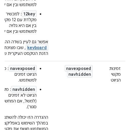
למשתמש ובין אם לא.
12key
: למכשיר יש
מקלדת עם 12 מקש
בין אם היא גלויה
למשתמש ובין אם לא.
אפשר גם לעיין בשדה ההגדר
keyboard
, שבו מצוינת ש
הזנת הטקסט העיקרית שזמי
navexposed
navexposed
זמינות
: מקש
navhidden
מקשי
הניווט זמינים
הניווט
למשתמש.
navhidden
: מקשי
הניווט לא זמינים
(למשל, אם המחשב
סגור).
ההגדרה הזו יכולה להשתנות
במהלך השימוש באפליקציה 
המשתמש חושף את מקשי