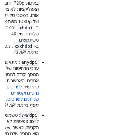
באיכות 720p, ורוב
האפליקציות לא צריכו
אותו. במסכי טלוויזיה
של 1080p משתמשי
xhdpi
ב-
, ובמסכי
טלוויזיה של 4K
משתמשים
xxxhdpi
ב-
.
נוסף
ברמת API‏ 13.
anydpi
: מתאים לכ
ערכי הדחיסות של
המסך וקודם למסננים
אחרים. האפשרות הזו
שימושית ל
פריטים
גרפיים וקטוריים
שניתנים לשרטוט
.
נוסף ברמת API‏ 21.
nnn
dpi
: משמש
לייצוג צפיפויות לא
nnn
תקניות, כאשר
הוא מספר שלם חיובי