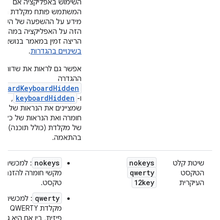
השימוש באפליקציה אם
המשתמש פותח מקלדת חומ
מידע על ההשפעה של השינו
הזה על האפליקציה במהלך ז
הריצה זמין במאמר בנושא
ט
בשינויים בהגדרות
.
אפשר גם לראות את שדות
ההגדרה
hardKeyboardHidden
keyboardHidden
ו-
,
שמציינים את הנראות של מ
חומרה ואת הנראות של כל סו
של מקלדת (כולל תוכנה),
בהתאמה.
nokeys
nokeys
שיטת קלט
: למכשיר אי
qwerty
הטקסט
מקשי חומרה להזנת
12key
העיקרית
טקסט.
qwerty
: למכשיר י
מקלדת QWERTY
פיזית, בין אם היא גלוי