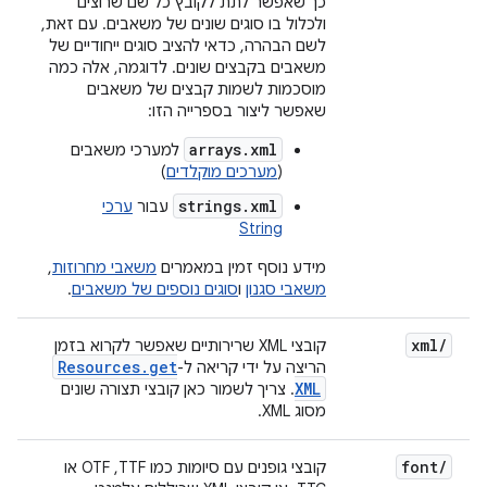
כך שאפשר לתת לקובץ כל שם שרוצים
ולכלול בו סוגים שונים של משאבים. עם זאת,
לשם הבהרה, כדאי להציב סוגים ייחודיים של
משאבים בקבצים שונים. לדוגמה, אלה כמה
מוסכמות לשמות קבצים של משאבים
שאפשר ליצור בספרייה הזו:
arrays.xml
למערכי משאבים
(
מערכים מוקלדים
)
strings.xml
עבור
ערכי
String
מידע נוסף זמין במאמרים
משאבי מחרוזות
,
משאבי סגנון
ו
סוגים נוספים של משאבים
.
xml
/
קובצי XML שרירותיים שאפשר לקרוא בזמן
Resources
.
get
הריצה על ידי קריאה ל-
XML
. צריך לשמור כאן קובצי תצורה שונים
מסוג XML.
font
/
קובצי גופנים עם סיומות כמו TTF,‏ OTF או