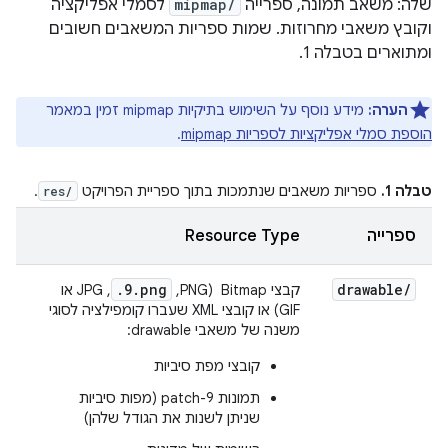
שלה: משאב תמונה, ספרייה
mipmap/
לסמלי אפליקציה
וקובץ משאבי מחרוזות. שמות ספריות המשאבים חשובים
ומתוארים בטבלה 1.
הערה:
מידע נוסף על השימוש בתיקיות mipmap זמין במאמר
הוספת סמלי אפליקציות לספריות mipmap
.
טבלה 1.
ספריות משאבים שנתמכות בתוך ספריית הפרויקט
.
res/
ספרייה
Resource Type
.9.png
drawable
/
קבצי Bitmap ‏ (PNG,‏
,‏ JPG או
GIF) או קובצי XML שעברו קומפילציה לסוגי
משנה של משאבי drawable:
קובצי מפת סיביות
תמונות 9-patch (מפות סיביות
שניתן לשנות את הגודל שלהן)