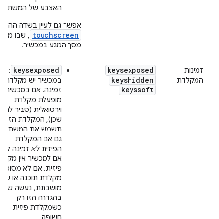
האצבע של המשתמש
אפשר גם לעיין בשדה ההגדר
touchscreen
, שבו מצוין
מסך המגע במכשיר.
keysexposed
keysexposed
זמינות
:
keyshidden
המקלדת
במכשיר יש מקלדת
keyssoft
זמינה. אם במכשיר
מופעלת מקלדת
וירטואלית (סביר להני
שכן), המקלדת הזו
תשמש את המשתמש
גם אם המקלדת
הפיזית
לא
זמינה לו או
אם למכשיר אין מקלד
פיזית. אם לא מסופק
מקלדת תוכנה או שהי
מושבתת, נעשה שימו
בהגדרה הזו רק
כשמקלדת פיזית
חשופה.