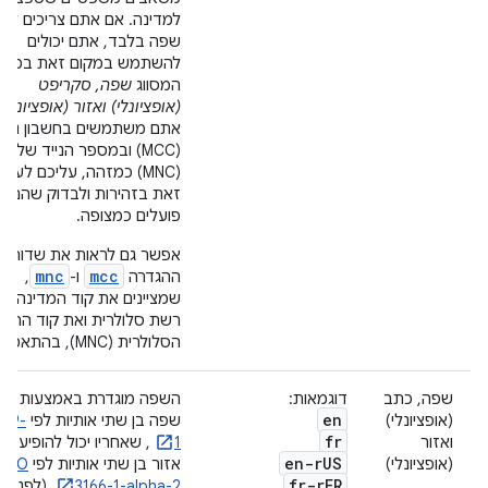
למדינה. אם אתם צריכים לציין
שפה בלבד, אתם יכולים
להשתמש במקום זאת במאפי
המסווג
שפה, סקריפט
(אופציונלי) ואזור (אופציונלי)
אתם משתמשים בחשבון ניהו
(MCC) ובמספר הנייד של 
(MNC) כמזהה, עליכם לעשו
זאת בזהירות ולבדוק שהם
פועלים כמצופה.
אפשר גם לראות את שדות
mnc
mcc
ההגדרה
ו-
,
שמציינים את קוד המדינה ש
רשת סלולרית ואת קוד הרש
הסלולרית (MNC), בהתאמה.
שפה, כתב
דוגמאות:
השפה מוגדרת באמצעות קוד
en
(אופציונלי)
שפה בן שתי אותיות לפי
639-
fr
ואזור
1
, שאחריו יכול להופיע קו
en-r
US
(אופציונלי)
אזור בן שתי אותיות לפי
ISO
fr-r
FR
3166-1-alpha-2
(לפניו