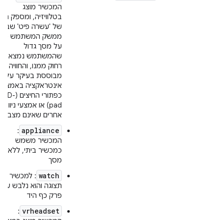
המכשיר מוצג
בטלוויזיה, ומספק חווי
של 'עשרה פיט' שבה
ממשק המשתמש מוצ
על מסך גדול
שהמשתמש נמצא
רחוק ממנו, והחוויה
מבוססת בעיקר על
אינטראקציה באמצעו
כפתורי החיצים (D-
pad) או אמצעי ניווט
אחרים שאינם מצביעי
appliance
:
המכשיר משמש
כמכשיר ביתי, ללא
מסך
watch
: למכשיר יש
תצוגה והוא נלבש על
פרק כף היד
vrheadset
: