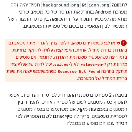
לתמונה
icon.png
או
background.png
תמיד יהיה זהה.
מערכת Android בוחרת את הגרסה של כל משאב שהכי
מתאימה למכשיר הנוכחי על ידי השוואה בין פרטי התצורה של
המכשיר לבין המאפיינים בשם של ספריית המשאבים.
שימו לב:
כשמגדירים משאב חלופי, צריך להגדיר את המשאב גם
בהגדרת ברירת מחדל. אחרת, האפליקציה עלולה להיתקל בחריגות
בזמן ריצה כשהמכשיר משנה את ההגדרה. לדוגמה, אם מוסיפים
מחרוזת רק ל-
ולא ל-
, יכול להיות שהאפליקציה
values
values-en
תיתקל בחריגה
כשהמשתמש ישנה את שפת
Resource Not Found
ברירת המחדל של המערכת.
בטבלה 2 מפורטים מסנני ההגדרות לפי סדר העדיפות. אפשר
להוסיף כמה מסננים לשם של ספרייה אחת, ולהפריד בין
המסננים באמצעות מקף. אם משתמשים בכמה מסננים
לספריית משאבים, צריך להוסיף אותם לשם הספרייה לפי
הסדר שבו הם מופיעים בטבלה.