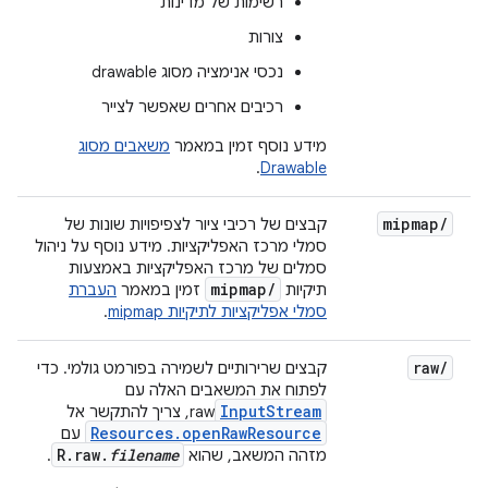
רשימות של מדינות
צורות
נכסי אנימציה מסוג drawable
רכיבים אחרים שאפשר לצייר
מידע נוסף זמין במאמר
משאבים מסוג
.
Drawable
mipmap
/
קבצים של רכיבי ציור לצפיפויות שונות של
סמלי מרכז האפליקציות. מידע נוסף על ניהול
סמלים של מרכז האפליקציות באמצעות
mipmap
/
תיקיות
זמין במאמר
העברת
סמלי אפליקציות לתיקיות mipmap
.
raw
/
קבצים שרירותיים לשמירה בפורמט גולמי. כדי
לפתוח את המשאבים האלה עם
InputStream
raw, צריך להתקשר אל
Resources.openRawResource
עם
R.raw.
filename
מזהה המשאב, שהוא
.