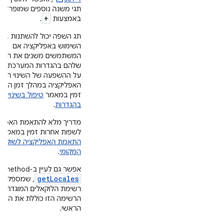
תגי משנה נוספים שמופרדים
+
באמצעות
.
תג השפה יכול להשתנות במ
השימוש באפליקציה אם
המשתמשים משנים את השפ
שלהם בהגדרות המערכת. מ
על ההשפעה של השינוי הזה
האפליקציה במהלך זמן הריצ
זמין במאמר
טיפול בשינויים
בהגדרות
.
מדריך מלא להתאמת האפלי
לשפות אחרות זמין במאמר
התאמת האפליקציה לשוק
המקומי
.
אפשר גם לעיין ב-method‏
getLocales
, שמספק א
רשימת הלוקאלים המוגדרת.
הרשימה הזו כוללת את הלוק
הראשי.