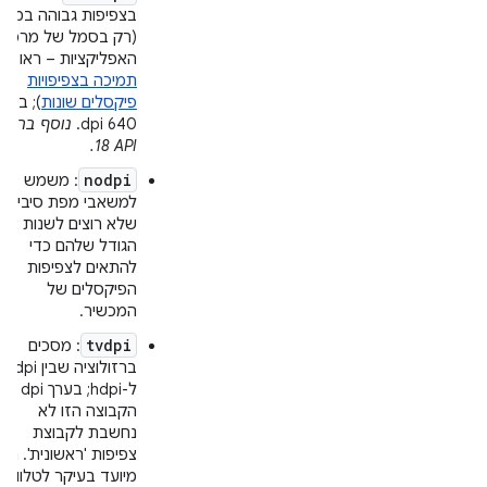
בצפיפות גבוהה במיוח
(רק בסמל של מרכז
האפליקציות – ראו
תמיכה בצפיפויות
פיקסלים שונות
); בערך
640 dpi.
נוסף ברמת
API‏ 18.
nodpi
: משמש
למשאבי מפת סיביות
שלא רוצים לשנות את
הגודל שלהם כדי
להתאים לצפיפות
הפיקסלים של
המכשיר.
tvdpi
: מסכים
ברזולוציה שבין mdpi
הקבוצה הזו לא
נחשבת לקבוצת
צפיפות 'ראשונית'. הוא
מיועד בעיקר לטלוויזיו