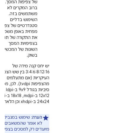
של צפיפות המסך.
ברוב המקרים לא
משתמשים בזה.
השימוש בדליים
סטנדרטיים של צפיפו
מפחית באופן משמעות
את התקורה של תמיכ
בצפיפויות המסך
השונות של המכשירים
בשוק.
יש יחס קנה מידה של
3:4:6:8:12:16 בין שש הצפי
העיקריות (אם מתעלמים
מהצפיפות tvdpi). לכן, מפת
סיביות בגודל 9x9 ב-dpi
24x24 ב-xhdpi וכן הלאה.
הערה:
שימוש במגביל צפ
לא אומר שהמשאבים
מיועדים
רק
למסכים בצפיפות