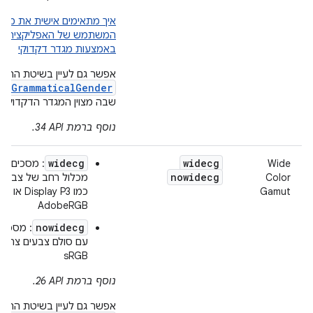
איך מתאימים אישית את ממ
המשתמש של האפליקציה
באמצעות מגדר דקדוקי
אפשר גם לעיין בשיטת ההגד
etGrammaticalGender
שבה מצוין המגדר הדקדוקי.
נוסף ברמת API‏ 34.
widecg
widecg
Wide
: מסכים עם
nowidecg
Color
מכלול רחב של צבעים
Gamut
כמו Display P3 או
AdobeRGB
nowidecg
: מסכים
עם סולם צבעים צר כמ
sRGB
נוסף ברמת API‏ 26.
אפשר גם לעיין בשיטת ההגד