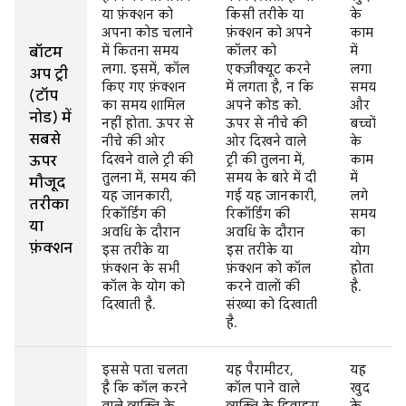
या फ़ंक्शन को
किसी तरीके या
के
अपना कोड चलाने
फ़ंक्शन को अपने
काम
में कितना समय
कॉलर को
में
बॉटम
लगा. इसमें, कॉल
एक्ज़ीक्यूट करने
लगा
अप ट्री
किए गए फ़ंक्शन
में लगता है, न कि
समय
(टॉप
का समय शामिल
अपने कोड को.
और
नोड) में
नहीं होता. ऊपर से
ऊपर से नीचे की
बच्चों
सबसे
नीचे की ओर
ओर दिखने वाले
के
दिखने वाले ट्री की
ट्री की तुलना में,
काम
ऊपर
तुलना में, समय की
समय के बारे में दी
में
मौजूद
यह जानकारी,
गई यह जानकारी,
लगे
तरीका
रिकॉर्डिंग की
रिकॉर्डिंग की
समय
या
अवधि के दौरान
अवधि के दौरान
का
फ़ंक्शन
इस तरीके या
इस तरीके या
योग
फ़ंक्शन के सभी
फ़ंक्शन को कॉल
होता
कॉल के योग को
करने वालों की
है.
दिखाती है.
संख्या को दिखाती
है.
इससे पता चलता
यह पैरामीटर,
यह
है कि कॉल करने
कॉल पाने वाले
खुद
वाले व्यक्ति के
व्यक्ति के डिवाइस
के