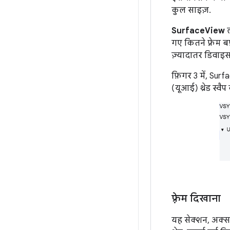
कुल साइज़.
SurfaceView
ल
गए कितने फ़्रेम 
ज़्यादातर डिवाइसो
फ़िगर 3 में, Surf
(यूआई) थ्रेड स्वैप
फ़्रेम दिखाना
यह सेक्शन, अक्सर 