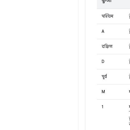
कुंजी
पश्चिम
A
दक्षिण
D
पूर्व
M
1