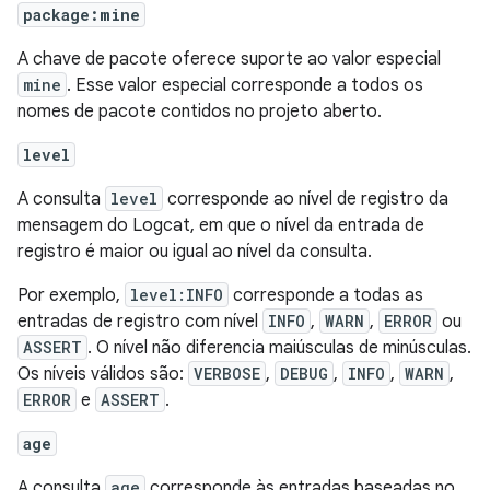
package:mine
A chave de pacote oferece suporte ao valor especial
mine
. Esse valor especial corresponde a todos os
nomes de pacote contidos no projeto aberto.
level
A consulta
level
corresponde ao nível de registro da
mensagem do Logcat, em que o nível da entrada de
registro é maior ou igual ao nível da consulta.
Por exemplo,
level:INFO
corresponde a todas as
entradas de registro com nível
INFO
,
WARN
,
ERROR
ou
ASSERT
. O nível não diferencia maiúsculas de minúsculas.
Os níveis válidos são:
VERBOSE
,
DEBUG
,
INFO
,
WARN
,
ERROR
e
ASSERT
.
age
A consulta
age
corresponde às entradas baseadas no