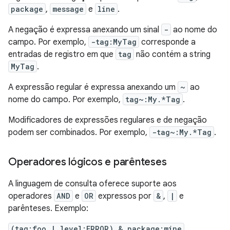
package
,
message
e
line
.
A negação é expressa anexando um sinal
-
ao nome do
campo. Por exemplo,
-tag:MyTag
corresponde a
entradas de registro em que
tag
não contém a string
MyTag
.
A expressão regular é expressa anexando um
~
ao
nome do campo. Por exemplo,
tag~:My.*Tag
.
Modificadores de expressões regulares e de negação
podem ser combinados. Por exemplo,
-tag~:My.*Tag
.
Operadores lógicos e parênteses
A linguagem de consulta oferece suporte aos
operadores
AND
e
OR
expressos por
&
,
|
e
parênteses. Exemplo:
(tag:foo | level:ERROR) & package:mine