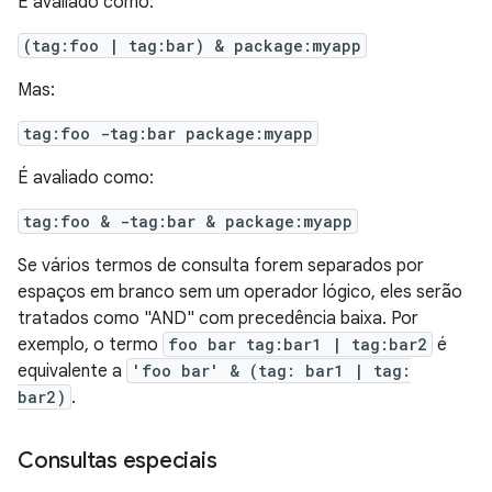
É avaliado como:
(tag:foo | tag:bar) & package:myapp
Mas:
tag:foo -tag:bar package:myapp
É avaliado como:
tag:foo & -tag:bar & package:myapp
Se vários termos de consulta forem separados por
espaços em branco sem um operador lógico, eles serão
tratados como "AND" com precedência baixa. Por
exemplo, o termo
foo bar tag:bar1 | tag:bar2
é
equivalente a
'foo bar' & (tag: bar1 | tag:
bar2)
.
Consultas especiais