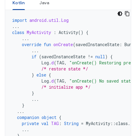
Kotlin
Java
import
android.util.Log
...
class
MyActivity
:
Activity
()
{
...
override
fun
onCreate
(
savedInstanceState
:
Bund
...
if
(
savedInstanceState
!=
null
)
{
Log
.
d
(
TAG
,
"onCreate() Restoring previ
/* restore state */
}
else
{
Log
.
d
(
TAG
,
"onCreate() No saved state 
/* initialize app */
}
...
}
...
companion
object
{
private
val
TAG
:
String
=
MyActivity
::
class
.
ja
...
}