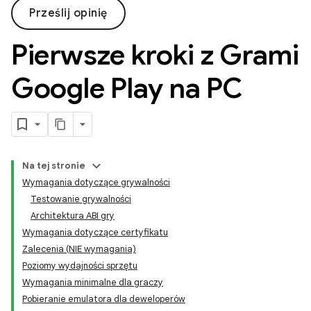
Prześlij opinię
Pierwsze kroki z Grami
Google Play na PC
Na tej stronie
Wymagania dotyczące grywalności
Testowanie grywalności
Architektura ABI gry
Wymagania dotyczące certyfikatu
Zalecenia (NIE wymagania)
Poziomy wydajności sprzętu
Wymagania minimalne dla graczy
Pobieranie emulatora dla deweloperów