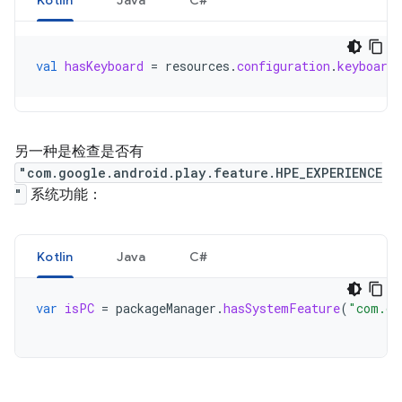
Kotlin
Java
C#
val
hasKeyboard
=
resources
.
configuration
.
keyboard
另一种是检查是否有
"com.google.android.play.feature.HPE_EXPERIENCE
"
系统功能：
Kotlin
Java
C#
var
isPC
=
packageManager
.
hasSystemFeature
(
"com.go