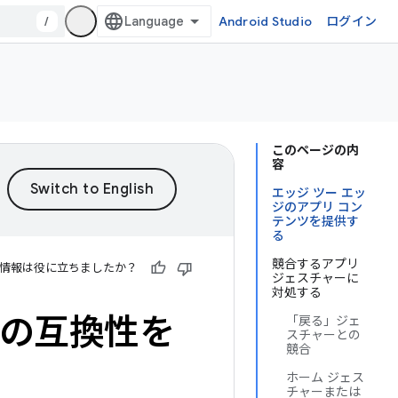
/
Android Studio
ログイン
このページの内
容
エッジ ツー エッ
ジのアプリ コン
テンツを提供す
る
競合するアプリ
情報は役に立ちましたか？
ジェスチャーに
対処する
との互換性を
「戻る」ジェ
スチャーとの
競合
ホーム ジェス
チャーまたは