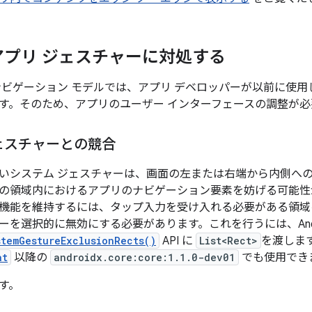
アプリ ジェスチャーに対処する
ナビゲーション モデルでは、アプリ デベロッパーが以前に使
す。そのため、アプリのユーザー インターフェースの調整が
ェスチャーとの競合
いシステム ジェスチャーは、画面の左または右端から内側へ
の領域内におけるアプリのナビゲーション要素を妨げる可能性
機能を維持するには、タップ入力を受け入れる必要がある領域
を選択的に無効にする必要があります。これを行うには、Andro
stemGestureExclusionRects()
API に
List<Rect>
を渡しま
at
以降の
androidx.core:core:1.1.0-dev01
でも使用でき
す。