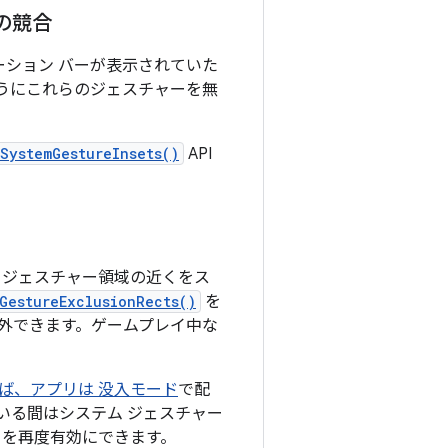
の競合
ーション バーが表示されていた
うにこれらのジェスチャーを無
SystemGestureInsets()
API
 ジェスチャー領域の近くをス
GestureExclusionRects()
を
外できます。ゲームプレイ中な
ば、アプリは 没入モード
で配
いる間はシステム ジェスチャー
ーを再度有効にできます。