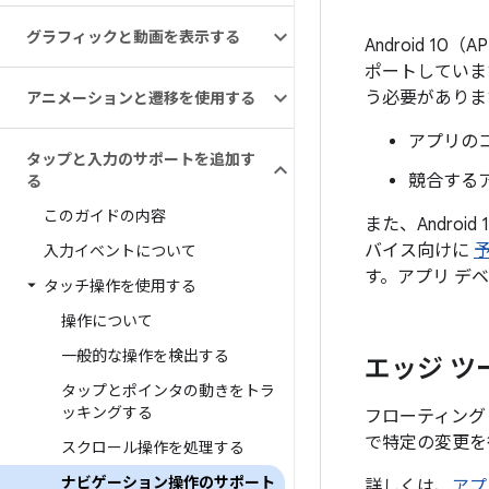
グラフィックと動画を表示する
Android 1
ポートしていま
う必要がありま
アニメーションと遷移を使用する
アプリの
タップと入力のサポートを追加す
競合する
る
このガイドの内容
また、Androi
バイス向けに
入力イベントについて
す。アプリ デ
タッチ操作を使用する
操作について
一般的な操作を検出する
エッジ ツ
タップとポインタの動きをトラ
ッキングする
フローティング
で特定の変更を
スクロール操作を処理する
ナビゲーション操作のサポート
詳しくは、
アプ