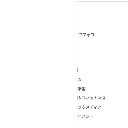
X
@AndroidDev を X でフォロ
ー
ANDROID の詳細
探索
Android
ゲーム
エンタープライズ向け Android
機械学習
セキュリティ
健康＆フィットネス
ソース
カメラ＆メディア
ニュース
プライバシー
ブログ
5G