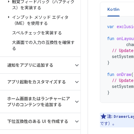
触覚フィードバック（ハプティク
ス）を実装する
Kotlin
インプット メソッド エディタ
（IME）を使用する
var
exclusi
スペルチェックを実装する
fun
onLayou
大画面での入力の互換性を確保す
cha
る
// Update
setSystem
}
通知をアプリに追加する
fun
onDraw
(
// Update
アプリ起動をカスタマイズする
setSystem
}
ホーム画面またはランチャーにア
プリのコンテンツを追加する
注:
DrawerLa
下位互換性のある UI を作成する
です）。