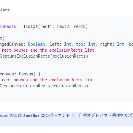
Java
onRects
=
listOf
(
rect1
,
rect2
,
rect3
)
t
(
ngedCanvas
:
Boolean
,
left
:
Int
,
top
:
Int
,
right
:
Int
,
b
 rect bounds and the exclusionRects list
GestureExclusionRects
(
exclusionRects
)
canvas
:
Canvas
)
{
 rect bounds and the exclusionRects list
GestureExclusionRects
(
exclusionRects
)
および
コンポーネントは、自動オプトアウト動作をサポ
yout
SeekBar