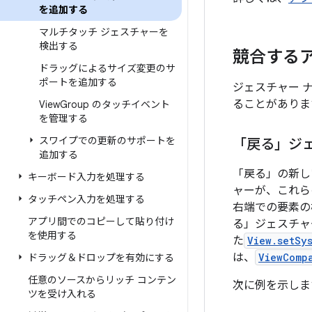
を追加する
マルチタッチ ジェスチャーを
検出する
競合する
ドラッグによるサイズ変更のサ
ポートを追加する
ジェスチャー 
ることがありま
View
Group のタッチイベント
を管理する
スワイプでの更新のサポートを
「戻る」ジ
追加する
「戻る」の新し
キーボード入力を処理する
ャーが、これら
タッチペン入力を処理する
右端での要素の
アプリ間でのコピーして貼り付け
る」ジェスチャー
を使用する
た
View.setSy
は、
ViewComp
ドラッグ＆ドロップを有効にする
任意のソースからリッチ コンテン
次に例を示しま
ツを受け入れる