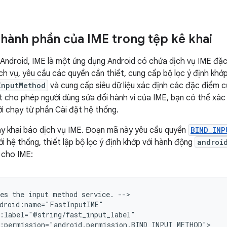
thành phần của IME trong tệp kê khai
Android, IME là một ứng dụng Android có chứa dịch vụ IME đặc
ịch vụ, yêu cầu các quyền cần thiết, cung cấp bộ lọc ý định khớ
InputMethod
và cung cấp siêu dữ liệu xác định các đặc điểm c
ặt cho phép người dùng sửa đổi hành vi của IME, bạn có thể xá
ởi chạy từ phần Cài đặt hệ thống.
y khai báo dịch vụ IME. Đoạn mã này yêu cầu quyền
BIND_INP
ới hệ thống, thiết lập bộ lọc ý định khớp với hành động
androi
u cho IME:
es
the
input
method
service.
-->
