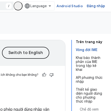
/
Android Studio
Đăng nhập
Trên trang này
Vòng đời IME
Khai báo thành
phần của IME
trong tệp kê
khai
 ích không cho bạn không?
API phương thức
nhập
Thiết kế giao
diện người dùng
cho phương
thức nhập
ho phép người dùng nhập văn
Chế độ xem