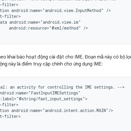
tion
android:name="android.view.InputMethod"
ata
android:resource="@xml/method"
/>

eo khai báo hoạt động cài đặt cho IME. Đoạn mã này có bộ lọ
ộng này là điểm truy cập chính cho ứng dụng IME:
nal:
an
activity
for
controlling
the
IME
settings.
-->

tion
t-filter>
