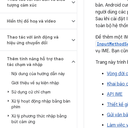
bản. Android c
tượng cảm xúc
người dùng các 
Sau khi cài đặt
Hiển thị đồ hoạ và video
toàn bộ hệ thốn
Để thêm một IM
Thao tác với ảnh động và
hiệu ứng chuyển đổi
InputMethodS
vụ IME. Bạn cũn
Thêm tính năng hỗ trợ thao
Trang này trình
tác chạm và nhập
Vòng đời 
Nội dung của hướng dẫn này
Giới thiệu về sự kiện nhập
Khai báo 
Sử dụng cử chỉ chạm
API IME
Xử lý hoạt động nhập bằng bàn
Thiết kế g
phím
Gửi văn b
Xử lý phương thức nhập bằng
bút cảm ứng
Làm việc v