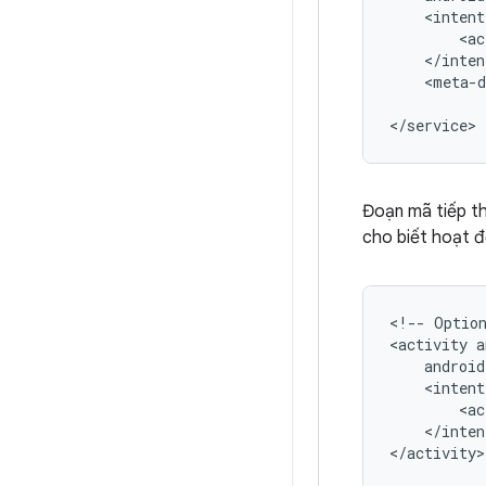
<ac
<meta-d
</service>
Đoạn mã tiếp th
cho biết hoạt đ
<!--
Optio
<activity
<ac
</inten
</activity>