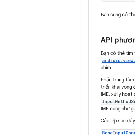
Bạn cũng có thể
API phươ
Bạn có thể tìm 
android.view
phím.
Phần trung tâm 
triển khai vòng 
IME, xử lý hoạt
InputMethodS
IME cũng như gia
Các lớp sau đây
BaseInputCon