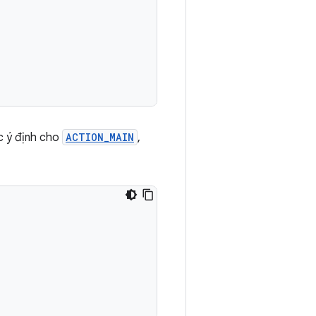
c ý định cho
ACTION_MAIN
,