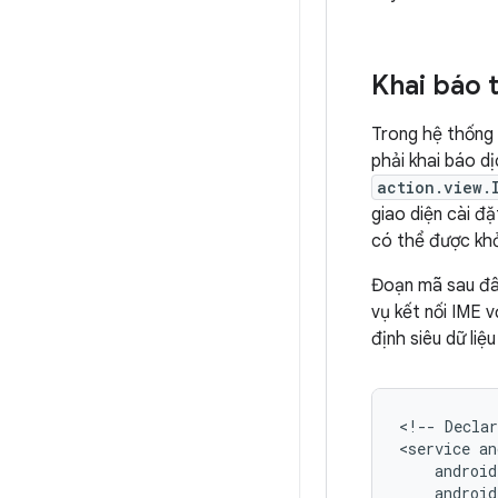
Khai báo 
Trong hệ thống 
phải khai báo d
action.view.
giao diện cài đ
có thể được kh
Đoạn mã sau đâ
vụ kết nối IME v
định siêu dữ liệ
<!--
Declar
<service