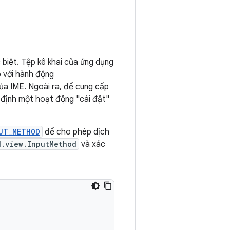
 biệt. Tệp kê khai của ứng dụng
p với hành động
ủa IME. Ngoài ra, để cung cấp
c định một hoạt động "cài đặt"
UT_METHOD
để cho phép dịch
d.view.InputMethod
và xác