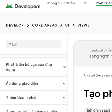
Thông tin cơ bản
Phát triể
DEVELOP
CORE AREAS
UI
VIEWS
sang ngôn n
Phát triển bố cục của ứng
dụng
Android Developer
Áp dụng giao diện
Tạo p
Thêm thành phần
Trình chỉnh sửa
Thao tác với văn bản và biểu