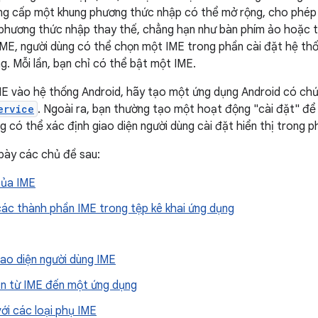
ung cấp một khung phương thức nhập có thể mở rộng, cho phép
phương thức nhập thay thế, chẳng hạn như bàn phím ảo hoặc tính
 IME, người dùng có thể chọn một IME trong phần cài đặt hệ th
g. Mỗi lần, bạn chỉ có thể bật một IME.
E vào hệ thống Android, hãy tạo một ứng dụng Android có chứ
ervice
. Ngoài ra, bạn thường tạo một hoạt động "cài đặt" để
g có thể xác định giao diện người dùng cài đặt hiển thị trong p
 bày các chủ đề sau:
của IME
các thành phần IME trong tệp kê khai ứng dụng
iao diện người dùng IME
ản từ IME đến một ứng dụng
ới các loại phụ IME