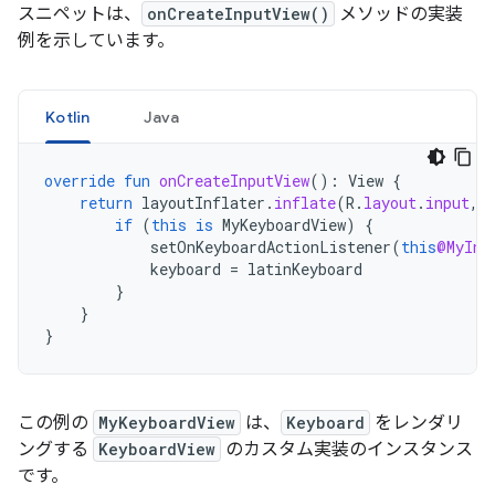
スニペットは、
onCreateInputView()
メソッドの実装
例を示しています。
Kotlin
Java
override
fun
onCreateInputView
():
View
{
return
layoutInflater
.
inflate
(
R
.
layout
.
input
,
if
(
this
is
MyKeyboardView
)
{
setOnKeyboardActionListener
(
this
@MyInp
keyboard
=
latinKeyboard
}
}
}
この例の
MyKeyboardView
は、
Keyboard
をレンダリ
ングする
KeyboardView
のカスタム実装のインスタンス
です。