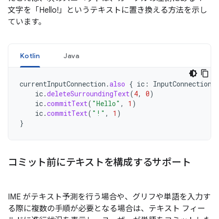
文字を「Hello!」というテキストに置き換える方法を示し
ています。
Kotlin
Java
currentInputConnection
.
also
{
ic
:
InputConnection
ic
.
deleteSurroundingText
(
4
,
0
)
ic
.
commitText
(
"Hello"
,
1
)
ic
.
commitText
(
"!"
,
1
)
}
コミット前にテキストを構成するサポート
IME がテキスト予測を行う場合や、グリフや単語を入力す
る際に複数の手順が必要となる場合は、テキスト フィー