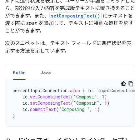
ルドに進行状況を表示し、ユーザーが単語をコミットした
ら、部分的な入力内容を完成版テキストに置き換えること
ができます。また、
setComposingText()
にテキストを
渡す際に
span
を追加して、テキストに特別な処理を施す
ことができます。
次のスニペットは、テキスト フィールドに進行状況を表
示する方法を示しています。
Kotlin
Java
currentInputConnection
.
also
{
ic
:
InputConnection
ic
.
setComposingText
(
"Composi"
,
1
)
ic
.
setComposingText
(
"Composin"
,
1
)
ic
.
commitText
(
"Composing "
,
1
)
}