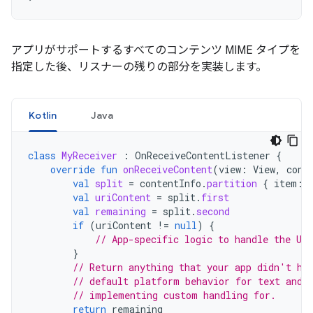
アプリがサポートするすべてのコンテンツ MIME タイプを
指定した後、リスナーの残りの部分を実装します。
Kotlin
Java
class
MyReceiver
:
OnReceiveContentListener
{
override
fun
onReceiveContent
(
view
:
View
,
cont
val
split
=
contentInfo
.
partition
{
item
:
val
uriContent
=
split
.
first
val
remaining
=
split
.
second
if
(
uriContent
!=
null
)
{
// App-specific logic to handle the UR
}
// Return anything that your app didn't ha
// default platform behavior for text and 
// implementing custom handling for.
return
remaining