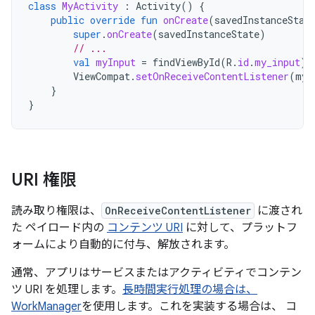
class
MyActivity
:
Activity
()
{
public
override
fun
onCreate
(
savedInstanceStat
super
.
onCreate
(
savedInstanceState
)
// ...
val
myInput
=
findViewById
(
R
.
id
.
my_input
)
ViewCompat
.
setOnReceiveContentListener
(
myI
}
}
URI 権限
読み取り権限は、
OnReceiveContentListener
に渡され
た ペイロード内の
コンテンツ URI
に対して、プラットフ
ォームにより自動的に付与、解放されます。
通常、アプリはサービスまたはアクティビティでコンテン
ツ URI を処理します。
長時間実行処理の場合は、
WorkManager
を使用します。これを実装する場合は、 コ