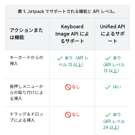
表 1.
Jetpack でサポートされる機能と API レベル。
Keyboard
Unified API
アクションまた
Image API によ
によるサポ
は機能
るサポート
ート
キーボードからの
あり（API レ
あり
挿入
ベル 13 以上）
（API レベル
13 以上）
長押しメニューか
なし
はい
らの貼り付けによ
る挿入
ドラッグ＆ドロッ
なし
あり
プによる挿入
（API レベル
24 以上）