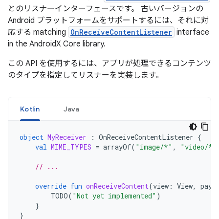
とのリスナーインターフェースです。 古いバージョンの
Android プラットフォームをサポートするには、それに対
応する matching
OnReceiveContentListener
interface
in the AndroidX Core library.
この API を使用するには、アプリが処理できるコンテンツ
のタイプを指定してリスナーを実装します。
Kotlin
Java
object
MyReceiver
:
OnReceiveContentListener
{
val
MIME_TYPES
=
arrayOf
(
"image/*"
,
"video/*"
// ...
override
fun
onReceiveContent
(
view
:
View
,
payl
TODO
(
"Not yet implemented"
)
}
}