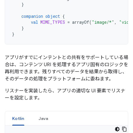
}
companion
object
{
val
MIME_TYPES
=
arrayOf
(
"image/*"
,
"vide
}
}
アプリがすでにインテントとの共有をサポートしている場
合は、コンテンツ URI を処理するアプリ固有のロジックを
再利用できます。残りすべてのデータを結果から取得し、
そのデータの処理をプラットフォームに委ねます。
リスナーを実装したら、アプリの適切な UI 要素でリスナ
ーを設定します。
Kotlin
Java