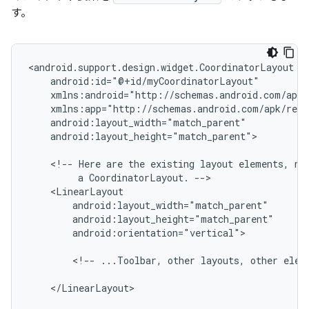
す。
android:layout_height="match_parent">

<!--
Here
are
the
existing
layout
elements,
no
a
CoordinatorLayout.
android:orientation="vertical">

<!--
...Toolbar,
other
layouts,
other
elem
</LinearLayout>
