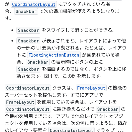
が
CoordinatorLayout
にアタッチされている場
合、
Snackbar
で次の追加機能が使えるようになりま
す。
Snackbar
をスワイプして消すことができる。
Snackbar
が表示されると、レイアウトによって他
の一部の UI 要素が移動される。たとえば、レイアウ
トに
FloatingActionButton
が含まれている場
合、
Snackbar
の表示時にボタンの上に
Snackbar
を描画するのではなく、ボタンを上に移
動させます。図 1 で、この例を示します。
CoordinatorLayout
クラスは、
FrameLayout
の機能の
スーパーセットを提供します。すでにアプリで
FrameLayout
を使用している場合は、レイアウトを
CoordinatorLayout
に置き換えるだけで
Snackbar
の
全機能を利用できます。アプリで他のレイアウト オブジ
ェクトを使用している場合は、次の例に示すように、既存
のレイアウト要素を
CoordinatorLayout
でラップしま