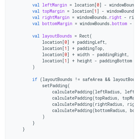
val
leftMargin
=
location
[
0
]
-
windowBounds
val
topMargin
=
location
[
1
]
-
windowBounds
.
val
rightMargin
=
windowBounds
.
right
-
righ
val
bottomMargin
=
windowBounds
.
bottom
-
b
val
layoutBounds
=
Rect
(
location
[
0
]
+
paddingLeft
,
location
[
1
]
+
paddingTop
,
location
[
0
]
+
width
-
paddingRight
,
location
[
1
]
+
height
-
paddingBottom
)
if
(
layoutBounds
!=
safeArea
&&
layoutBoun
setPadding
(
calculatePadding
(
leftRadius
,
leftM
calculatePadding
(
topRadius
,
topMar
calculatePadding
(
rightRadius
,
righ
calculatePadding
(
bottomRadius
,
bot
)
}
}