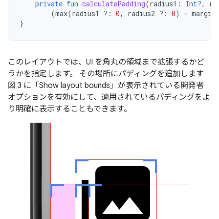
private
fun
calculatePadding
(
radius1
:
Int?
,
ra
(
max
(
radius1
?:
0
,
radius2
?:
0
)
-
margin
}
このレイアウトでは、UI を角丸の領域まで拡張するかど
うかを指定します。 その場所にパディングを追加します
図 3 に「Show layout bounds」が表示されている開発者
オプションを有効にして、適用されているパディングをよ
り明確に表示することもできます。