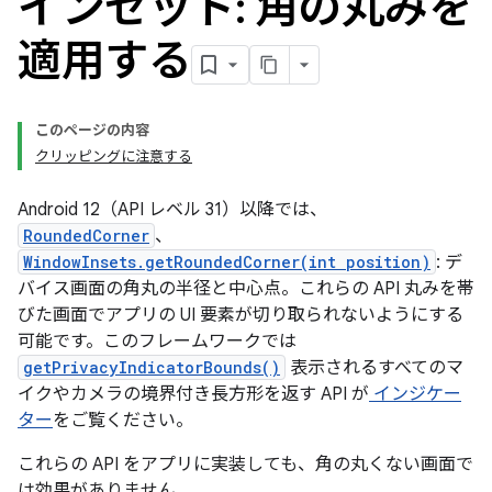
インセット: 角の丸みを
適用する
このページの内容
クリッピングに注意する
Android 12（API レベル 31）以降では、
RoundedCorner
、
WindowInsets.getRoundedCorner(int position)
: デ
バイス画面の角丸の半径と中心点。これらの API 丸みを帯
びた画面でアプリの UI 要素が切り取られないようにする
可能です。このフレームワークでは
getPrivacyIndicatorBounds()
表示されるすべてのマ
イクやカメラの境界付き長方形を返す API が
インジケー
ター
をご覧ください。
これらの API をアプリに実装しても、角の丸くない画面で
は効果がありません。