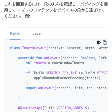
これを回避するには、角の丸みを確認し、パディングを適
用して アプリのコンテンツをデバイスの角から遠ざけて
ください。 例:
Kotlin
Java
class
InsetsLayout
(
context
:
Context
,
attrs
:
Attrib
override
fun
onLayout
(
changed
:
Boolean
,
left
:
val
insets
=
rootWindowInsets
if
(
Build
.
VERSION
.
SDK_INT
>=
Build
.
VERSION
applyRoundedCornerPadding
(
insets
)
}
super
.
onLayout
(
changed
,
left
,
top
,
right
,
}
@RequiresApi
(
Build
.
VERSION_CODES
.
S
)