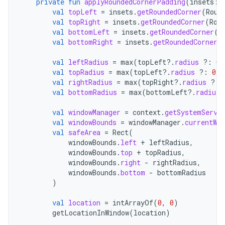
private
fun
applyRoundedCornerPadding
(
insets
:
val
topLeft
=
insets
.
getRoundedCorner
(
Roun
val
topRight
=
insets
.
getRoundedCorner
(
Rou
val
bottomLeft
=
insets
.
getRoundedCorner
(
R
val
bottomRight
=
insets
.
getRoundedCorner
(
val
leftRadius
=
max
(
topLeft
?.
radius
?:
0
,
val
topRadius
=
max
(
topLeft
?.
radius
?:
0
,
val
rightRadius
=
max
(
topRight
?.
radius
?:
val
bottomRadius
=
max
(
bottomLeft
?.
radius
val
windowManager
=
context
.
getSystemServi
val
windowBounds
=
windowManager
.
currentWin
val
safeArea
=
Rect
(
windowBounds
.
left
+
leftRadius
,
windowBounds
.
top
+
topRadius
,
windowBounds
.
right
-
rightRadius
,
windowBounds
.
bottom
-
bottomRadius
)
val
location
=
intArrayOf
(
0
,
0
)
getLocationInWindow
(
location
)