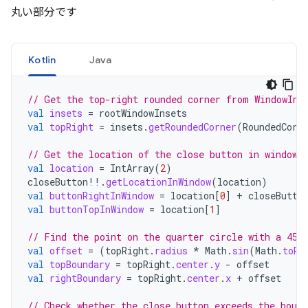
丸い部分です
Kotlin
Java
// Get the top-right rounded corner from WindowIns
val
insets
=
rootWindowInsets
val
topRight
=
insets
.
getRoundedCorner
(
RoundedCorn
// Get the location of the close button in window 
val
location
=
IntArray
(
2
)
closeButton
!!
.
getLocationInWindow
(
location
)
val
buttonRightInWindow
=
location
[
0
]
+
closeButto
val
buttonTopInWindow
=
location
[
1
]
// Find the point on the quarter circle with a 45-
val
offset
=
(
topRight
.
radius
*
Math
.
sin
(
Math
.
toRa
val
topBoundary
=
topRight
.
center
.
y
-
offset
val
rightBoundary
=
topRight
.
center
.
x
+
offset
// Check whether the close button exceeds the bound