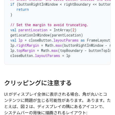
if
(
buttonRightInWindow
 < 
rightBoundary
 << 
buttonT
return
}
// Set the margin to avoid truncating.
val
parentLocation
=
IntArray
(
2
)
getLocationInWindow
(
parentLocation
)
val
lp
=
closeButton
.
layoutParams
as
FrameLayout
.
L
lp
.
rightMargin
=
Math
.
max
(
buttonRightInWindow
-
ri
lp
.
topMargin
=
Math
.
max
(
topBoundary
-
buttonTopInW
closeButton
.
layoutParams
=
lp
クリッピングに注意する
UI がディスプレイ全体に表示される場合、角が丸いとコ
ンテンツに問題が生じる可能性があります。 あります。た
とえば、図 2 は、ディスプレイの隅にあるアイコンで、
システムバーの背後に描画されるレイアウト: