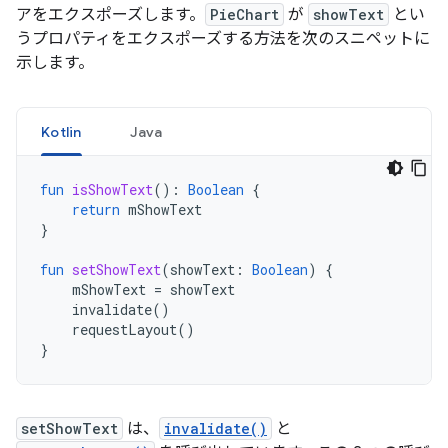
アをエクスポーズします。
PieChart
が
showText
とい
うプロパティをエクスポーズする方法を次のスニペットに
示します。
Kotlin
Java
fun
isShowText
():
Boolean
{
return
mShowText
}
fun
setShowText
(
showText
:
Boolean
)
{
mShowText
=
showText
invalidate
()
requestLayout
()
}
setShowText
は、
invalidate()
と