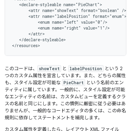
<declare-styleable
<attr
name="showText"
format="boolean"
<attr
name="labelPosition"
<enum
name="left"
<enum
name="right"
</declare-styleable>

</resources>
このコードは、
showText
と
labelPosition
という 2
つのカスタム属性を宣言しています。また、どちらの属性
も、スタイル設定が可能な
PieChart
という名前のエン
ティティに属しています。一般的に、スタイル設定が可能
なエンティティの名前は、カスタムビューを定義するクラ
スの名前と同じにします。この慣例に厳密に従う必要はあ
りませんが、一般的なコードエディタの多くは、この命名
規則に依存してステートメントを補完します。
カスタム属性を定義したら、レイアウト XML ファイル