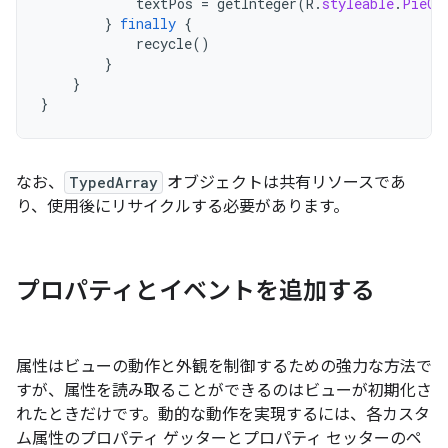
textPos
=
getInteger
(
R
.
styleable
.
PieCh
}
finally
{
recycle
()
}
}
}
なお、
TypedArray
オブジェクトは共有リソースであ
り、使用後にリサイクルする必要があります。
プロパティとイベントを追加する
属性はビューの動作と外観を制御するための強力な方法で
すが、属性を読み取ることができるのはビューが初期化さ
れたときだけです。動的な動作を実現するには、各カスタ
ム属性のプロパティ ゲッターとプロパティ セッターのペ