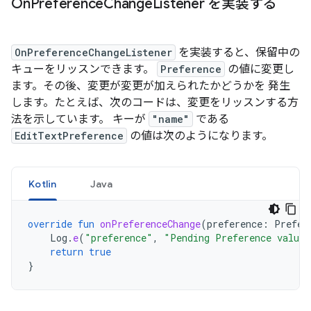
On
Preference
Change
Listener を実装する
OnPreferenceChangeListener
を実装すると、保留中の
キューをリッスンできます。
Preference
の値に変更し
ます。その後、変更が変更が加えられたかどうかを 発生
します。たとえば、次のコードは、変更をリッスンする方
法を示しています。 キーが
"name"
である
EditTextPreference
の値は次のようになります。
Kotlin
Java
override
fun
onPreferenceChange
(
preference
:
Prefer
Log
.
e
(
"preference"
,
"Pending Preference value 
return
true
}