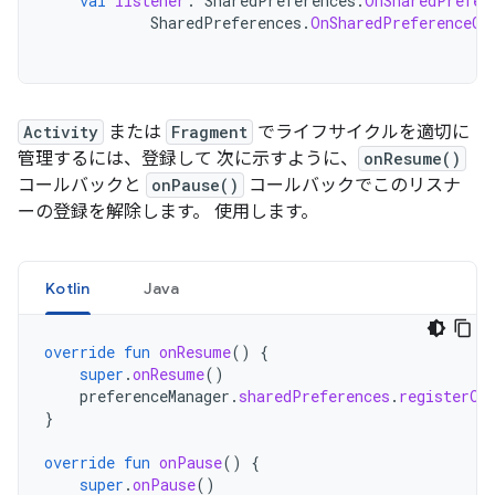
val
listener
:
SharedPreferences
.
OnSharedPrefer
SharedPreferences
.
OnSharedPreferenceCh
Activity
または
Fragment
でライフサイクルを適切に
管理するには、登録して 次に示すように、
onResume()
コールバックと
onPause()
コールバックでこのリスナ
ーの登録を解除します。 使用します。
Kotlin
Java
override
fun
onResume
()
{
super
.
onResume
()
preferenceManager
.
sharedPreferences
.
registerOn
}
override
fun
onPause
()
{
super
.
onPause
()