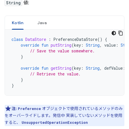
String
値:
Kotlin
Java
class
DataStore
:
PreferenceDataStore
()
{
override
fun
putString
(
key
:
String
,
value
:
Str
// Save the value somewhere.
}
override
fun
getString
(
key
:
String
,
defValue
:
// Retrieve the value.
}
}
注:
オブジェクトで使用されているメソッドのみ
Preference
をオーバーライドします。発信中 実装していないメソッドを使用
すると、
UnsupportedOperationException