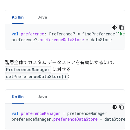
Kotlin
Java
val
preference
:
Preference? 
=
findPreference
(
"key"
preference
?.
preferenceDataStore
=
dataStore
階層全体でカスタム データストアを有効にするには、
PreferenceManager
に対する
setPreferenceDataStore()
:
Kotlin
Java
val
preferenceManager
=
preferenceManager
preferenceManager
.
preferenceDataStore
=
dataStore