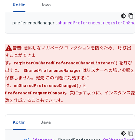
Kotlin
Java
preferenceManager
.
sharedPreferences
.
registerOnShar
警告:
意図しないガベージ コレクションを防ぐため、 呼び出
すことができま
す。
を呼び
registerOnSharedPreferenceChangeListener()
出すと、
はリスナーへの強い参照を
SharedPreferenceManager
保存しません。宛先 この問題に対処するに
は、
を
onSharedPreferenceChanged()
。次に示すように、インスタンス変
PreferenceFragmentCompat
数を作成することもできます。
Kotlin
Java