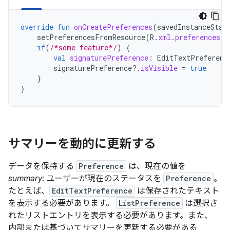
override
fun
onCreatePreferences
(
savedInstanceStat
setPreferencesFromResource
(
R
.
xml
.
preferences
,
if
(
/*some feature*/
)
{
val
signaturePreference
:
EditTextPreferenc
signaturePreference
?.
isVisible
=
true
}
}
サマリーを動的に更新する
データを保持する
Preference
は、現在の値を
summary
: ユーザーが現在のステータスを
Preference
。
たとえば、
EditTextPreference
は保存されたテキスト
を表示する必要があります。
ListPreference
は選択さ
れたリストエントリを表示する必要があります。また、
内部または基づいてサマリーを更新する必要がある