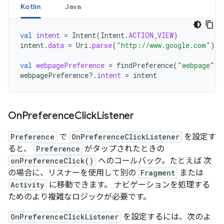
Kotlin
Java
val
intent
=
Intent
(
Intent
.
ACTION_VIEW
)
intent
.
data
=
Uri
.
parse
(
"http://www.google.com"
)
val
webpagePreference
=
findPreference
(
"webpage"
)
webpagePreference
?.
intent
=
intent
On
Preference
Click
Listener
Preference
で
OnPreferenceClickListener
を設定す
ると、
Preference
がタップされたときの
onPreferenceClick()
へのコールバック。たとえば 次
の場合に、リスナーを使用して別の
Fragment
または
Activity
に移動できます。 ナビゲーションを処理する
ためのより複雑なロジックが必要です。
OnPreferenceClickListener
を設定するには、次のよ