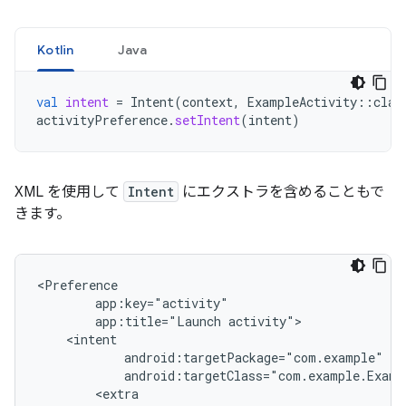
Kotlin
Java
val
intent
=
Intent
(
context
,
ExampleActivity
::
clas
activityPreference
.
setIntent
(
intent
)
XML を使用して
Intent
にエクストラを含めることもで
きます。
app:title="Launch