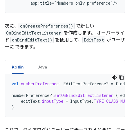
app:title="Numbers
only
preference"/>
次に、
onCreatePreferences()
で新しい
OnBindEditTextListener
を作成します。 オーバーライ
ド
onBindEditText()
を使用して、
EditText
がユーザ
ーに できます。
Kotlin
Java
val
numberPreference
:
EditTextPreference? 
=
findPr
numberPreference
?.
setOnBindEditTextListener
{
edit
editText
.
inputType
=
InputType
.
TYPE_CLASS_NUMB
}