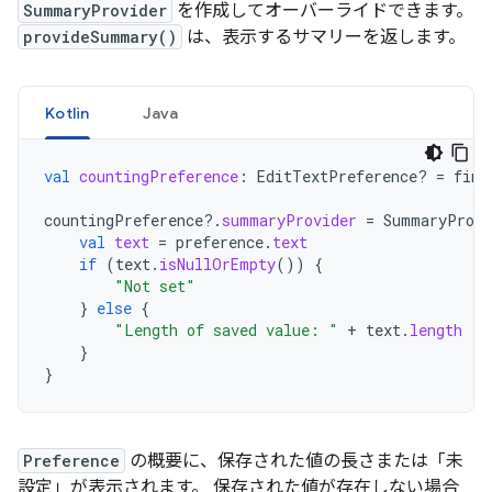
SummaryProvider
を作成してオーバーライドできます。
provideSummary()
は、表示するサマリーを返します。
Kotlin
Java
val
countingPreference
:
EditTextPreference? 
=
find
countingPreference
?.
summaryProvider
=
SummaryProvi
val
text
=
preference
.
text
if
(
text
.
isNullOrEmpty
())
{
"Not set"
}
else
{
"Length of saved value: "
+
text
.
length
}
}
Preference
の概要に、保存された値の長さまたは「未
設定」が表示されます。 保存された値が存在しない場合