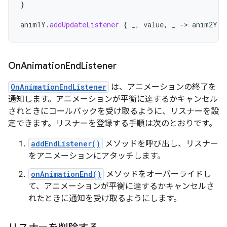
}
anim1Y
.
addUpdateListener
{
_
,
value
,
_
-
>
anim2Y
.
a
On
Animation
End
Listener
OnAnimationEndListener
は、アニメーションの終了を
通知します。アニメーションが平衡に達するかキャンセル
されときにコールバックを受け取るように、リスナーを設
定できます。リスナーを登録する手順は次のとおりです。
addEndListener()
メソッドを呼び出し、リスナー
をアニメーションにアタッチします。
onAnimationEnd()
メソッドをオーバーライドし
て、アニメーションが平衡に達するかキャンセルさ
れたときに通知を受け取るようにします。