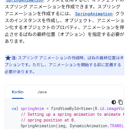
クラスを使用すると、オブジェクトの
スプリング アニメーションを作成できます。スプリング
アニメーションを作成するには、
SpringAnimation
クラ
スのインスタンスを作成し、オブジェクト、アニメーショ
ン化するオブジェクトのプロパティ、アニメーションを停
止させるばねの最終位置（オプション）を指定する必要が
あります。
注:
スプリング アニメーションの作成時、ばねの最終位置はオ
プションです。ただし、アニメーションを開始する前に定義する
必要があります
。
Kotlin
Java
val
springAnim
=
findViewById<View>
(
R
.
id
.
imageView
// Setting up a spring animation to animate th
// spring position at 0.
SpringAnimation
(
img
,
DynamicAnimation
.
TRANSLA