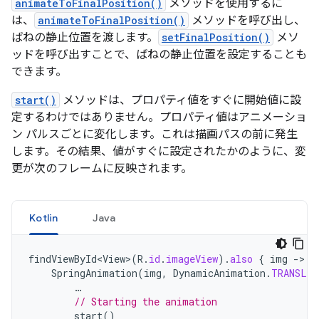
animateToFinalPosition()
メソッドを使用するに
は、
animateToFinalPosition()
メソッドを呼び出し、
ばねの静止位置を渡します。
setFinalPosition()
メソ
ッドを呼び出すことで、ばねの静止位置を設定することも
できます。
start()
メソッドは、プロパティ値をすぐに開始値に設
定するわけではありません。プロパティ値はアニメーショ
ン パルスごとに変化します。これは描画パスの前に発生
します。その結果、値がすぐに設定されたかのように、変
更が次のフレームに反映されます。
Kotlin
Java
findViewById<View>
(
R
.
id
.
imageView
).
also
{
img
-
SpringAnimation
(
img
,
DynamicAnimation
.
TRANSLA
…
// Starting the animation
start
()