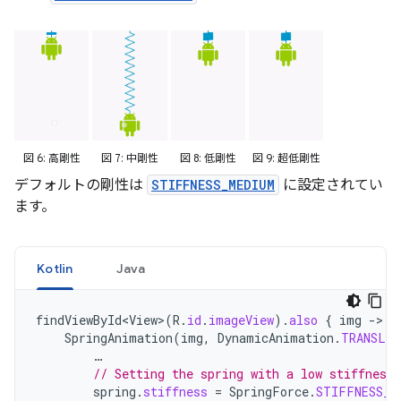
図 6: 高剛性
図 7: 中剛性
図 8: 低剛性
図 9: 超低剛性
デフォルトの剛性は
STIFFNESS_MEDIUM
に設定されてい
ます。
Kotlin
Java
findViewById<View>
(
R
.
id
.
imageView
).
also
{
img
-
SpringAnimation
(
img
,
DynamicAnimation
.
TRANSLA
…
// Setting the spring with a low stiffness.
spring
.
stiffness
=
SpringForce
.
STIFFNESS_L