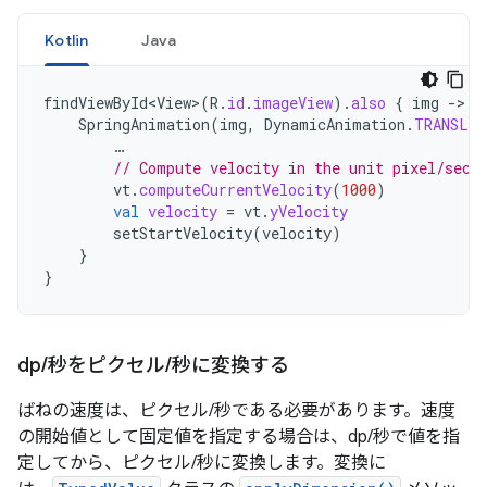
Kotlin
Java
findViewById<View>
(
R
.
id
.
imageView
).
also
{
img
-
SpringAnimation
(
img
,
DynamicAnimation
.
TRANSLA
…
// Compute velocity in the unit pixel/seco
vt
.
computeCurrentVelocity
(
1000
)
val
velocity
=
vt
.
yVelocity
setStartVelocity
(
velocity
)
}
}
dp
/
秒をピクセル
/
秒に変換する
ばねの速度は、ピクセル/秒である必要があります。速度
の開始値として固定値を指定する場合は、dp/秒で値を指
定してから、ピクセル/秒に変換します。変換に