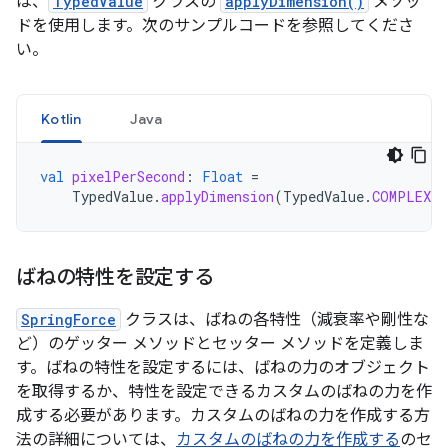
は、
TypedValue
クラスの
applyDimension()
メソッ
ドを使用します。次のサンプルコードを参照してくださ
い。
Kotlin
Java
val
pixelPerSecond
:
Float
=
TypedValue
.
applyDimension
(
TypedValue
.
COMPLEX_U
ばねの特性を設定する
SpringForce
クラスは、ばねの各特性（減衰率や剛性な
ど）のゲッター メソッドとセッター メソッドを定義しま
す。ばねの特性を設定するには、ばねの力のオブジェクト
を取得するか、特性を設定できるカスタムのばねの力を作
成する必要があります。カスタムのばねの力を作成する方
法の詳細については、
カスタムのばねの力を作成する
のセ