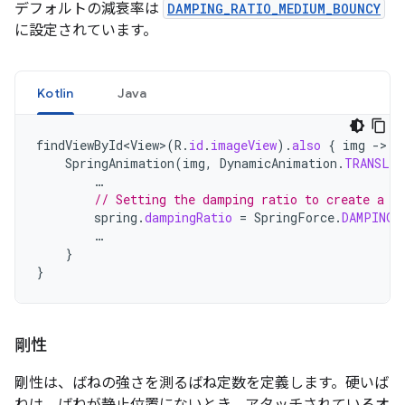
デフォルトの減衰率は
DAMPING_RATIO_MEDIUM_BOUNCY
に設定されています。
Kotlin
Java
findViewById<View>
(
R
.
id
.
imageView
).
also
{
img
-
SpringAnimation
(
img
,
DynamicAnimation
.
TRANSLA
…
// Setting the damping ratio to create a l
spring
.
dampingRatio
=
SpringForce
.
DAMPING_
…
}
}
剛性
剛性は、ばねの強さを測るばね定数を定義します。硬いば
ねは、ばねが静止位置にないとき、アタッチされているオ