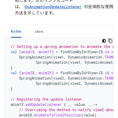
知します。次のサンプルコード
は、
OnAnimationUpdateListener
の全体的な使用
方法を示しています。
Kotlin
Java
// Setting up a spring animation to animate the vi
val
(
anim1X
,
anim1Y
)
=
findViewById<View>
(
R
.
id
.
vie
SpringAnimation
(
view1
,
DynamicAnimation
.
TRANSL
SpringAnimation
(
view1
,
DynamicAnimatio
}
val
(
anim2X
,
anim2Y
)
=
findViewById<View>
(
R
.
id
.
vie
SpringAnimation
(
view2
,
DynamicAnimation
.
TRANSL
SpringAnimation
(
view2
,
DynamicAnimatio
}
// Registering the update listener
anim1X
.
addUpdateListener
{
_
,
value
,
_
-
// Overriding the method to notify view2 about
anim2X
.
animateToFinalPosition
(
value
)