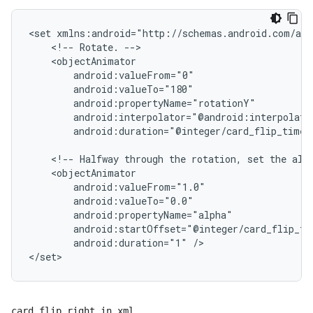
<set
<!--
Rotate.
android:duration="@integer/card_flip_time_
<!--
Halfway
through
the
rotation,
set
the
alp
android:duration="1"
/>

card_flip_right_in.xml