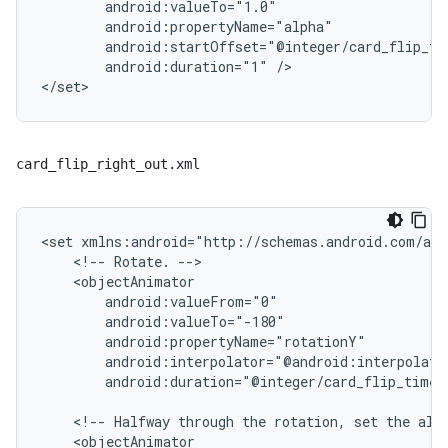
android:duration="1"
/>

card_flip_right_out.xml
<set
<!--
Rotate.
android:duration="@integer/card_flip_time_
<!--
Halfway
through
the
rotation,
set
the
alp