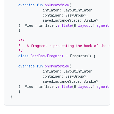
override
fun
onCreateView
(
inflater
:
LayoutInflater
,
container
:
ViewGroup?,
savedInstanceState
:
Bundle?
):
View
=
inflater
.
inflate
(
R
.
layout
.
fragment_c
}
/**
    *   A fragment representing the back of the ca
    */
class
CardBackFragment
:
Fragment
()
{
override
fun
onCreateView
(
inflater
:
LayoutInflater
,
container
:
ViewGroup?,
savedInstanceState
:
Bundle?
):
View
=
inflater
.
inflate
(
R
.
layout
.
fragment_c
}
}