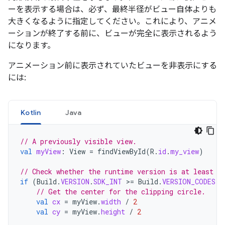
ーを表示する場合は、必ず、最終半径がビュー自体よりも
大きくなるように指定してください。これにより、アニメ
ーションが終了する前に、ビューが完全に表示されるよう
になります。
アニメーション前に表示されていたビューを非表示にする
には:
Kotlin
Java
// A previously visible view.
val
myView
:
View
=
findViewById
(
R
.
id
.
my_view
)
// Check whether the runtime version is at least A
if
(
Build
.
VERSION
.
SDK_INT
>
=
Build
.
VERSION_CODES
.
L
// Get the center for the clipping circle.
val
cx
=
myView
.
width
/
2
val
cy
=
myView
.
height
/
2