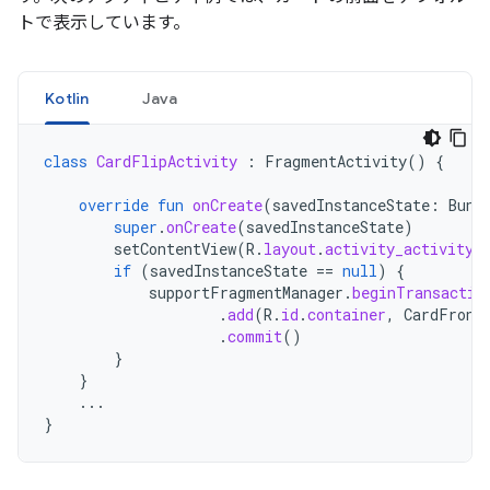
トで表示しています。
Kotlin
Java
class
CardFlipActivity
:
FragmentActivity
()
{
override
fun
onCreate
(
savedInstanceState
:
Bund
super
.
onCreate
(
savedInstanceState
)
setContentView
(
R
.
layout
.
activity_activity_
if
(
savedInstanceState
==
null
)
{
supportFragmentManager
.
beginTransactio
.
add
(
R
.
id
.
container
,
CardFront
.
commit
()
}
}
...
}