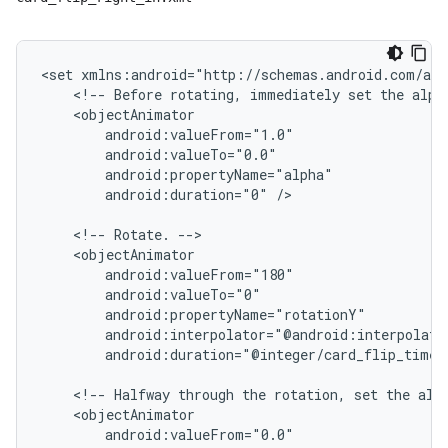
<set
<!--
Before
rotating,
immediately
set
the
alph
android:duration="0"
/>

<!--
Rotate.
android:duration="@integer/card_flip_time_
<!--
Halfway
through
the
rotation,
set
the
alp