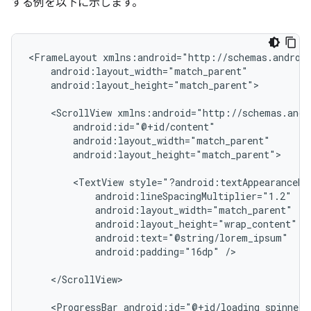
する例を以下に示します。
<FrameLayout
android:layout_height="match_parent">

<ScrollView
android:layout_height="match_parent">

<TextView
android:padding="16dp"
/>

</ScrollView>

<ProgressBar