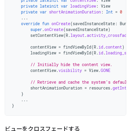
private
lateinit
var
contentView
:
View
private
lateinit
var
loadingView
:
View
private
var
shortAnimationDuration
:
Int
=
0
...
override
fun
onCreate
(
savedInstanceState
:
Bund
super
.
onCreate
(
savedInstanceState
)
setContentView
(
R
.
layout
.
activity_crossfade
contentView
=
findViewById
(
R
.
id
.
content
)
loadingView
=
findViewById
(
R
.
id
.
loading_sp
// Initially hide the content view.
contentView
.
visibility
=
View
.
GONE
// Retrieve and cache the system's default
shortAnimationDuration
=
resources
.
getInte
}
...
}
ビューをクロスフェードする