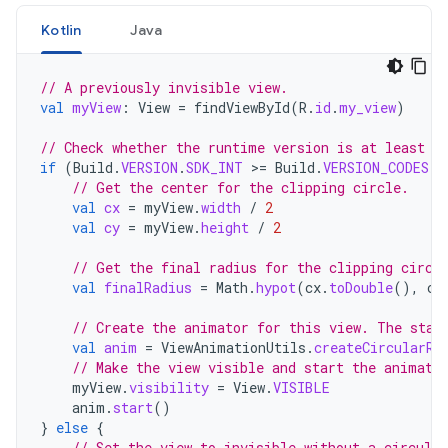
Kotlin
Java
// A previously invisible view.
val
myView
:
View
=
findViewById
(
R
.
id
.
my_view
)
// Check whether the runtime version is at least A
if
(
Build
.
VERSION
.
SDK_INT
>
=
Build
.
VERSION_CODES
.
L
// Get the center for the clipping circle.
val
cx
=
myView
.
width
/
2
val
cy
=
myView
.
height
/
2
// Get the final radius for the clipping circl
val
finalRadius
=
Math
.
hypot
(
cx
.
toDouble
(),
cy
// Create the animator for this view. The star
val
anim
=
ViewAnimationUtils
.
createCircularRe
// Make the view visible and start the animati
myView
.
visibility
=
View
.
VISIBLE
anim
.
start
()
}
else
{
// Set the view to invisible without a circula