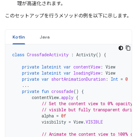
理が高速化されます。
このセットアップを行うメソッドの例を以下に示します。
Kotlin
Java
class
CrossfadeActivity
:
Activity
()
{
private
lateinit
var
contentView
:
View
private
lateinit
var
loadingView
:
View
private
var
shortAnimationDuration
:
Int
=
0
...
private
fun
crossfade
()
{
contentView
.
apply
{
// Set the content view to 0% opacity 
// visible but fully transparent durin
alpha
=
0f
visibility
=
View
.
VISIBLE
// Animate the content view to 100% op