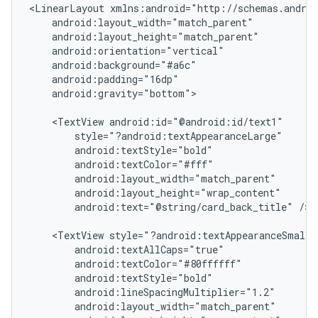
<LinearLayout
android:gravity="bottom">

<TextView
android:text="@string/card_back_title"
/>

<TextView