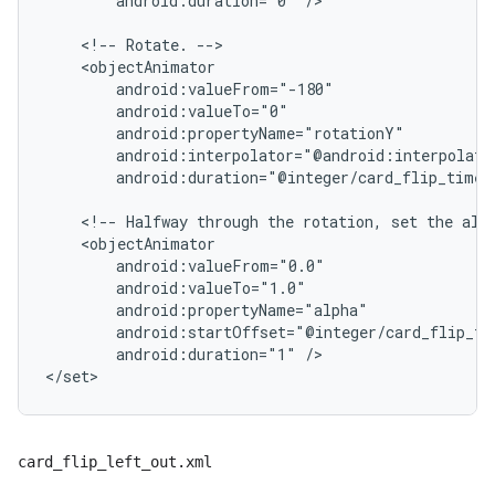
android:duration="0"
/>

<!--
Rotate.
android:duration="@integer/card_flip_time_
<!--
Halfway
through
the
rotation,
set
the
alp
android:duration="1"
/>

card_flip_left_out.xml