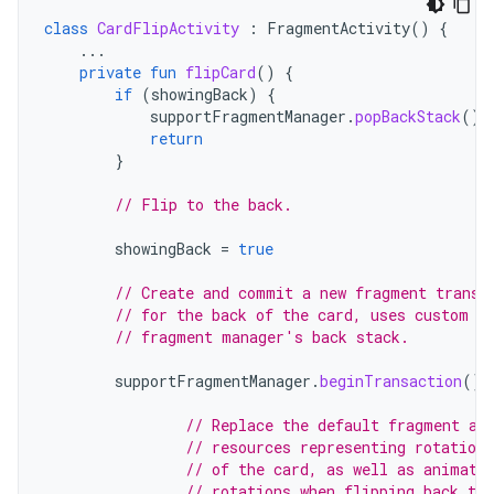
class
CardFlipActivity
:
FragmentActivity
()
{
...
private
fun
flipCard
()
{
if
(
showingBack
)
{
supportFragmentManager
.
popBackStack
()
return
}
// Flip to the back.
showingBack
=
true
// Create and commit a new fragment transa
// for the back of the card, uses custom a
// fragment manager's back stack.
supportFragmentManager
.
beginTransaction
()
// Replace the default fragment an
// resources representing rotations
// of the card, as well as animato
// rotations when flipping back to 