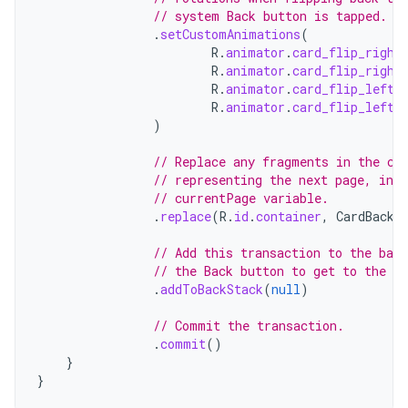
// system Back button is tapped.
.
setCustomAnimations
(
R
.
animator
.
card_flip_right
R
.
animator
.
card_flip_right
R
.
animator
.
card_flip_left_
R
.
animator
.
card_flip_left_
)
// Replace any fragments in the co
// representing the next page, ind
// currentPage variable.
.
replace
(
R
.
id
.
container
,
CardBackF
// Add this transaction to the back
// the Back button to get to the fr
.
addToBackStack
(
null
)
// Commit the transaction.
.
commit
()
}
}