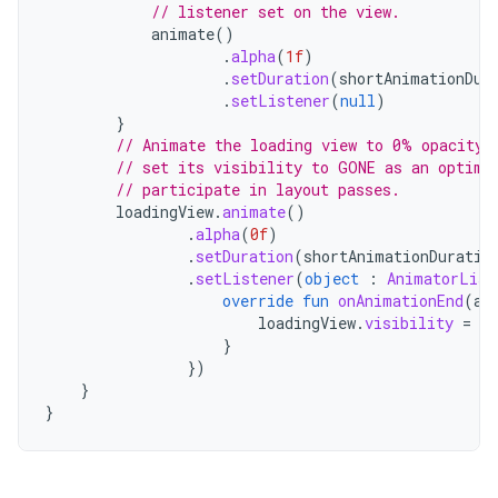
// listener set on the view.
animate
()
.
alpha
(
1f
)
.
setDuration
(
shortAnimationDur
.
setListener
(
null
)
}
// Animate the loading view to 0% opacity.
// set its visibility to GONE as an optimi
// participate in layout passes.
loadingView
.
animate
()
.
alpha
(
0f
)
.
setDuration
(
shortAnimationDuratio
.
setListener
(
object
:
AnimatorList
override
fun
onAnimationEnd
(
an
loadingView
.
visibility
=
Vi
}
})
}
}