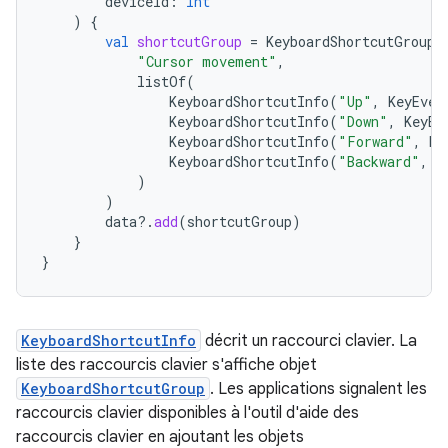
deviceId
:
Int
)
{
val
shortcutGroup
=
KeyboardShortcutGroup
(
"Cursor movement"
,
listOf
(
KeyboardShortcutInfo
(
"Up"
,
KeyEven
KeyboardShortcutInfo
(
"Down"
,
KeyEv
KeyboardShortcutInfo
(
"Forward"
,
Ke
KeyboardShortcutInfo
(
"Backward"
,
K
)
)
data
?.
add
(
shortcutGroup
)
}
}
KeyboardShortcutInfo
décrit un raccourci clavier. La
liste des raccourcis clavier s'affiche objet
KeyboardShortcutGroup
. Les applications signalent les
raccourcis clavier disponibles à l'outil d'aide des
raccourcis clavier en ajoutant les objets