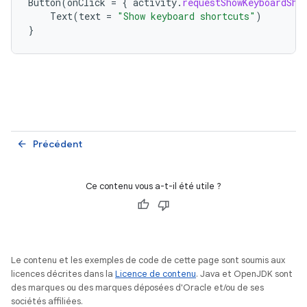
Button
(
onClick
=
{
activity
.
requestShowKeyboardSho
Text
(
text
=
"Show keyboard shortcuts"
)
}
Précédent
arrow_back
Ce contenu vous a-t-il été utile ?
Le contenu et les exemples de code de cette page sont soumis aux
licences décrites dans la
Licence de contenu
. Java et OpenJDK sont
des marques ou des marques déposées d'Oracle et/ou de ses
sociétés affiliées.