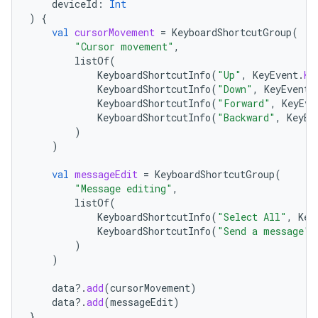
deviceId
:
Int
)
{
val
cursorMovement
=
KeyboardShortcutGroup
(
"Cursor movement"
,
listOf
(
KeyboardShortcutInfo
(
"Up"
,
KeyEvent
.
KE
KeyboardShortcutInfo
(
"Down"
,
KeyEvent
.
KeyboardShortcutInfo
(
"Forward"
,
KeyEve
KeyboardShortcutInfo
(
"Backward"
,
KeyEv
)
)
val
messageEdit
=
KeyboardShortcutGroup
(
"Message editing"
,
listOf
(
KeyboardShortcutInfo
(
"Select All"
,
Key
KeyboardShortcutInfo
(
"Send a message"
,
)
)
data
?.
add
(
cursorMovement
)
data
?.
add
(
messageEdit
)
}