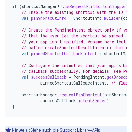
if
(
shortcutManager
!!
.
isRequestPinShortcutSupporte
// Enable the existing shortcut with the ID "m
val
pinShortcutInfo
=
ShortcutInfo
.
Builder
(
con
// Create the PendingIntent object only if you
// that the user let the shortcut be pinned. I
// your app isn't notified. Assume here that t
// called createShortcutResultIntent() that re
val
pinnedShortcutCallbackIntent
=
shortcutMan
// Configure the intent so that your app's bro
// callback successfully. For details, see Pen
val
successCallback
=
PendingIntent
.
getBroadca
pinnedShortcutCallbackIntent
,
/* flags
shortcutManager
.
requestPinShortcut
(
pinShortcut
successCallback
.
intentSender
)
}
Hinweis
:Siehe auch die Support Library-APIs