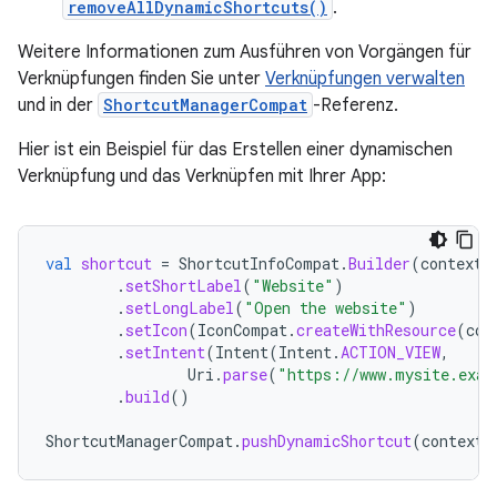
removeAllDynamicShortcuts()
.
Weitere Informationen zum Ausführen von Vorgängen für
Verknüpfungen finden Sie unter
Verknüpfungen verwalten
und in der
ShortcutManagerCompat
-Referenz.
Hier ist ein Beispiel für das Erstellen einer dynamischen
Verknüpfung und das Verknüpfen mit Ihrer App:
val
shortcut
=
ShortcutInfoCompat
.
Builder
(
context
,
.
setShortLabel
(
"Website"
)
.
setLongLabel
(
"Open the website"
)
.
setIcon
(
IconCompat
.
createWithResource
(
con
.
setIntent
(
Intent
(
Intent
.
ACTION_VIEW
,
Uri
.
parse
(
"https://www.mysite.exam
.
build
()
ShortcutManagerCompat
.
pushDynamicShortcut
(
context
,