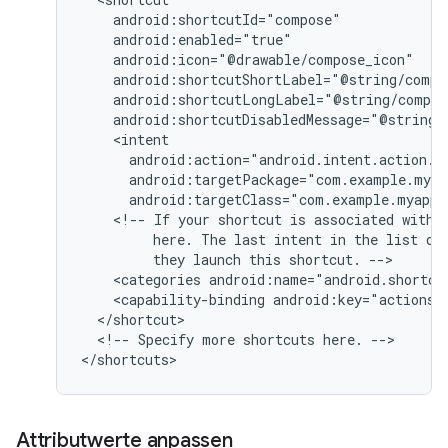
android:targetClass="com.example.myappl
<!--
If
your
shortcut
is
associated
with
here.
The
last
intent
in
the
list
de
they
launch
this
shortcut.
<categories
android:name="android.shortcu
<capability-binding
android:key="actions.
<!--
Specify
more
shortcuts
here.
-->

Attributwerte anpassen